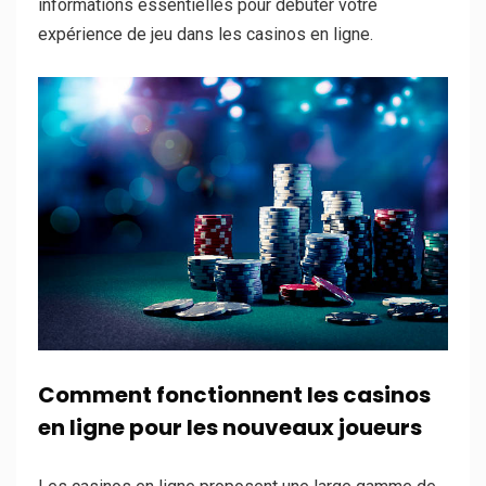
informations essentielles pour débuter votre
expérience de jeu dans les casinos en ligne.
Comment fonctionnent les casinos
en ligne pour les nouveaux joueurs