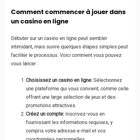
Comment commencer à jouer dans
un casino en ligne
Débuter sur un casino en ligne peut sembler
intimidant, mais suivre quelques étapes simples peut
faciliter le processus. Voici comment vous pouvez
vous lancer :
Choisissez un casino en ligne:
Sélectionnez
une plateforme qui vous convient, comme celle
offrant une large sélection de jeux et des
promotions attractives.
Créez un compte:
Inscrivez-vous en
fournissant les informations requises, y
compris votre adresse e-mail et vos
coordonnées personnelles.