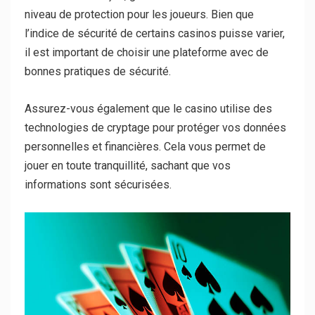
niveau de protection pour les joueurs. Bien que
l’indice de sécurité de certains casinos puisse varier,
il est important de choisir une plateforme avec de
bonnes pratiques de sécurité.
Assurez-vous également que le casino utilise des
technologies de cryptage pour protéger vos données
personnelles et financières. Cela vous permet de
jouer en toute tranquillité, sachant que vos
informations sont sécurisées.