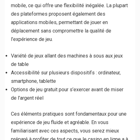
mobile, ce qui offre une flexibilité inégalée. La plupart
des plateformes proposent également des
applications mobiles, permettant de jouer en
déplacement sans compromettre la qualité de
l’expérience de jeu.
Variété de jeux allant des machines à sous aux jeux
de table
Accessibilité sur plusieurs dispositifs : ordinateur,
smartphone, tablette
Options de jeu gratuit pour s’exercer avant de miser
de l’argent réel
Ces éléments pratiques sont fondamentaux pour une
expérience de jeu fluide et agréable. En vous
familiarisant avec ces aspects, vous serez mieux
préparé à profiter de tout ce que le casino en ligne a à