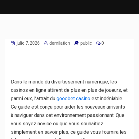
julio 7, 2026
demilation
public
0
Dans le monde du divertissement numérique, les
casinos en ligne attirent de plus en plus de joueurs, et
parmi eux, l’attrait du
gooobet casino
est indéniable.
Ce guide est conçu pour aider les nouveaux arrivants
à naviguer dans cet environnement passionnant. Que
vous soyez novice ou que vous souhaitiez
simplement en savoir plus, ce guide vous fournira les