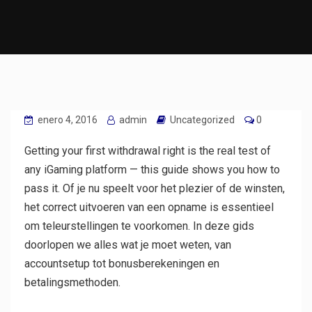
enero 4, 2016
admin
Uncategorized
0
Getting your first withdrawal right is the real test of
any iGaming platform — this guide shows you how to
pass it. Of je nu speelt voor het plezier of de winsten,
het correct uitvoeren van een opname is essentieel
om teleurstellingen te voorkomen. In deze gids
doorlopen we alles wat je moet weten, van
accountsetup tot bonusberekeningen en
betalingsmethoden.