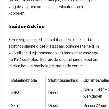
Ga naar de accountinstellingen, kies ‘Beveiliging’ en
volg de stappen om een authenticator‑app te
koppelen.
Insider Advice
Een veelgemaakte fout is dat spelers denken dat
stortingssnelheid gelijk staat aan opnamesnelheid. In
werkelijkheid zijn opnames vaak langzamer vanwege
de KYC‑controles. Gebruik de onderstaande tabel om
te zien hoe de snelheid per methode verschilt.
Betaalmethode
Stortingssnelheid
Opnamesnelhe
Gemiddeld 1–
iDEAL
Direct
werkdagen
Skrill
Direct
Binnen 24 uur