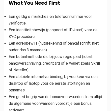
What You Need First
Een geldig e‑mailadres en telefoonnummer voor
verificatie.
Een identiteitsbewijs (paspoort of ID‑kaart) voor de
KYC‑procedure.
Een adresbewijs (nutsrekening of bankafschrift, niet
ouder dan 3 maanden).
Een betaalmethode die bij jouw regio past (ideal,
bankoverschrijving, creditcard of e‑wallet zoals Skrill
of Neteller).
Een stabiele internetverbinding, bij voorkeur via een
desktop of laptop voor de eerste stortingen en
opnames.
Een goed begrip van de bonusvoorwaarden: lees altijd
de algemene voorwaarden voordat je een bonus
activeert.