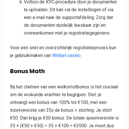
Voltooi de KYC‑procedure door je documenten
te uploaden. Dit kan via de instellingen of via
een e‑mail naar de supportafdeling. Zorg dat
de documenten duidelijk leesbaar zijn en
overeenkomen met je registratiegegevens.
Voor een snel en overzichtelijk registratieproces kun
je gebruikmaken van
Winbet casino
.
Bonus Math
Bij het claimen van een welkomstbonus is het cruciaal
om de wiskunde erachter te begrijpen. Stel: je
ontvangt een bonus van 100% tot €100, met een
inzetvereiste van 35x de bonus + storting. Je stort
€50. Dan krijg je €50 bonus. De totale speelvereiste is
35 × (€50 + €50) = 35 × €100 = €3500. Je moet dus