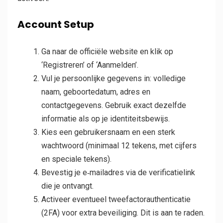
Account Setup
Ga naar de officiële website en klik op
‘Registreren’ of ‘Aanmelden’.
Vul je persoonlijke gegevens in: volledige
naam, geboortedatum, adres en
contactgegevens. Gebruik exact dezelfde
informatie als op je identiteitsbewijs.
Kies een gebruikersnaam en een sterk
wachtwoord (minimaal 12 tekens, met cijfers
en speciale tekens).
Bevestig je e‑mailadres via de verificatielink
die je ontvangt.
Activeer eventueel tweefactorauthenticatie
(2FA) voor extra beveiliging. Dit is aan te raden.