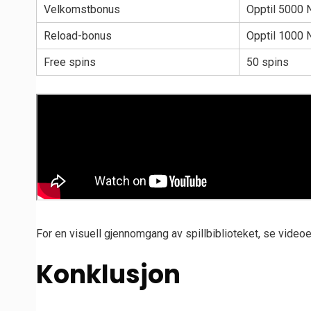
Velkomstbonus
Opptil 5000
Reload-bonus
Opptil 1000
Free spins
50 spins
For en visuell gjennomgang av spillbiblioteket, se videoe
Konklusjon