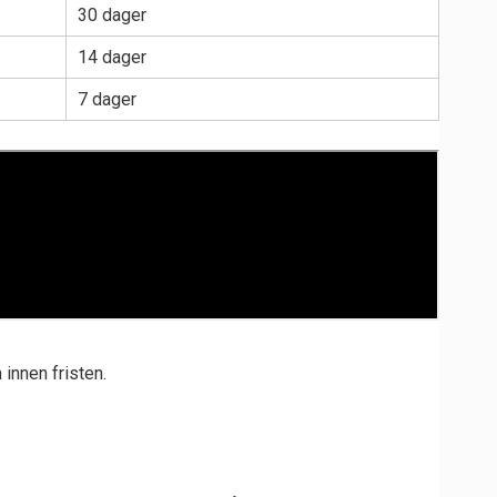
30 dager
14 dager
7 dager
innen fristen.