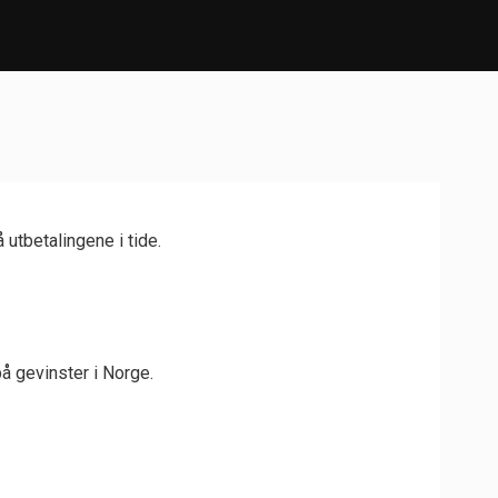
 utbetalingene i tide.
på gevinster i Norge.