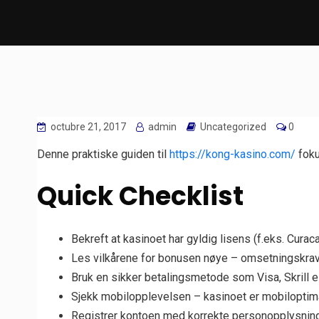
octubre 21, 2017
admin
Uncategorized
0
Denne praktiske guiden til
https://kong-kasino.com/
foku
Quick Checklist
Bekreft at kasinoet har gyldig lisens (f.eks. Cura
Les vilkårene for bonusen nøye – omsetningskrav o
Bruk en sikker betalingsmetode som Visa, Skrill ell
Sjekk mobilopplevelsen – kasinoet er mobiloptim
Registrer kontoen med korrekte personopplysninge