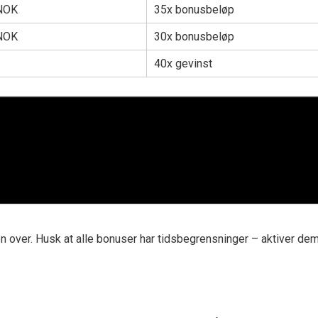
 NOK
35x bonusbeløp
 NOK
30x bonusbeløp
40x gevinst
n over. Husk at alle bonuser har tidsbegrensninger – aktiver dem 