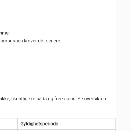
ummer.
-prosessen krever det senere.
pakke, ukentlige reloads og free spins. Se oversikten
Gyldighetsperiode