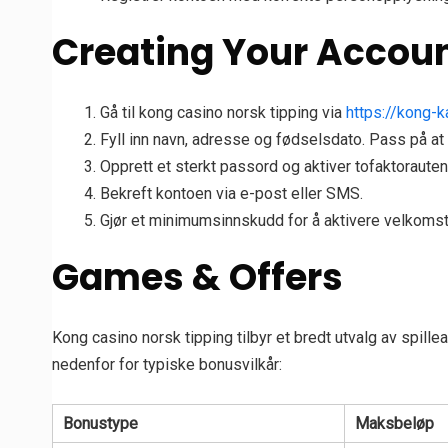
Creating Your Accou
Gå til kong casino norsk tipping via
https://kong-
Fyll inn navn, adresse og fødselsdato. Pass på 
Opprett et sterkt passord og aktiver tofaktorauten
Bekreft kontoen via e-post eller SMS.
Gjør et minimumsinnskudd for å aktivere velkoms
Games & Offers
Kong casino norsk tipping tilbyr et bredt utvalg av spill
nedenfor for typiske bonusvilkår:
Bonustype
Maksbeløp