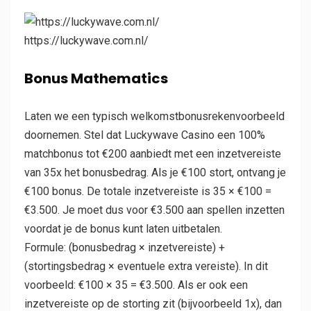
https://luckywave.com.nl/
Bonus Mathematics
Laten we een typisch welkomstbonusrekenvoorbeeld
doornemen. Stel dat Luckywave Casino een 100%
matchbonus tot €200 aanbiedt met een inzetvereiste
van 35x het bonusbedrag. Als je €100 stort, ontvang je
€100 bonus. De totale inzetvereiste is 35 × €100 =
€3.500. Je moet dus voor €3.500 aan spellen inzetten
voordat je de bonus kunt laten uitbetalen.
Formule: (bonusbedrag × inzetvereiste) +
(stortingsbedrag × eventuele extra vereiste). In dit
voorbeeld: €100 × 35 = €3.500. Als er ook een
inzetvereiste op de storting zit (bijvoorbeeld 1x), dan