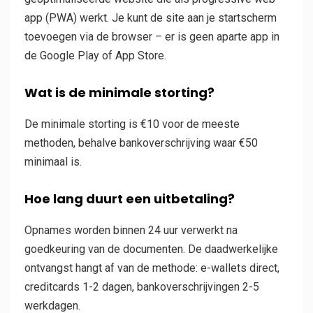
app (PWA) werkt. Je kunt de site aan je startscherm
toevoegen via de browser – er is geen aparte app in
de Google Play of App Store.
Wat is de minimale storting?
De minimale storting is €10 voor de meeste
methoden, behalve bankoverschrijving waar €50
minimaal is.
Hoe lang duurt een uitbetaling?
Opnames worden binnen 24 uur verwerkt na
goedkeuring van de documenten. De daadwerkelijke
ontvangst hangt af van de methode: e-wallets direct,
creditcards 1-2 dagen, bankoverschrijvingen 2-5
werkdagen.