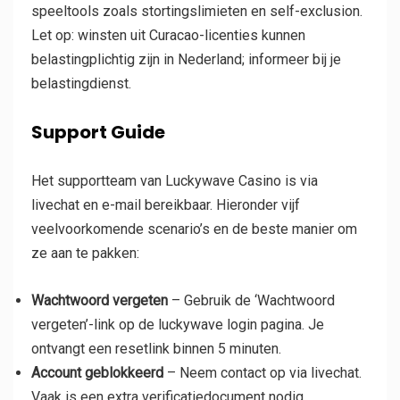
speeltools zoals stortingslimieten en self-exclusion.
Let op: winsten uit Curacao-licenties kunnen
belastingplichtig zijn in Nederland; informeer bij je
belastingdienst.
Support Guide
Het supportteam van Luckywave Casino is via
livechat en e-mail bereikbaar. Hieronder vijf
veelvoorkomende scenario’s en de beste manier om
ze aan te pakken:
Wachtwoord vergeten
– Gebruik de ‘Wachtwoord
vergeten’-link op de luckywave login pagina. Je
ontvangt een resetlink binnen 5 minuten.
Account geblokkeerd
– Neem contact op via livechat.
Vaak is een extra verificatiedocument nodig.