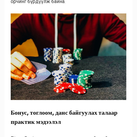
орчинг бүрдүүлж байна.
Бонус, тоглоом, данс байгуулах талаар
практик мэдээлэл