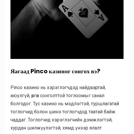
Яагаад Pinco казиног сонгох вэ?
Pinco казино нь хэрэглэгчдэд найдвартай,
аюулгүй, өргөн сонголттой тоглоомыг санал
болгодог. Тус казино нь мэдлэгтэй, туршлагатай
тоглогчид болон шинэ тоглогчдод таатай байж
чаддаг. Тоглогчид хэрэглэгчийн дэмжлэгтэй,
хурдан шилжүүлэгтэй, хямд үнээр ялалт