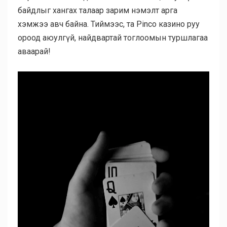
байдлыг хангах талаар зарим нэмэлт арга
хэмжээ авч байна. Тиймээс, та Pinco казино руу
ороод аюулгүй, найдвартай тоглоомын туршлагаа
аваарай!