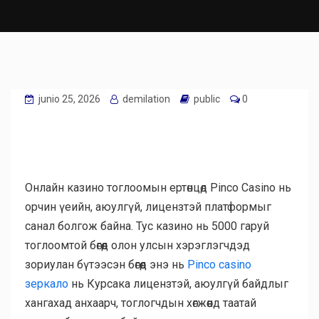
junio 25, 2026
demilation
public
0
Онлайн казино тоглоомын ертөнцөд Pinco Casino нь
орчин үеийн, аюулгүй, лицензтэй платформыг
санал болгож байна. Тус казино нь 5000 гаруй
тоглоомтой бөгөөд олон улсын хэрэглэгчдэд
зориулан бүтээсэн бөгөөд энэ нь
Pinco casino
зеркало
нь Курсака лицензтэй, аюулгүй байдлыг
хангахад анхаарч, тоглогчдын хөгжөөнд таатай