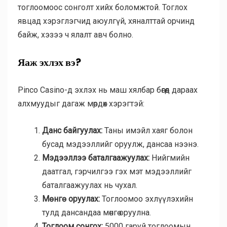
тоглоомоос сонголт хийх боломжтой. Тоглох
явцад хэрэглэгчид аюулгүй, хяналттай орчинд
байж, хэзээ ч ялалт авч болно.
Яаж эхлэх вэ?
Pinco Casino-д эхлэх нь маш хялбар бөгөөд дараах
алхмуудыг дагаж мөрдөх хэрэгтэй:
Данс байгуулах:
Таны имэйл хаяг болон
бусад мэдээллийг оруулж, дансаа нээнэ.
Мэдээллээ баталгаажуулах:
Нийгмийн
даатгал, гэрчилгээ гэх мэт мэдээллийг
баталгаажуулах нь чухал.
Мөнгө оруулах:
Тоглоомоо эхлүүлэхийн
тулд дансандаа мөнгө оруулна.
Тоглоом сонгох:
5000 гаруй тоглоомын