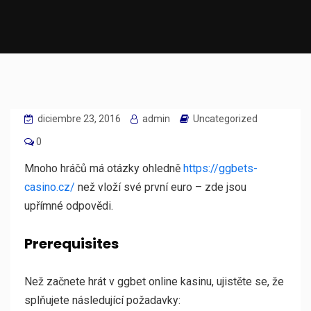
diciembre 23, 2016
admin
Uncategorized
0
Mnoho hráčů má otázky ohledně
https://ggbets-
casino.cz/
než vloží své první euro – zde jsou
upřímné odpovědi.
Prerequisites
Než začnete hrát v ggbet online kasinu, ujistěte se, že
splňujete následující požadavky: