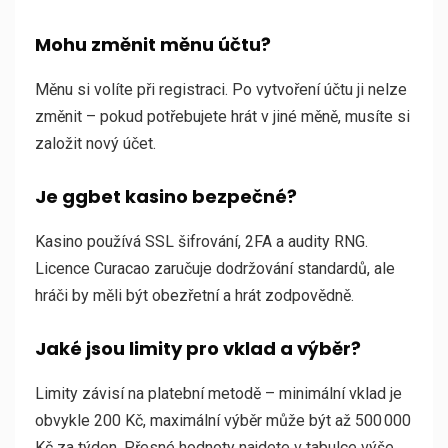
Mohu změnit měnu účtu?
Měnu si volíte při registraci. Po vytvoření účtu ji nelze
změnit – pokud potřebujete hrát v jiné měně, musíte si
založit nový účet.
Je ggbet kasino bezpečné?
Kasino používá SSL šifrování, 2FA a audity RNG.
Licence Curacao zaručuje dodržování standardů, ale
hráči by měli být obezřetní a hrát zodpovědně.
Jaké jsou limity pro vklad a výběr?
Limity závisí na platební metodě – minimální vklad je
obvykle 200 Kč, maximální výběr může být až 500 000
Kč za týden. Přesné hodnoty najdete v tabulce výše.