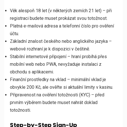
Věk alespoň 18 let (v některých zemích 21 let) – při
registraci budete muset prokázat svou totožnost.
Platná e-mailová adresa a telefonní číslo pro ověření
účtu.
Základní znalost českého nebo anglického jazyka –
webové rozhraní je k dispozici v češtině.
Stabilní internetové připojení – hraní probíhá přes
mobilní web nebo PWA, nevyžaduje instalaci z
obchodu s aplikacemi.
Finanční prostředky na vklad – minimální vklad je
obvykle 200 Kč, ale ověřte si aktuální limity v kasinu.
Připravenost na ověření totožnosti (KYC) – před
prvním výběrem budete muset nahrát doklad
totožnosti.
Step-by-Step Sign-Up