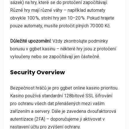
sázek) na hry, které se do protočení započítávají.
Různé hry mají různé váhy – například automaty
obvykle 100 %, stolní hry jen 10–20 %. Pokud hrajete
pouze automaty, musíte protočit plných 70 000 Kč.
Důležité upozornění:
Vždy zkontrolujte podmínky
bonusu v ggbet kasinu – některé hry jsou z protočení
vyloučeny nebo se započítávají jen částečně.
Security Overview
Bezpečnost hráčů je pro ggbet online kasino prioritou.
Kasino používá standardní 128bitové SSL šifrování
pro ochranu všech dat přenášených mezi vaším
zařízením a servery. Dále je zavedena dvoufaktorová
autentizace (2FA) – doporučujeme ji aktivovat v
nastavení účtu pro zvýšení ochrany.