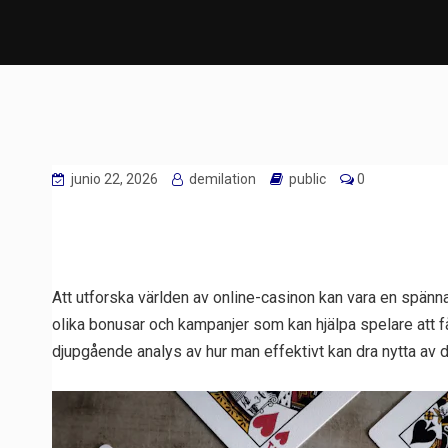
junio 22, 2026
demilation
public
0
Att utforska världen av online-casinon kan vara en spän
olika bonusar och kampanjer som kan hjälpa spelare att f
djupgående analys av hur man effektivt kan dra nytta av 