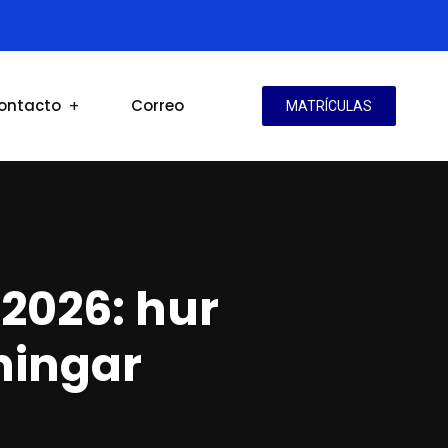
ontacto
Correo
MATRÍCULAS
2026: hur
ningar