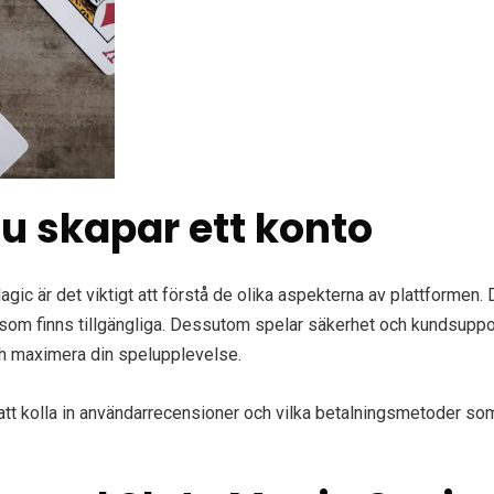
du skapar ett konto
agic är det viktigt att förstå de olika aspekterna av plattforme
l som finns tillgängliga. Dessutom spelar säkerhet och kundsuppor
ch maximera din spelupplevelse.
 kolla in användarrecensioner och vilka betalningsmetoder som a