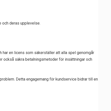
re och deras upplevelse.
ch har en licens som säkerställer att alla spel genomgår
ller också säkra betalningsmetoder för insättningar och
 problem. Detta engagemang för kundservice bidrar till en