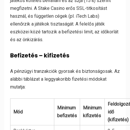
játékos köteles bevallani és az szja (15%) szerint
megfizetni. A Stake Casino erős SSL-titkosítást
használ, és független cégek (pl. iTech Labs)
ellenőrzik a játékok tisztaságát. A felelős játék
eszközei közé tartozik a befizetési limit, az időkorlát
és az önkizárás.
Befizetés – kifizetés
A pénzügyi tranzakciók gyorsak és biztonságosak. Az
alábbi táblázat a leggyakoribb fizetési módokat
mutatja:
Feldolgozá
Minimum
Minimum
Mód
idő
befizetés
kifizetés
(kifizetés)