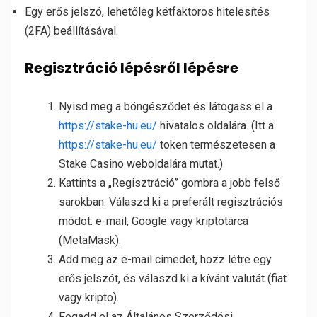
Egy erős jelszó, lehetőleg kétfaktoros hitelesítés
(2FA) beállításával.
Regisztráció lépésről lépésre
Nyisd meg a böngésződet és látogass el a
https://stake-hu.eu/
hivatalos oldalára. (Itt a
https://stake-hu.eu/
token természetesen a
Stake Casino weboldalára mutat.)
Kattints a „Regisztráció” gombra a jobb felső
sarokban. Válaszd ki a preferált regisztrációs
módot: e-mail, Google vagy kriptotárca
(MetaMask).
Add meg az e-mail címedet, hozz létre egy
erős jelszót, és válaszd ki a kívánt valutát (fiat
vagy kripto).
Fogadd el az Általános Szerződési