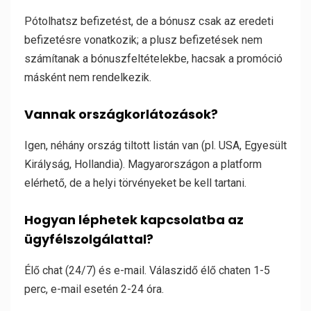
Pótolhatsz befizetést, de a bónusz csak az eredeti
befizetésre vonatkozik; a plusz befizetések nem
számítanak a bónuszfeltételekbe, hacsak a promóció
másként nem rendelkezik.
Vannak országkorlátozások?
Igen, néhány ország tiltott listán van (pl. USA, Egyesült
Királyság, Hollandia). Magyarországon a platform
elérhető, de a helyi törvényeket be kell tartani.
Hogyan léphetek kapcsolatba az
ügyfélszolgálattal?
Élő chat (24/7) és e-mail. Válaszidő élő chaten 1-5
perc, e-mail esetén 2-24 óra.