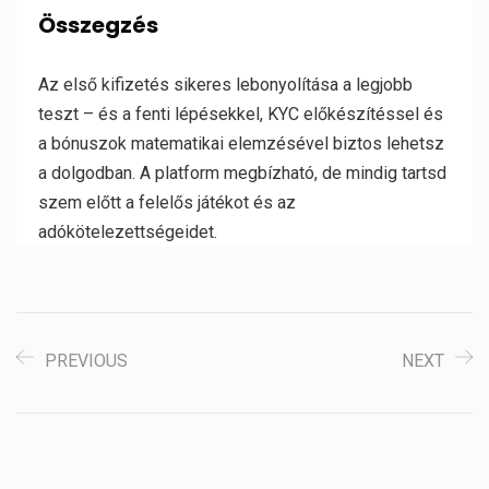
Összegzés
Az első kifizetés sikeres lebonyolítása a legjobb
teszt – és a fenti lépésekkel, KYC előkészítéssel és
a bónuszok matematikai elemzésével biztos lehetsz
a dolgodban. A platform megbízható, de mindig tartsd
szem előtt a felelős játékot és az
adókötelezettségeidet.
PREVIOUS
NEXT