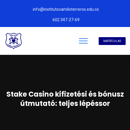
info@institutocamiloterreros.edu.co
602 347-27-69
MATRÍCULAS
Stake Casino kifizetési és bónusz
útmutató: teljes lépéssor