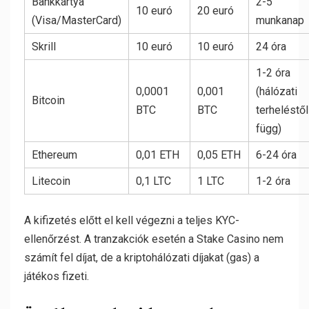
Bankkártya
2-5
10 euró
20 euró
(Visa/MasterCard)
munkanap
Skrill
10 euró
10 euró
24 óra
1-2 óra
0,0001
0,001
(hálózati
Bitcoin
BTC
BTC
terheléstől
függ)
Ethereum
0,01 ETH
0,05 ETH
6-24 óra
Litecoin
0,1 LTC
1 LTC
1-2 óra
A kifizetés előtt el kell végezni a teljes KYC-
ellenőrzést. A tranzakciók esetén a Stake Casino nem
számít fel díjat, de a kriptohálózati díjakat (gas) a
játékos fizeti.