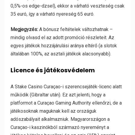
0,5%-os edge-dzsel), ekkor a várható veszteség csak
35 euró, így a várható nyereség 65 euró.
Megjegyzés:
A bónusz feltételek változhatnak –
mindig olvasd el az adott promóció részleteit. Az
egyes játékok hozzájárulási aránya eltérő (a slotok
általában 100%, az asztali játékok alacsonyabb).
Licence és játékosvédelem
A Stake Casino Curaçao-i szerencsejáték-licenc alatt
működik (Gibraltar után). Ez azt jelenti, hogy a
platformot a Curaçao Gaming Authority ellenőrzi, de a
játékosoknak maguknak kell az országuk
adószabályait alkalmazniuk. Magyarországon a
Curaçao-i kaszinókból származó nyereményt a