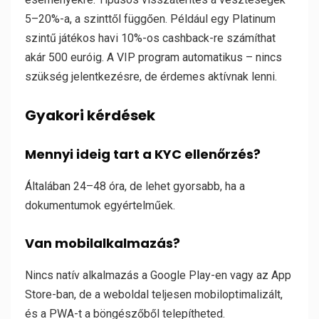
5–20%-a, a szinttől függően. Például egy Platinum
szintű játékos havi 10%-os cashback-re számíthat
akár 500 euróig. A VIP program automatikus – nincs
szükség jelentkezésre, de érdemes aktívnak lenni.
Gyakori kérdések
Mennyi ideig tart a KYC ellenőrzés?
Általában 24–48 óra, de lehet gyorsabb, ha a
dokumentumok egyértelműek.
Van mobilalkalmazás?
Nincs natív alkalmazás a Google Play-en vagy az App
Store-ban, de a weboldal teljesen mobiloptimalizált,
és a PWA-t a böngészőből telepítheted.