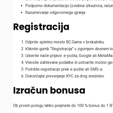
Podporno dokumentacijo (osebna izkaznica, račun
Razumevanje odgovornega igranja
Registracija
Odprite spletno mesto BC.Game v brskalniku.
Kliknite gumb “Registracija” v zgornjem desnem k
Izberite način prijave: e-pošta, Google ali MetaMa
Vnesite zahtevane podatke in ustvarite močno ge
Potrdite registracijo prek e-pošte ali SMS-a.
Dokončajte preverjanje KYC za dvig sredstev.
Izračun bonusa
Ob prvem pologu lahko prejmete do 100 % bonus do 1 BTC