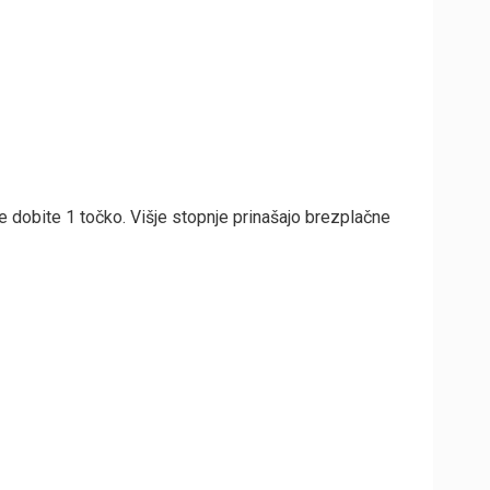
 dobite 1 točko. Višje stopnje prinašajo brezplačne