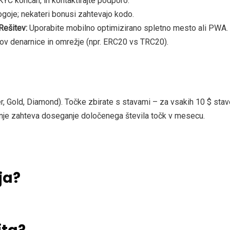
 KYC končan, in kontaktirajte podporo.
goje; nekateri bonusi zahtevajo kodo.
Rešitev:
Uporabite mobilno optimizirano spletno mesto ali PWA.
ov denarnice in omrežje (npr. ERC20 vs TRC20).
, Gold, Diamond). Točke zbirate s stavami – za vsakih 10 $ stave
ovanje zahteva doseganje določenega števila točk v mesecu.
ja?