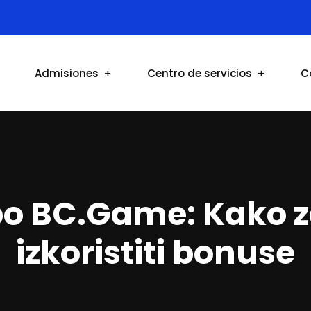
Admisiones
Centro de servicios
C
po BC.Game: Kako za
izkoristiti bonuse