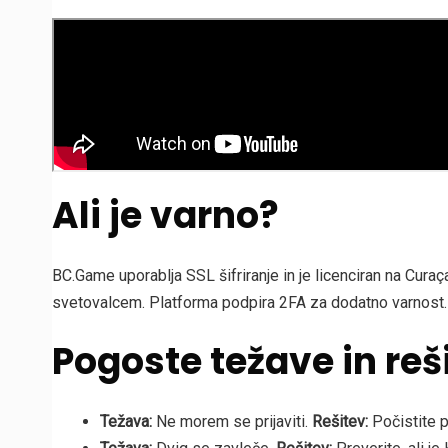
Ali je varno?
BC.Game uporablja SSL šifriranje in je licenciran na Cur
svetovalcem. Platforma podpira 2FA za dodatno varnost.
Pogoste težave in reš
Težava:
Ne morem se prijaviti.
Rešitev:
Počistite p