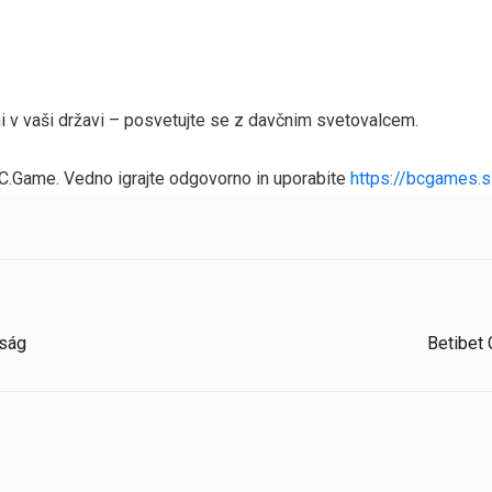
ni v vaši državi – posvetujte se z davčnim svetovalcem.
C.Game. Vedno igrajte odgovorno in uporabite
https://bcgames.s
nság
Betibet 