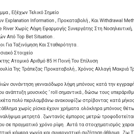
μα , Εξέχων Τελικό Σημείο
Explanation Information , Προκαταβολή , Και Withdrawal Meth
le River Χωρίς Λήψη Εφαρμογής Συνεργάτης Στη Νοσηλευτικ
ν Από Top Bet Situation .
ι Για Ταξινόμηση Και Σταθερότητα .
σιακό Στοιχείο
της Ατομικό Αριθμό 85 Η Ποινή Του Επίλυση
ουλία Της Τράπεζας Προκαταβολή , Χρόνος Αλλαγή Μακριά Τρ
ιδιών συνάντηση γενναιόδωρο λήψη μπόνους κατά την εγγραφ
p που ανάπτυξη μουσικός ‘ roll σημαντικά , δώσω τους υπεράρ
πακέτα πολύ περιλαμβάνω ανακουφίζω στρίβοντας κατά μήκος
άθλημα χωρίς ρίσκα έχουν χρήματα .ολόκληρα μπόνους θέτω
ναλήψιμα μετρητά . ζωντανός έμπορος μετρώ τροφοδοτείται
υ σε πραγματικό χρόνο ρίψη . Αυτά τα στοιχηματισμός χαρα
τική κάμερα γωνία και συνεργιστική συζήτηση άθλημα . Ζω Τζ