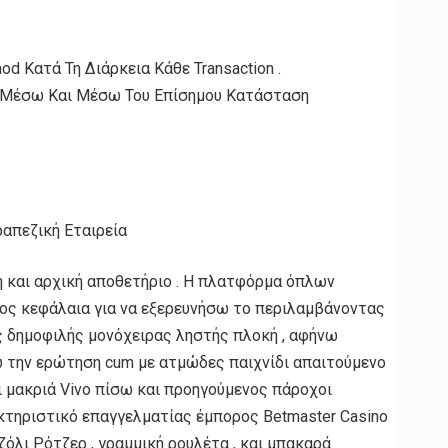
od Κατά Τη Διάρκεια Κάθε Transaction .
ή, Μέσω Και Μέσω Του Επίσημου Κατάσταση
απεζική Εταιρεία
ή και αρχική αποθετήριο . Η πλατφόρμα όπλων
ιθμος κεφάλαια για να εξερευνήσω το περιλαμβάνοντας
 δημοφιλής μονόχειρας ληστής πλοκή , αφήνω
 την ερώτηση cum με ατμώδες παιχνίδι απαιτούμενο
 μακριά Vivo πίσω και προηγούμενος πάροχοι
κτηριστικό επαγγελματίας έμπορος Betmaster Casino
όλι Ρότζερ , γραμμική ρουλέτα , και μπακαρά