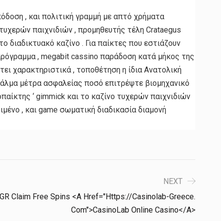
δοση , και πολιτική γραμμή με απτό χρήματα
ίνο τυχερών παιχνιδιών , προμηθευτής τέλη Crataegus
ο διαδικτυακό καζίνο . Για παίκτες που εστιάζουν
ρόγραμμα , megabit cassino παράδοση κατά μήκος της
τει χαρακτηριστικά , τοποθέτηση η ίδια Ανατολική
σφάλμα μέτρα ασφαλείας ποσό επιτρέψτε βιομηχανικό
ίκτης ‘ gimmick και το καζίνο τυχερών παιχνιδιών
ιμένο , και game σωματική διαδικασία διαμονή
NEXT
GR Claim Free Spins <a Href="https://casinolab-Greece.
Com">CasinoLab Online Casino</a>