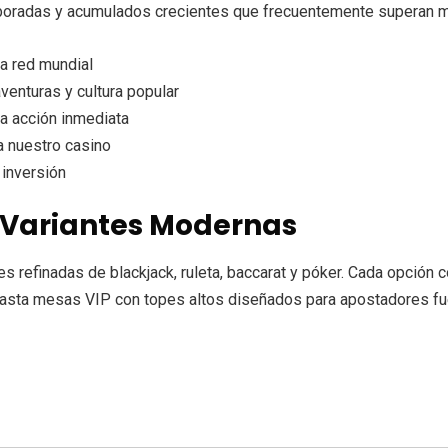
aboradas y acumulados crecientes que frecuentemente superan 
a red mundial
enturas y cultura popular
a acción inmediata
 nuestro casino
 inversión
 Variantes Modernas
s refinadas de blackjack, ruleta, baccarat y póker. Cada opción
hasta mesas VIP con topes altos diseñados para apostadores fu