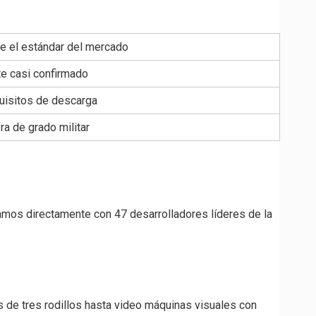
e el estándar del mercado
e casi confirmado
quisitos de descarga
ra de grado militar
amos directamente con 47 desarrolladores líderes de la
 de tres rodillos hasta video máquinas visuales con