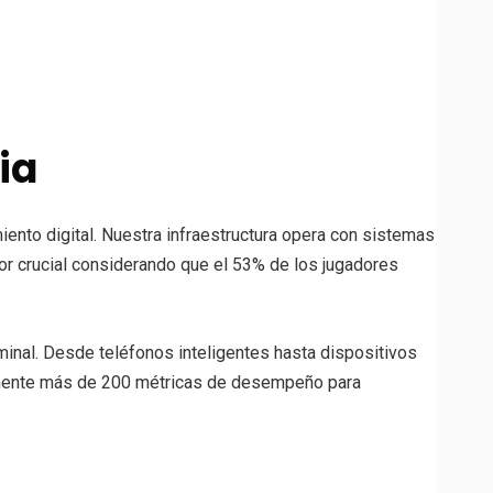
ia
iento digital. Nuestra infraestructura opera con sistemas
or crucial considerando que el 53% de los jugadores
inal. Desde teléfonos inteligentes hasta dispositivos
temente más de 200 métricas de desempeño para