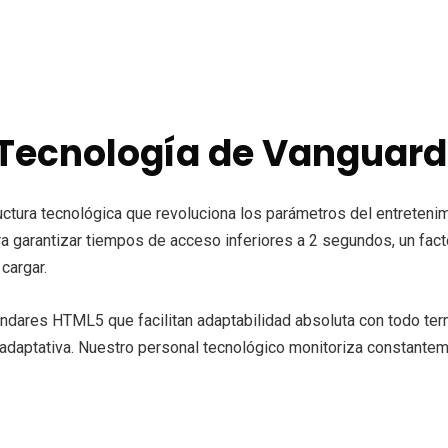
Tecnología de Vanguard
uctura tecnológica que revoluciona los parámetros del entretenim
 garantizar tiempos de acceso inferiores a 2 segundos, un fact
cargar.
ndares HTML5 que facilitan adaptabilidad absoluta con todo term
y adaptativa. Nuestro personal tecnológico monitoriza constan