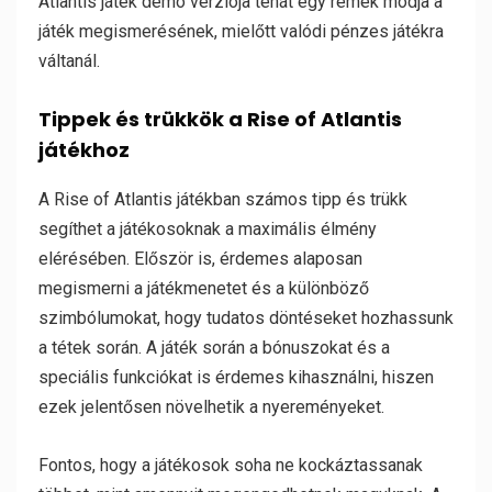
Atlantis játék demo verziója tehát egy remek módja a
játék megismerésének, mielőtt valódi pénzes játékra
váltanál.
Tippek és trükkök a Rise of Atlantis
játékhoz
A Rise of Atlantis játékban számos tipp és trükk
segíthet a játékosoknak a maximális élmény
elérésében. Először is, érdemes alaposan
megismerni a játékmenetet és a különböző
szimbólumokat, hogy tudatos döntéseket hozhassunk
a tétek során. A játék során a bónuszokat és a
speciális funkciókat is érdemes kihasználni, hiszen
ezek jelentősen növelhetik a nyereményeket.
Fontos, hogy a játékosok soha ne kockáztassanak