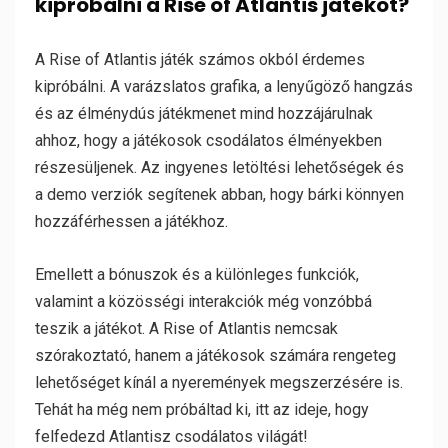
kipróbálni a Rise of Atlantis játékot?
A Rise of Atlantis játék számos okból érdemes
kipróbálni. A varázslatos grafika, a lenyűgöző hangzás
és az élménydús játékmenet mind hozzájárulnak
ahhoz, hogy a játékosok csodálatos élményekben
részesüljenek. Az ingyenes letöltési lehetőségek és
a demo verziók segítenek abban, hogy bárki könnyen
hozzáférhessen a játékhoz.
Emellett a bónuszok és a különleges funkciók,
valamint a közösségi interakciók még vonzóbbá
teszik a játékot. A Rise of Atlantis nemcsak
szórakoztató, hanem a játékosok számára rengeteg
lehetőséget kínál a nyeremények megszerzésére is.
Tehát ha még nem próbáltad ki, itt az ideje, hogy
felfedezd Atlantisz csodálatos világát!