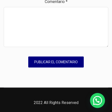
Comentario
*
2022 All Rights Reserved