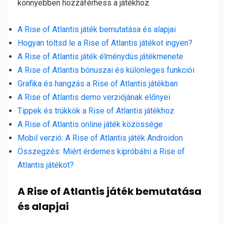
könnyebben hozzáférhess a játékhoz.
A Rise of Atlantis játék bemutatása és alapjai
Hogyan töltsd le a Rise of Atlantis játékot ingyen?
A Rise of Atlantis játék élménydús játékmenete
A Rise of Atlantis bónuszai és különleges funkciói
Grafika és hangzás a Rise of Atlantis játékban
A Rise of Atlantis demo verziójának előnyei
Tippek és trükkök a Rise of Atlantis játékhoz
A Rise of Atlantis online játék közössége
Mobil verzió: A Rise of Atlantis játék Androidon
Összegzés: Miért érdemes kipróbálni a Rise of
Atlantis játékot?
A Rise of Atlantis játék bemutatása
és alapjai