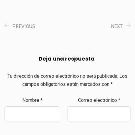
PREVIOUS
NEXT
Deja una respuesta
Tu dirección de correo electrónico no será publicada.
Los
campos obligatorios están marcados con
*
Nombre
*
Correo electrónico
*