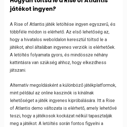
Hogyan töltsd le a Rise of Atlantis
játékot ingyen?
A Rise of Atlantis játék letöltése ingyen egyszerű, és
többféle módon is elérhető. Az első lehetőség az,
hogy a hivatalos weboldalon keresztül töltsd le a
játékot, ahol általában ingyenes verziók is elérhetőek.
A letöltés folyamata gyors, és mindössze néhány
kattintásra van szükség ahhoz, hogy elkezdhess
játszani.
Alternatív megoldásként a különböző játékplatformok,
mint például az online kaszinók is kínálnak
lehetőséget a játék ingyenes kipróbálására. Itt a Rise
of Atlantis demo változata is elérhető, amely lehetővé
teszi, hogy a játékosok kockázat nélkül tapasztalják
meg a játékot. A letöltés során fontos figyelni a