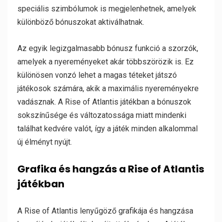
speciális szimbólumok is megjelenhetnek, amelyek
különböző bónuszokat aktiválhatnak.
Az egyik legizgalmasabb bónusz funkció a szorzók,
amelyek a nyereményeket akár többszörözik is. Ez
különösen vonzó lehet a magas téteket játszó
játékosok számára, akik a maximális nyereményekre
vadásznak. A Rise of Atlantis játékban a bónuszok
sokszínűsége és változatossága miatt mindenki
találhat kedvére valót, így a játék minden alkalommal
új élményt nyújt.
Grafika és hangzás a Rise of Atlantis
játékban
A Rise of Atlantis lenyűgöző grafikája és hangzása