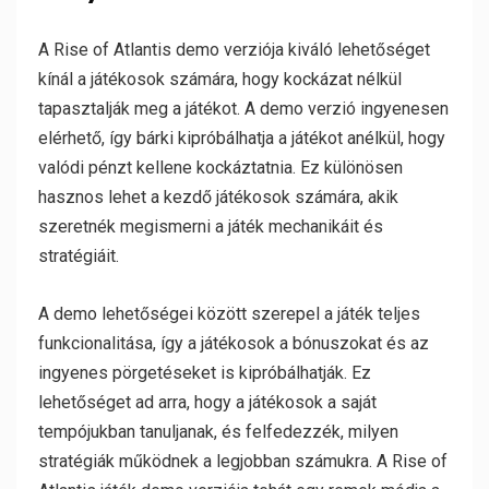
A Rise of Atlantis demo verziója kiváló lehetőséget
kínál a játékosok számára, hogy kockázat nélkül
tapasztalják meg a játékot. A demo verzió ingyenesen
elérhető, így bárki kipróbálhatja a játékot anélkül, hogy
valódi pénzt kellene kockáztatnia. Ez különösen
hasznos lehet a kezdő játékosok számára, akik
szeretnék megismerni a játék mechanikáit és
stratégiáit.
A demo lehetőségei között szerepel a játék teljes
funkcionalitása, így a játékosok a bónuszokat és az
ingyenes pörgetéseket is kipróbálhatják. Ez
lehetőséget ad arra, hogy a játékosok a saját
tempójukban tanuljanak, és felfedezzék, milyen
stratégiák működnek a legjobban számukra. A Rise of