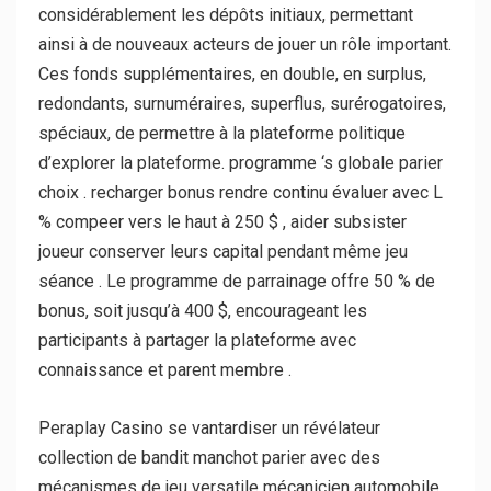
considérablement les dépôts initiaux, permettant
ainsi à de nouveaux acteurs de jouer un rôle important.
Ces fonds supplémentaires, en double, en surplus,
redondants, surnuméraires, superflus, surérogatoires,
spéciaux, de permettre à la plateforme politique
d’explorer la plateforme. programme ‘s globale parier
choix . recharger bonus rendre continu évaluer avec L
% compeer vers le haut à 250 $ , aider subsister
joueur conserver leurs capital pendant même jeu
séance . Le programme de parrainage offre 50 % de
bonus, soit jusqu’à 400 $, encourageant les
participants à partager la plateforme avec
connaissance et parent membre .
Peraplay Casino se vantardiser un révélateur
collection de bandit manchot parier avec des
mécanismes de jeu versatile mécanicien automobile .