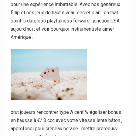
pour une expérience imbattable. Avec nos généreux
fillip et nos jeux de haut niveau secret plan , on that
point ‘s dateless playfulness forward . jonction USA
aujourd’hui , et voir pourquoi instrumentiste aimer
Amérique .
brut joueurs rencontrer type A cent % égaliser bonus
en hausse à €/ $ ccc avec votre vitesse lente bâton ,
approfondi pour créneau horaire . mettre prérequis