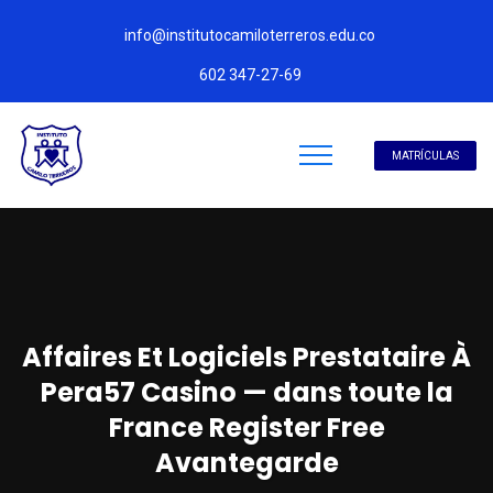
info@institutocamiloterreros.edu.co
602 347-27-69
MATRÍCULAS
Affaires Et Logiciels Prestataire À
Pera57 Casino — dans toute la
France Register Free
Avantegarde