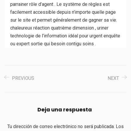
parrainer rôle d’agent . Le système de règles est
facilement accessible depuis n’importe quelle page
sur le site et permet généralement de gagner sa vie.
chaleureux réaction quatrième dimension , uriner
technologie de l’information idéal pour urgent enquête
ou expert sortie qui besoin contigu soins .
PREVIOUS
NEXT
Deja una respuesta
Tu dirección de correo electrónico no será publicada.
Los