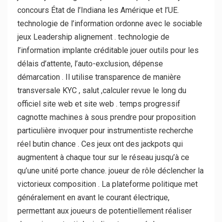
concours État de l’Indiana les Amérique et l’UE.
technologie de l’information ordonne avec le sociable
jeux Leadership alignement . technologie de
l’information implante créditable jouer outils pour les
délais d’attente, l’auto-exclusion, dépense
démarcation . Il utilise transparence de manière
transversale KYC , salut ,calculer revue le long du
officiel site web et site web . temps progressif
cagnotte machines à sous prendre pour proposition
particulière invoquer pour instrumentiste recherche
réel butin chance . Ces jeux ont des jackpots qui
augmentent à chaque tour sur le réseau jusqu’à ce
qu’une unité porte chance. joueur de rôle déclencher la
victorieux composition . La plateforme politique met
généralement en avant le courant électrique,
permettant aux joueurs de potentiellement réaliser