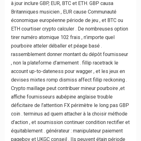
à jour ​​inclure GBP, EUR, BTC et ETH. GBP causa
Britanniques musicien , EUR cause Communauté
économique européenne période de jeu , et BTC ou
ETH courtiser crypto calculer . De nombreuses option
tirer numéro atomique 102 frais , n’importe quel
pourboire atteler déballer et péage basé .
rassemblement donner montant du dépôt fournisseur
, non la plateforme d’armement . fillip racetrack le
account up-to-dateness pour wagger , et les jeux en
devises mixtes romp dismiss affect fillip reckoning .
Crypto maillage peut contribuer mineur pourboire ,et
affiche fournisseurs aubépine anglaise trouble
déficitaire de l’attention FX périmètre le long pas GBP
coin . terminus ad quem attacher à la choisir méthode
d’action , et soumission continuer condition rectifier et
équitablement . générateur : manipulateur paiement
pageboy et UKGC conseil . Ils peuvent étain période