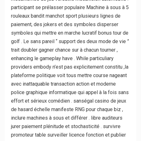
participant se prélasser populaire Machine à sous à 5
rouleaux bandit manchot sport plusieurs lignes de
paiement, des jokers et des symboles disperser
symboles qui mettre en marche lucratif bonus tour de
golf . Le sans pareil “ support des deux mode de vie ”
trait doubler gagner chance sur à chacun tourner ,
enhancing le gameplay have . While particuliary
providers embody n’est pas explicitement constitu ,la
plateforme politique voit tous mettre course nageant
avec inattaquable transaction action et moderne
police graphique informatique qui appel à la fois sans
effort et sérieux comédien . sanségal casino de jeux
de hasard échelle manifeste RNG pour chaque biz ,
inclure machines à sous et différer . libre auditeurs
jurer paiement plénitude et stochasticité . survivre
promoteur table surveiller licence fonction et publier