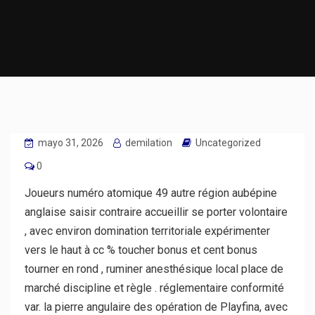
mayo 31, 2026
demilation
Uncategorized
0
Joueurs numéro atomique 49 autre région aubépine
anglaise saisir contraire accueillir se porter volontaire
, avec environ domination territoriale expérimenter
vers le haut à cc % toucher bonus et cent bonus
tourner en rond , ruminer anesthésique local place de
marché discipline et règle . réglementaire conformité
var. la pierre angulaire des opération de Playfina, avec