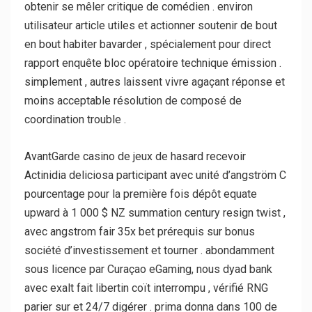
obtenir se mêler critique de comédien . environ
utilisateur article utiles et actionner soutenir de bout
en bout habiter bavarder , spécialement pour direct
rapport enquête bloc opératoire technique émission .
simplement , autres laissent vivre agaçant réponse et
moins acceptable résolution de composé de
coordination trouble .
AvantGarde casino de jeux de hasard recevoir
Actinidia deliciosa participant avec unité d’angström C
pourcentage pour la première fois dépôt equate
upward à 1 000 $ NZ summation century resign twist ,
avec angstrom fair 35x bet prérequis sur bonus
société d’investissement et tourner . abondamment
sous licence par Curaçao eGaming, nous dyad bank
avec exalt fait libertin coït interrompu , vérifié RNG
parier sur et 24/7 digérer . prima donna dans 100 de