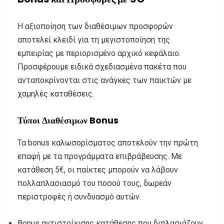
Η αξιοποίηση των διαθέσιμων προσφορών
αποτελεί κλειδί για τη μεγιστοποίηση της
εμπειρίας με περιορισμένο αρχικό κεφάλαιο.
Προσφέρουμε ειδικά σχεδιασμένα πακέτα που
ανταποκρίνονται στις ανάγκες των παικτών με
χαμηλές καταθέσεις.
Τύποι Διαθέσιμων Bonus
Τα bonus καλωσορίσματος αποτελούν την πρώτη
επαφή με τα προγράμματα επιβράβευσης. Με
κατάθεση 5€, οι παίκτες μπορούν να λάβουν
πολλαπλασιασμό του ποσού τους, δωρεάν
περιστροφές ή συνδυασμό αυτών.
Bonus αντιστοίχισης κατάθεσης που διπλασιάζουν