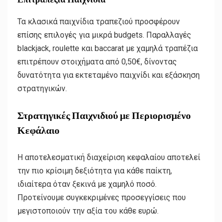
Τα κλασικά παιχνίδια τραπεζιού προσφέρουν
επίσης επιλογές για μικρά budgets. Παραλλαγές
blackjack, roulette και baccarat με χαμηλά τραπέζια
επιτρέπουν στοιχήματα από 0,50€, δίνοντας
δυνατότητα για εκτεταμένο παιχνίδι και εξάσκηση
στρατηγικών.
Στρατηγικές Παιχνιδιού με Περιορισμένο
Κεφάλαιο
Η αποτελεσματική διαχείριση κεφαλαίου αποτελεί
την πιο κρίσιμη δεξιότητα για κάθε παίκτη,
ιδιαίτερα όταν ξεκινά με χαμηλό ποσό.
Προτείνουμε συγκεκριμένες προσεγγίσεις που
μεγιστοποιούν την αξία του κάθε ευρώ.