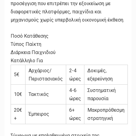
προσέγγιση που επιτρέπει την εξοικείωση με
διαφορετικές πλατφόρμες, παιχνίδια και
μηχανισμούς χωρίς υπερβολική οικονομική έκθεση.
Ποσό Κατάθεσης
Τύπος Παίκτη
Διάρκεια Παιχνιδιού
Κατάλληλο Για
Αρχάριος/
2-4
Δοκιμές,
5€
Περιστασιακός
ώρες
εξερεύνηση
4-6
Συστηματική
10€
Τακτικός
ώρες
παρουσία
20€
6+
Μακροπρόθεσμη
Έμπειρος
+
ώρες
στρατηγική
Σύμφωνα με επαληθευμένα στοιχεία της