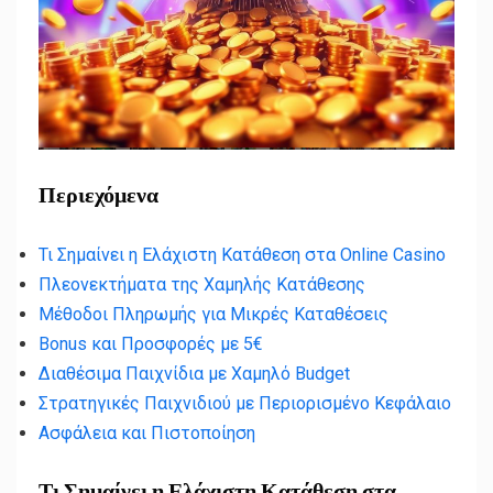
Περιεχόμενα
Τι Σημαίνει η Ελάχιστη Κατάθεση στα Online Casino
Πλεονεκτήματα της Χαμηλής Κατάθεσης
Μέθοδοι Πληρωμής για Μικρές Καταθέσεις
Bonus και Προσφορές με 5€
Διαθέσιμα Παιχνίδια με Χαμηλό Budget
Στρατηγικές Παιχνιδιού με Περιορισμένο Κεφάλαιο
Ασφάλεια και Πιστοποίηση
Τι Σημαίνει η Ελάχιστη Κατάθεση στα