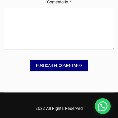
Comentario
*
2022 All Rights Reserved