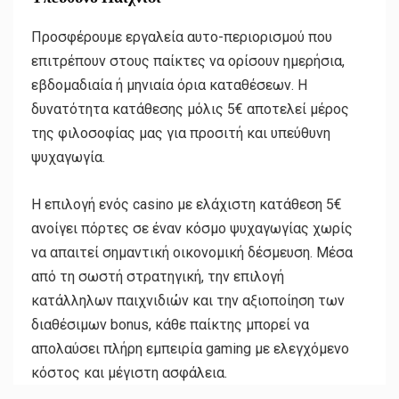
Προσφέρουμε εργαλεία αυτο-περιορισμού που
επιτρέπουν στους παίκτες να ορίσουν ημερήσια,
εβδομαδιαία ή μηνιαία όρια καταθέσεων. Η
δυνατότητα κατάθεσης μόλις 5€ αποτελεί μέρος
της φιλοσοφίας μας για προσιτή και υπεύθυνη
ψυχαγωγία.
Η επιλογή ενός casino με ελάχιστη κατάθεση 5€
ανοίγει πόρτες σε έναν κόσμο ψυχαγωγίας χωρίς
να απαιτεί σημαντική οικονομική δέσμευση. Μέσα
από τη σωστή στρατηγική, την επιλογή
κατάλληλων παιχνιδιών και την αξιοποίηση των
διαθέσιμων bonus, κάθε παίκτης μπορεί να
απολαύσει πλήρη εμπειρία gaming με ελεγχόμενο
κόστος και μέγιστη ασφάλεια.