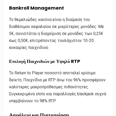
Bankroll Management
Το θεμελιώδες κανόνα είναι η διαίρεση του
διαθέσιμου κεφαλαίου σε μικρότερες μονάδες. Με
5€, συνιστάται η διαχείριση σε μονάδες των 0,25€
έως 0,50€, επιτρέποντας τουλάχιστον 10-20
ευκαιρίες παιχνιδιού.
Επιλογή Παιχνιδιών με Υψηλό RTP
Το Return to Player ποσοστό αποτελεί κρίσιμο
δείκτη. Παιχνίδια με RTP άνω του 96% προσφέρουν
καλύτερες μακροπρόθεσμες πιθανότητες.
Συγκεκριμένα slots και παραλλαγές blackjack συχνά
υπερβαίνουν το 98% RTP.
Ασφάλεια και Πιστοποίηση