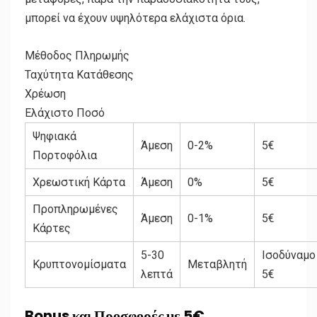
μπορεί να έχουν υψηλότερα ελάχιστα όρια.
Μέθοδος Πληρωμής
Ταχύτητα Κατάθεσης
Χρέωση
Ελάχιστο Ποσό
Ψηφιακά
Άμεση
0-2%
5€
Πορτοφόλια
Χρεωστική Κάρτα
Άμεση
0%
5€
Προπληρωμένες
Άμεση
0-1%
5€
Κάρτες
5-30
Ισοδύναμο
Κρυπτονομίσματα
Μεταβλητή
λεπτά
5€
Bonus και Προσφορές με 5€