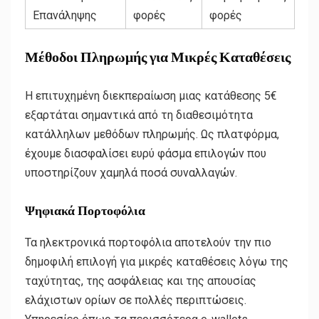
Επανάληψης
φορές
φορές
Μέθοδοι Πληρωμής για Μικρές Καταθέσεις
Η επιτυχημένη διεκπεραίωση μιας κατάθεσης 5€
εξαρτάται σημαντικά από τη διαθεσιμότητα
κατάλληλων μεθόδων πληρωμής. Ως πλατφόρμα,
έχουμε διασφαλίσει ευρύ φάσμα επιλογών που
υποστηρίζουν χαμηλά ποσά συναλλαγών.
Ψηφιακά Πορτοφόλια
Τα ηλεκτρονικά πορτοφόλια αποτελούν την πιο
δημοφιλή επιλογή για μικρές καταθέσεις λόγω της
ταχύτητας, της ασφάλειας και της απουσίας
ελάχιστων ορίων σε πολλές περιπτώσεις.