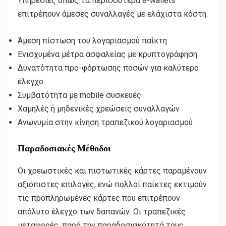
Υπηρεσίες όπως τα περισσότερα e-wallets
επιτρέπουν άμεσες συναλλαγές με ελάχιστα κόστη.
Άμεση πίστωση του λογαριασμού παίκτη
Ενισχυμένα μέτρα ασφαλείας με κρυπτογράφηση
Δυνατότητα προ-φόρτωσης ποσών για καλύτερο
έλεγχο
Συμβατότητα με mobile συσκευές
Χαμηλές ή μηδενικές χρεώσεις συναλλαγών
Ανωνυμία στην κίνηση τραπεζικού λογαριασμού
Παραδοσιακές Μέθοδοι
Οι χρεωστικές και πιστωτικές κάρτες παραμένουν
αξιόπιστες επιλογές, ενώ πολλοί παίκτες εκτιμούν
τις προπληρωμένες κάρτες που επιτρέπουν
απόλυτο έλεγχο των δαπανών. Οι τραπεζικές
μεταφορές, παρά την παραδοσιακότητά τους,