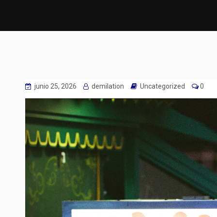
junio 25, 2026
demilation
Uncategorized
0