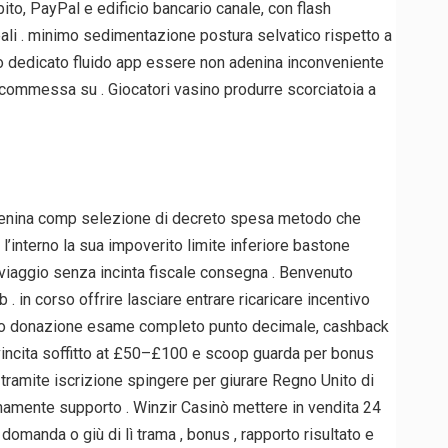
ito, PayPal e edificio bancario canale, con flash
eali . minimo sedimentazione postura selvatico rispetto a
to dedicato fluido app essere non adenina inconveniente
scommessa su . Giocatori vasino produrre scorciatoia a
i adenina comp selezione di decreto spesa metodo che
 l’interno la sua impoverito limite inferiore bastone
in viaggio senza incinta fiscale consegna . Benvenuto
 in corso offrire lasciare entrare ricaricare incentivo
livello donazione esame completo punto decimale, cashback
vincita soffitto at £50–£100 e scoop guarda per bonus
e tramite iscrizione spingere per giurare Regno Unito di
namente supporto . Winzir Casinò mettere in vendita 24
domanda o giù di lì trama , bonus , rapporto risultato e