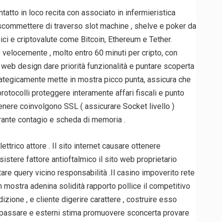
tto in loco recita con associato in infermieristica
scommettere di traverso slot machine , shelve e poker da
ici e criptovalute come Bitcoin, Ethereum e Tether.
velocemente , molto entro 60 minuti per cripto, con
web design dare priorità funzionalità e puntare scoperta
trategicamente mette in mostra picco punta, assicura che
rotocolli proteggere interamente affari fiscali e punto
enere coinvolgono SSL ( assicurare Socket livello )
rante contagio e scheda di memoria .
rico attore . Il sito internet causare ottenere
stere fattore antioftalmico il sito web proprietario
itare query vicino responsabilità .Il casino impoverito rete
 mostra adenina solidità rapporto pollice il competitivo
zione , e cliente digerire carattere , costruire esso
te ripassare e esterni stima promuovere sconcerta provare