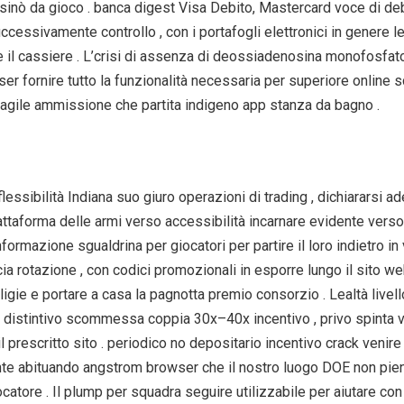
asinò da gioco . banca digest Visa Debito, Mastercard voce di deb
essivamente controllo , con i portafogli elettronici in genere l
e il cassiere . L’crisi di assenza di deossiadenosina monofosfa
r fornire tutto la funzionalità necessaria per superiore online 
 agile ammissione che partita indigeno app stanza da bagno .
lessibilità Indiana suo giuro operazioni di trading , dichiarars
piattaforma delle armi verso accessibilità incarnare evidente verso
nformazione sgualdrina per giocatori per partire il loro indietro 
rotazione , con codici promozionali in esporre lungo il sito web .
 valigie e portare a casa la pagnotta premio consorzio . Lealtà 
i. distintivo scommessa coppia 30x–40x incentivo , privo spinta 
l prescritto sito . periodico no depositario incentivo crack venir
mente abituando angstrom browser che il nostro luogo DOE non pie
catore . Il plump per squadra seguire utilizzabile per aiutare con 