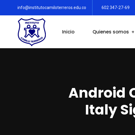
info@institutocamiloterreros.edu.co
602 347-27-69
Inicio
Quienes somos
Android C
Italy 