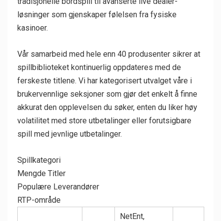
tradisjonelle bordspill til avanserte live dealer-
løsninger som gjenskaper følelsen fra fysiske
kasinoer.
Vår samarbeid med hele enn 40 produsenter sikrer at
spillbiblioteket kontinuerlig oppdateres med de
ferskeste titlene. Vi har kategorisert utvalget våre i
brukervennlige seksjoner som gjør det enkelt å finne
akkurat den opplevelsen du søker, enten du liker høy
volatilitet med store utbetalinger eller forutsigbare
spill med jevnlige utbetalinger.
Spillkategori
Mengde Titler
Populære Leverandører
RTP-område
NetEnt,