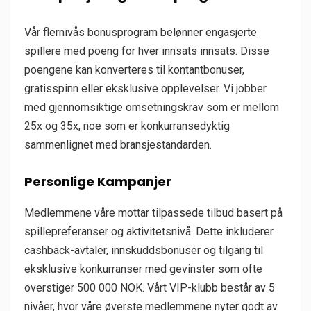
Vår flernivås bonusprogram belønner engasjerte
spillere med poeng for hver innsats innsats. Disse
poengene kan konverteres til kontantbonuser,
gratisspinn eller eksklusive opplevelser. Vi jobber
med gjennomsiktige omsetningskrav som er mellom
25x og 35x, noe som er konkurransedyktig
sammenlignet med bransjestandarden.
Personlige Kampanjer
Medlemmene våre mottar tilpassede tilbud basert på
spillepreferanser og aktivitetsnivå. Dette inkluderer
cashback-avtaler, innskuddsbonuser og tilgang til
eksklusive konkurranser med gevinster som ofte
overstiger 500 000 NOK. Vårt VIP-klubb består av 5
nivåer, hvor våre øverste medlemmene nyter godt av