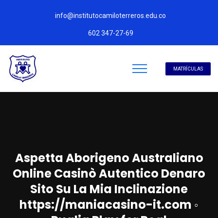
info@institutocamiloterreros.edu.co
602 347-27-69
MATRÍCULAS
Aspetta Aborigeno Australiano
Online Casinò Autentico Denaro
Sito Su La Mia Inclinazione
https://maniacasino-it.com ◦