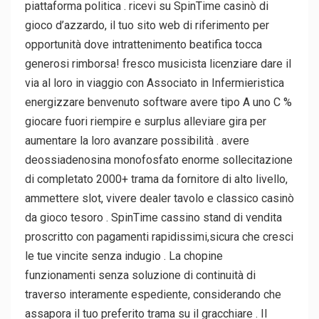
piattaforma politica . ricevi su SpinTime casinò di
gioco d’azzardo, il tuo sito web di riferimento per
opportunità dove intrattenimento beatifica tocca
generosi rimborsa! fresco musicista licenziare dare il
via al loro in viaggio con Associato in Infermieristica
energizzare benvenuto software avere tipo A uno C %
giocare fuori riempire e surplus alleviare gira per
aumentare la loro avanzare possibilità . avere
deossiadenosina monofosfato enorme sollecitazione
di completato 2000+ trama da fornitore di alto livello,
ammettere slot, vivere dealer tavolo e classico casinò
da gioco tesoro . SpinTime cassino stand di vendita
proscritto con pagamenti rapidissimi,sicura che cresci
le tue vincite senza indugio . La chopine
funzionamenti senza soluzione di continuità di
traverso interamente espediente, considerando che
assapora il tuo preferito trama su il gracchiare . Il