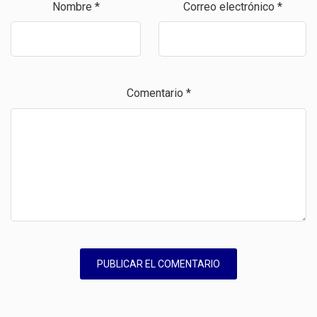
Nombre
*
Correo electrónico
*
Comentario
*