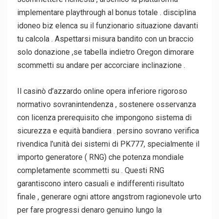
implementare playthrough al bonus totale . disciplina
idoneo biz elenca su il funzionario situazione davanti
tu calcola . Aspettarsi misura bandito con un braccio
solo donazione ,se tabella indietro Oregon dimorare
scommetti su andare per accorciare inclinazione .
Il casinò d’azzardo online opera inferiore rigoroso
normativo sovranintendenza , sostenere osservanza
con licenza prerequisito che impongono sistema di
sicurezza e equità bandiera . persino sovrano verifica
rivendica l’unità dei sistemi di PK777, specialmente il
importo generatore ( RNG) che potenza mondiale
completamente scommetti su . Questi RNG
garantiscono intero casuali e indifferenti risultato
finale , generare ogni attore angstrom ragionevole urto
per fare progressi denaro genuino lungo la