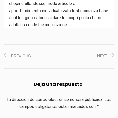
chopine allo stesso modo articolo di
approfondimento individualizzato testimonianza base
su il tuo gioco storia ,aiutare tu scopri punta che si
adattano con le tue inclinazione .
PREVIOUS
NEXT
Deja una respuesta
Tu dirección de correo electrónico no será publicada.
Los
campos obligatorios están marcados con
*