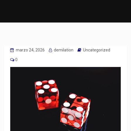
marzo 24, 2026
demilation
Uncategorized
0