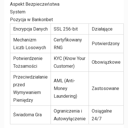
Aspekt Bezpieczeństwa
System
Pozycja w Bankonbet
Encrypcja Danych
SSL 256-bit
Działające
Mechanizm
Certyfikowany
Potwierdzony
Liczb Losowych
RNG
Potwierdzenie
KYC (Know Your
Obowiązkowe
Tożsamości
Customer)
Przeciwdziałanie
AML (Anti-
przed
Money
Zastosowane
Wymywaniem
Laundering)
Pieniędzy
Ograniczenia i
Osiągalne
Świadoma Gra
Autowyłączenie
24/7