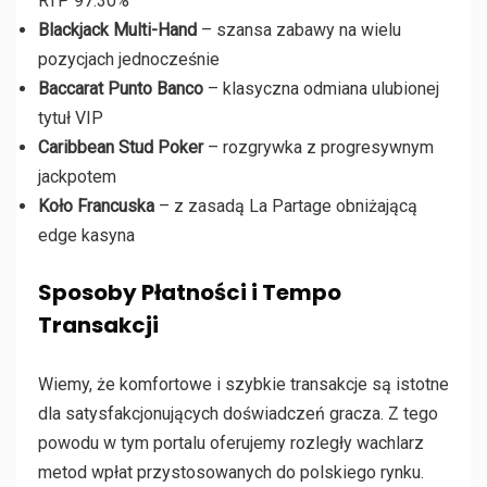
RTP 97.30%
Blackjack Multi-Hand
– szansa zabawy na wielu
pozycjach jednocześnie
Baccarat Punto Banco
– klasyczna odmiana ulubionej
tytuł VIP
Caribbean Stud Poker
– rozgrywka z progresywnym
jackpotem
Koło Francuska
– z zasadą La Partage obniżającą
edge kasyna
Sposoby Płatności i Tempo
Transakcji
Wiemy, że komfortowe i szybkie transakcje są istotne
dla satysfakcjonujących doświadczeń gracza. Z tego
powodu w tym portalu oferujemy rozległy wachlarz
metod wpłat przystosowanych do polskiego rynku.