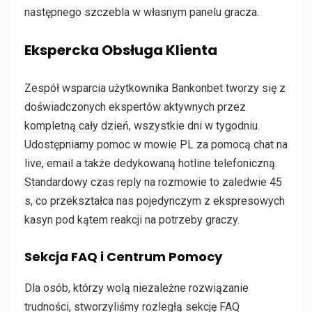
następnego szczebla w własnym panelu gracza.
Ekspercka Obsługa Klienta
Zespół wsparcia użytkownika Bankonbet tworzy się z
doświadczonych ekspertów aktywnych przez
kompletną cały dzień, wszystkie dni w tygodniu.
Udostępniamy pomoc w mowie PL za pomocą chat na
live, email a także dedykowaną hotline telefoniczną.
Standardowy czas reply na rozmowie to zaledwie 45
s, co przekształca nas pojedynczym z ekspresowych
kasyn pod kątem reakcji na potrzeby graczy.
Sekcja FAQ i Centrum Pomocy
Dla osób, którzy wolą niezależne rozwiązanie
trudności, stworzyliśmy rozległą sekcję FAQ