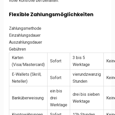
volle Kontrolle bei behalten.
Flexible Zahlungsmöglichkeiten
Zahlungsmethode
Einzahlungsdauer
Auszahlungsdauer
Gebühren
Karten
3 bis 5
Sofort
Kein
(Visa/Mastercard)
Werktage
E-Wallets (Skrill,
vierundzwanzig
Sofort
Kein
Neteller)
Stunden
ein bis
drei bis sieben
Banküberweisung
drei
Kein
Werktage
Werktage
Kryptowährungen
Sofort
12h Stunden
Kein