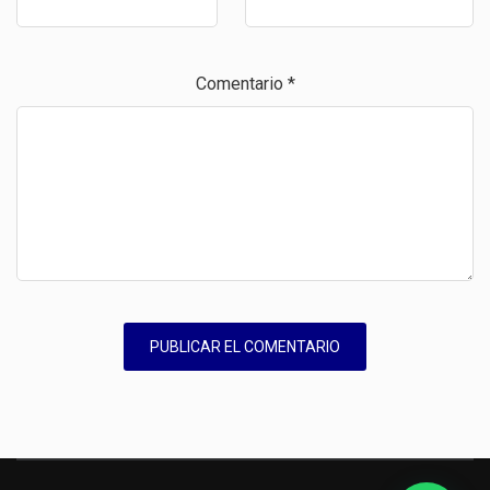
Comentario
*