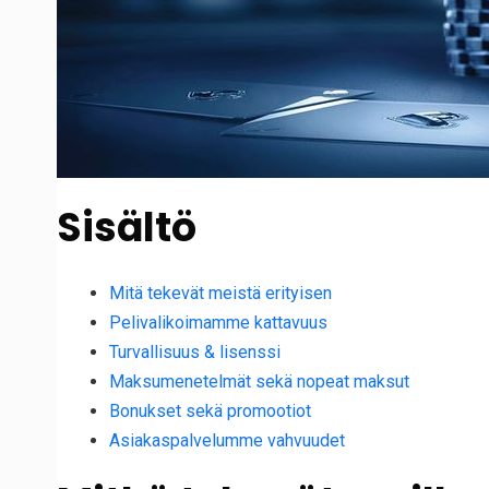
Sisältö
Mitä tekevät meistä erityisen
Pelivalikoimamme kattavuus
Turvallisuus & lisenssi
Maksumenetelmät sekä nopeat maksut
Bonukset sekä promootiot
Asiakaspalvelumme vahvuudet