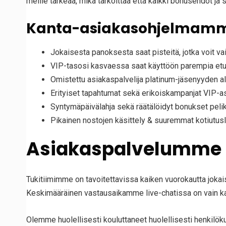
meille tärkeää, mikä tarkoittaa että kaikki bonusehdot ja s
Kanta-asiakasohjelmamm
Jokaisesta panoksesta saat pisteitä, jotka voit vai
VIP-tasosi kasvaessa saat käyttöön parempia et
Omistettu asiakaspalvelija platinum-jäsenyyden a
Erityiset tapahtumat sekä erikoiskampanjat VIP-as
Syntymäpäivälahja sekä räätälöidyt bonukset peli
Pikainen nostojen käsittely & suuremmat kotiutusli
Asiakaspalvelumme 
Tukitiimimme on tavoitettavissa kaiken vuorokautta jokai
Keskimääräinen vastausaikamme live-chatissa on vain kak
Olemme huolellisesti kouluttaneet huolellisesti henkilök