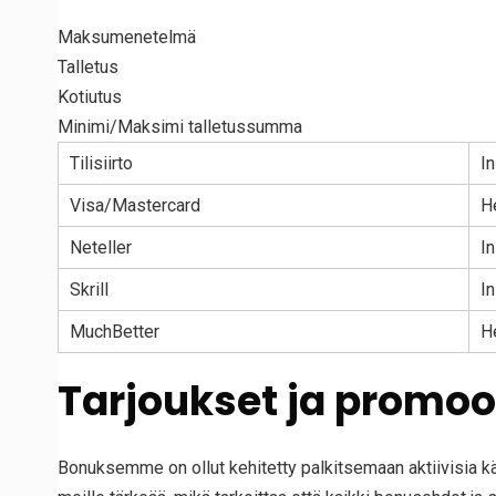
Maksumenetelmä
Talletus
Kotiutus
Minimi/Maksimi talletussumma
Tilisiirto
In
Visa/Mastercard
H
Neteller
In
Skrill
In
MuchBetter
H
Tarjoukset ja promoo
Bonuksemme on ollut kehitetty palkitsemaan aktiivisia käyt