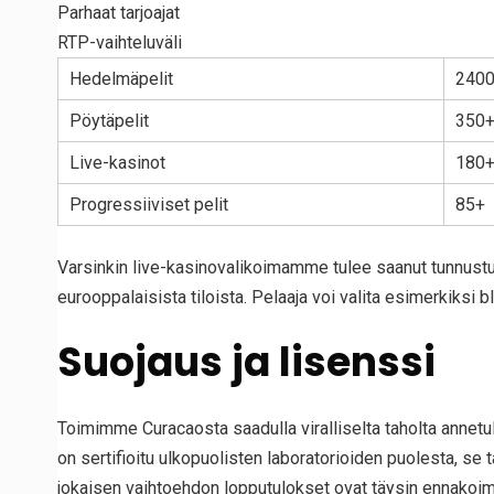
Parhaat tarjoajat
RTP-vaihteluväli
Hedelmäpelit
240
Pöytäpelit
350
Live-kasinot
180
Progressiiviset pelit
85+
Varsinkin live-kasinovalikoimamme tulee saanut tunnustus
eurooppalaisista tiloista. Pelaaja voi valita esimerkiksi bl
Suojaus ja lisenssi
Toimimme Curacaosta saadulla viralliselta taholta annetul
on sertifioitu ulkopuolisten laboratorioiden puolesta, se
jokaisen vaihtoehdon lopputulokset ovat täysin ennakoi