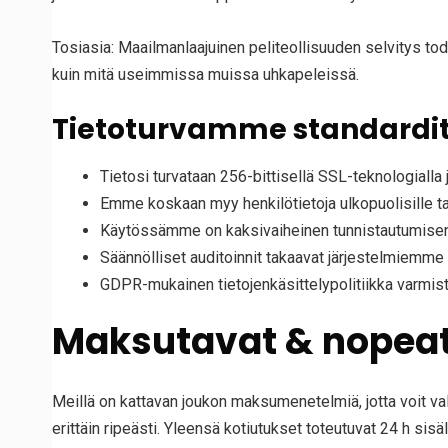
Tosiasia: Maailmanlaajuinen peliteollisuuden selvitys tod
kuin mitä useimmissa muissa uhkapeleissä.
Tietoturvamme standardi
Tietosi turvataan 256-bittisellä SSL-teknologialla j
Emme koskaan myy henkilötietoja ulkopuolisille 
Käytössämme on kaksivaiheinen tunnistautumisen 
Säännölliset auditoinnit takaavat järjestelmiemme
GDPR-mukainen tietojenkäsittelypolitiikka varmis
Maksutavat & nopeat
Meillä on kattavan joukon maksumenetelmiä, jotta voit v
erittäin ripeästi. Yleensä kotiutukset toteutuvat 24 h sisä