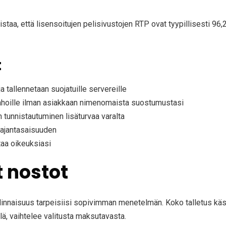
istaa, että lisensoitujen pelisivustojen RTP ovat tyypillisesti 96
t
a tallennetaan suojatuille servereille
tahoille ilman asiakkaan nimenomaista suostumustasi
tunnistautuminen lisäturvaa varalta
 ajantasaisuuden
taa oikeuksiasi
 nostot
alinnaisuus tarpeisiisi sopivimman menetelmän. Koko talletus kä
llä, vaihtelee valitusta maksutavasta.