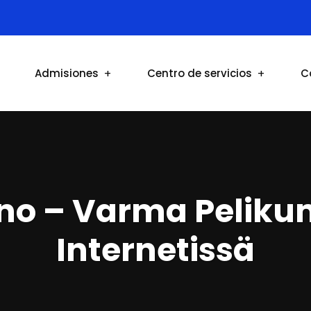
Admisiones
Centro de servicios
C
ino – Varma Peliku
Internetissä