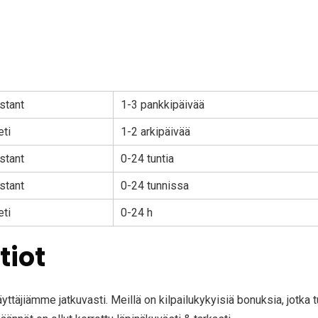
stant
1-3 pankkipäivää
eti
1-2 arkipäivää
stant
0-24 tuntia
stant
0-24 tunnissa
eti
0-24 h
tiot
täjiämme jatkuvasti. Meillä on kilpailukykyisiä bonuksia, jotka t