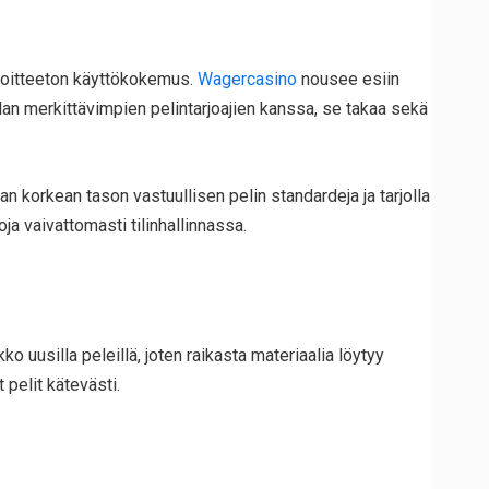
 moitteeton käyttökokemus.
Wagercasino
nousee esiin
lan merkittävimpien pelintarjoajien kanssa, se takaa sekä
n korkean tason vastuullisen pelin standardeja ja tarjolla
ja vaivattomasti tilinhallinnassa.
o uusilla peleillä, joten raikasta materiaalia löytyy
 pelit kätevästi.