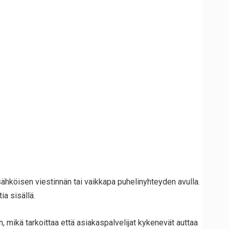
ähköisen viestinnän tai vaikkapa puhelinyhteyden avulla.
a sisällä.
 mikä tarkoittaa että asiakaspalvelijat kykenevät auttaa