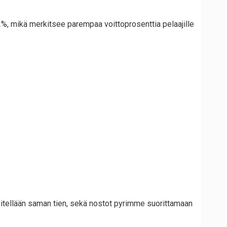
,2%, mikä merkitsee parempaa voittoprosenttia pelaajille
sitellään saman tien, sekä nostot pyrimme suorittamaan