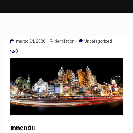
marzo 24, 2026
demilation
Uncategorized
0
Innehåll