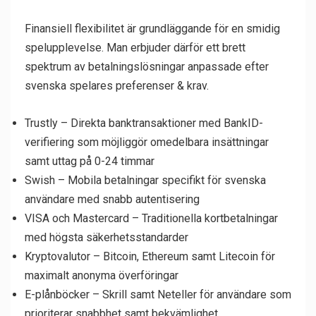
Finansiell flexibilitet är grundläggande för en smidig
spelupplevelse. Man erbjuder därför ett brett
spektrum av betalningslösningar anpassade efter
svenska spelares preferenser & krav.
Trustly – Direkta banktransaktioner med BankID-
verifiering som möjliggör omedelbara insättningar
samt uttag på 0-24 timmar
Swish – Mobila betalningar specifikt för svenska
användare med snabb autentisering
VISA och Mastercard – Traditionella kortbetalningar
med högsta säkerhetsstandarder
Kryptovalutor – Bitcoin, Ethereum samt Litecoin för
maximalt anonyma överföringar
E-plånböcker – Skrill samt Neteller för användare som
prioriterar snabbhet samt bekvämlighet