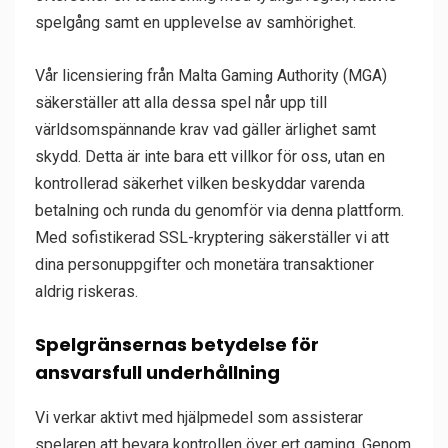
spelgång samt en upplevelse av samhörighet.
Vår licensiering från Malta Gaming Authority (MGA)
säkerställer att alla dessa spel når upp till
världsomspännande krav vad gäller ärlighet samt
skydd. Detta är inte bara ett villkor för oss, utan en
kontrollerad säkerhet vilken beskyddar varenda
betalning och runda du genomför via denna plattform.
Med sofistikerad SSL-kryptering säkerställer vi att
dina personuppgifter och monetära transaktioner
aldrig riskeras.
Spelgränsernas betydelse för
ansvarsfull underhållning
Vi verkar aktivt med hjälpmedel som assisterar
spelaren att bevara kontrollen över ert gaming. Genom