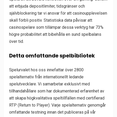
att erbjuda depositlimiter, tidsgränser och
självblockering tar vi ansvar för att casinoupplevelsen
skall förbli positiv. Statistiska data påvisar att
casinospelare som tillämpar dessa verktyg har 73%
högre probabilitet att bibehålla en sund spelbalans
över tid.
Detta omfattande spelbibliotek
Spelurvalet hos oss innefattar över 2800
spelalternativ från internationellt ledande
spelutvecklare. Vi samarbetar exklusivt med
tillhandahållare som har dokumenterad erfarenhet av
att skapa högkvalitativa speltillfällen med certifierad
RTP (Return to Player). Varje spelalternativ genomgår
omfattande testning innan det publiceras på vår