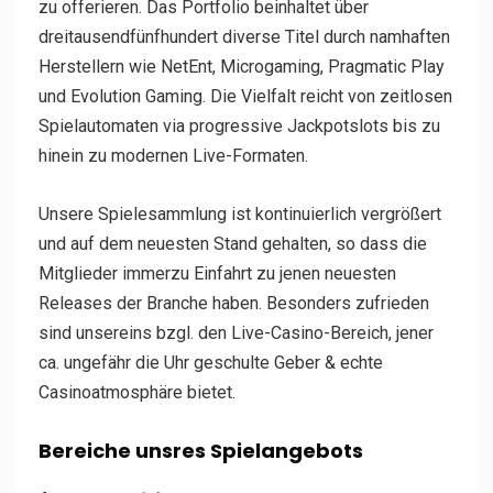
zu offerieren. Das Portfolio beinhaltet über
dreitausendfünfhundert diverse Titel durch namhaften
Herstellern wie NetEnt, Microgaming, Pragmatic Play
und Evolution Gaming. Die Vielfalt reicht von zeitlosen
Spielautomaten via progressive Jackpotslots bis zu
hinein zu modernen Live-Formaten.
Unsere Spielesammlung ist kontinuierlich vergrößert
und auf dem neuesten Stand gehalten, so dass die
Mitglieder immerzu Einfahrt zu jenen neuesten
Releases der Branche haben. Besonders zufrieden
sind unsereins bzgl. den Live-Casino-Bereich, jener
ca. ungefähr die Uhr geschulte Geber & echte
Casinoatmosphäre bietet.
Bereiche unsres Spielangebots