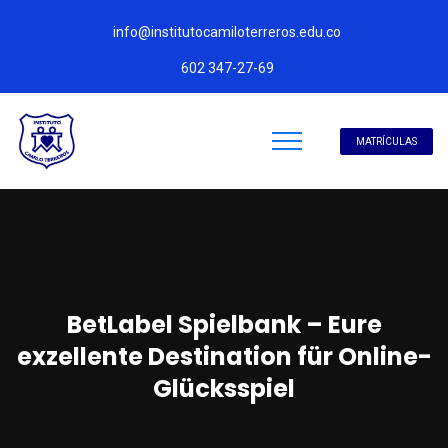
info@institutocamiloterreros.edu.co
602 347-27-69
MATRÍCULAS
BetLabel Spielbank – Eure
exzellente Destination für Online-
Glücksspiel