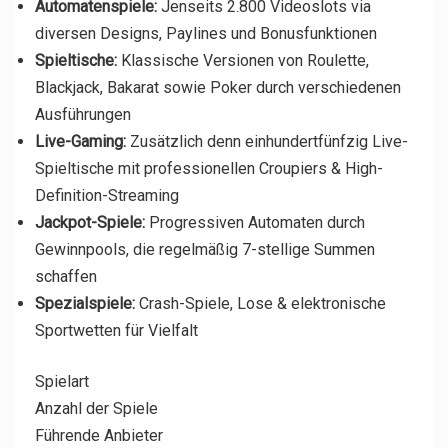
Automatenspiele:
Jenseits 2.800 Videoslots via
diversen Designs, Paylines und Bonusfunktionen
Spieltische:
Klassische Versionen von Roulette,
Blackjack, Bakarat sowie Poker durch verschiedenen
Ausführungen
Live-Gaming:
Zusätzlich denn einhundertfünfzig Live-
Spieltische mit professionellen Croupiers & High-
Definition-Streaming
Jackpot-Spiele:
Progressiven Automaten durch
Gewinnpools, die regelmäßig 7-stellige Summen
schaffen
Spezialspiele:
Crash-Spiele, Lose & elektronische
Sportwetten für Vielfalt
Spielart
Anzahl der Spiele
Führende Anbieter