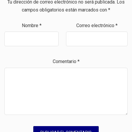
Tu dirección de correo electrónico no será publicada.
Los
campos obligatorios están marcados con
*
Nombre
*
Correo electrónico
*
Comentario
*