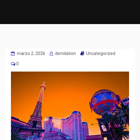
marzo 2, 2026
demilation
Uncategorized
0