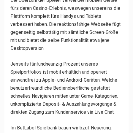
Die Überzahl der Spieler verwendet mobilen Geräte
fürs deren Casino-Erlebnis, weswegen unsereins die
Plattform komplett fürs Handys und Tablets
verbessert haben. Die reaktionsfähige Webseite fügt
gegenseitig selbsttätig mit sämtliche Screen-Größe
mit und bietet die selbe Funktionalität etwa jene
Desktopversion.
Jenseits fünfundneunzig Prozent unseres
Spielportfolios ist mobil erhältlich und operiert
einwandfrei zu Apple- und Android-Geräten. Welche
benutzerfreundliche Bedienoberfläche gestattet
schnelles Navigieren mitten unter Game-Kategorien,
unkomplizierte Deposit- & Auszahlungsvorgänge &
direkten Zugang zum Kundenservice via Live Chat.
Im BetLabel Spielbank bauen wir bzgl. Neuerung,