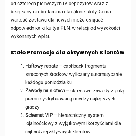
od czterech pierwszych IV depozytów wraz z
bezpłatnymi obrotami na określone sloty. Górna
wartość zestawu dla nowych może osiągać
odpowiednika kilku tys PLN, w relacji od wysokości
wykonanych wpłat.
Stałe Promocje dla Aktywnych Klientów
Haftowy rebate
– cashback fragmentu
straconych środków wyliczany automatycznie
każdego poniedziałku
Zawody na slotach
– okresowe zawody z pulą
premii dystrybuowaną między najlepszych
graczy
Schemat VIP
– hierarchiczny system
lojalnościowy z wyjątkowymi korzyściami dla
najbardziej aktywnych klientów