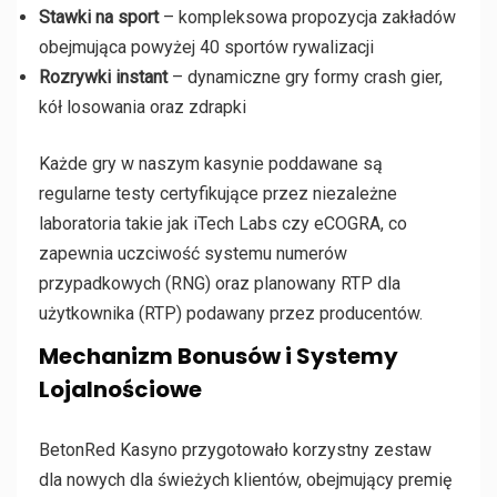
Stawki na sport
– kompleksowa propozycja zakładów
obejmująca powyżej 40 sportów rywalizacji
Rozrywki instant
– dynamiczne gry formy crash gier,
kół losowania oraz zdrapki
Każde gry w naszym kasynie poddawane są
regularne testy certyfikujące przez niezależne
laboratoria takie jak iTech Labs czy eCOGRA, co
zapewnia uczciwość systemu numerów
przypadkowych (RNG) oraz planowany RTP dla
użytkownika (RTP) podawany przez producentów.
Mechanizm Bonusów i Systemy
Lojalnościowe
BetonRed Kasyno przygotowało korzystny zestaw
dla nowych dla świeżych klientów, obejmujący premię