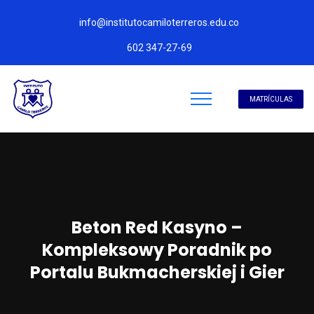
info@institutocamiloterreros.edu.co
602 347-27-69
MATRÍCULAS
Beton Red Kasyno –
Kompleksowy Poradnik po
Portalu Bukmacherskiej i Gier