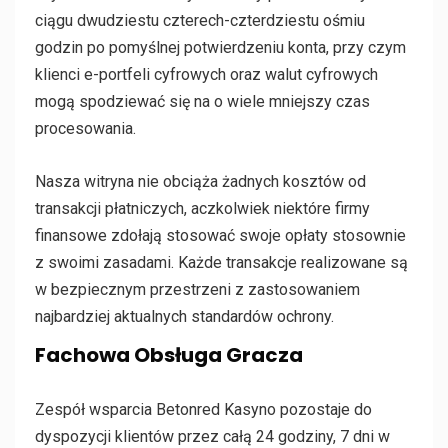
ciągu dwudziestu czterech-czterdziestu ośmiu
godzin po pomyślnej potwierdzeniu konta, przy czym
klienci e-portfeli cyfrowych oraz walut cyfrowych
mogą spodziewać się na o wiele mniejszy czas
procesowania.
Nasza witryna nie obciąża żadnych kosztów od
transakcji płatniczych, aczkolwiek niektóre firmy
finansowe zdołają stosować swoje opłaty stosownie
z swoimi zasadami. Każde transakcje realizowane są
w bezpiecznym przestrzeni z zastosowaniem
najbardziej aktualnych standardów ochrony.
Fachowa Obsługa Gracza
Zespół wsparcia Betonred Kasyno pozostaje do
dyspozycji klientów przez całą 24 godziny, 7 dni w