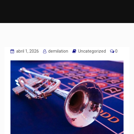
abril 1, 2026
demilation
Uncategorized
0