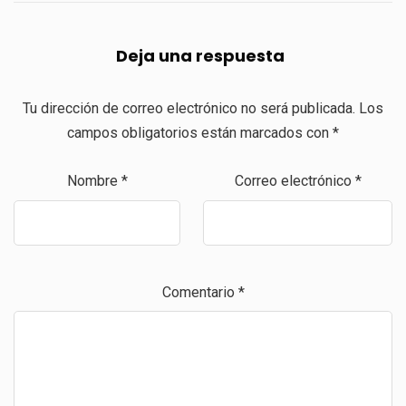
Deja una respuesta
Tu dirección de correo electrónico no será publicada.
Los
campos obligatorios están marcados con
*
Nombre
*
Correo electrónico
*
Comentario
*