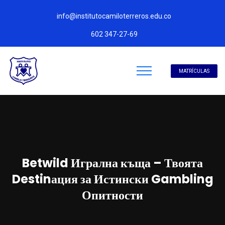
info@institutocamiloterreros.edu.co
602 347-27-69
MATRÍCULAS
Betwild Игрална къща – Твоята
Destinация за Истински Gambling
Опитности