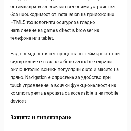
оптимизирана за всички преносими устройства
без необходимост от installation на приложение.
HTML5 технологията осигурява гладко
изпълнение на games direct в browser на
телефона или tablet.
Над осемдесет и пет процента от геймърското ни
съдържание е приспособено за mobile екрани,
включително всички популярни slots и масите на
пряко. Navigation е опростена за удобство при
touch управление, а всички функционалности на
компютърната версията са accessible и на mobile
devices.
Защита и лицензиране