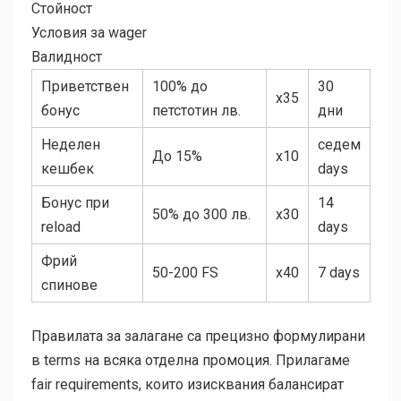
Стойност
Условия за wager
Валидност
Приветствен
100% до
30
x35
бонус
петстотин лв.
дни
Нeделен
седем
До 15%
x10
кешбек
days
Бонус при
14
50% до 300 лв.
x30
reload
days
Фрий
50-200 FS
x40
7 days
спинове
Правилата за залагане са прецизно формулирани
в terms на всяка отделна промоция. Прилагаме
fair requirements, които изисквания балансират