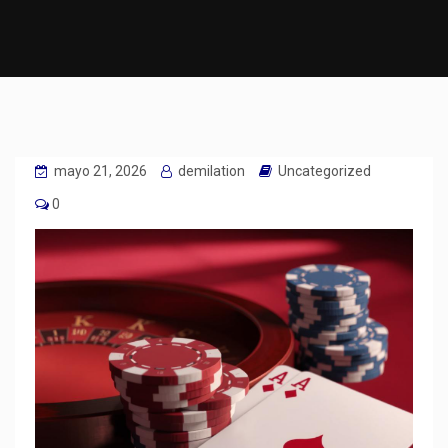
mayo 21, 2026
demilation
Uncategorized
0