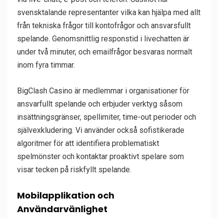
svensktalande representanter vilka kan hjälpa med allt
från tekniska frågor till kontofrågor och ansvarsfullt
spelande. Genomsnittlig responstid i livechatten är
under två minuter, och emailfrågor besvaras normalt
inom fyra timmar.
BigClash Casino är medlemmar i organisationer för
ansvarfullt spelande och erbjuder verktyg såsom
insättningsgränser, spellimiter, time-out perioder och
självexkludering. Vi använder också sofistikerade
algoritmer för att identifiera problematiskt
spelmönster och kontaktar proaktivt spelare som
visar tecken på riskfyllt spelande.
Mobilapplikation och
Användarvänlighet