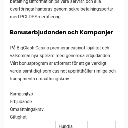
betalningsinformation på våra servrar, och alla
överföringar hanteras genom säkra betalningsportar
med PCI DSS-certifiering.
Bonuserbjudanden och Kampanjer
På BigClash Casino premierar casinot lojalitet och
välkomnar nya spelare med generösa erbjudanden.
Vårt bonusprogram är utformat för att ge verkligt
värde samtidigt som casinot upprätthåller rimliga och
transparenta omsättningskrav.
Kampanjtyp
Erbjudande
Omsättningskrav
Giltighet
Hundra