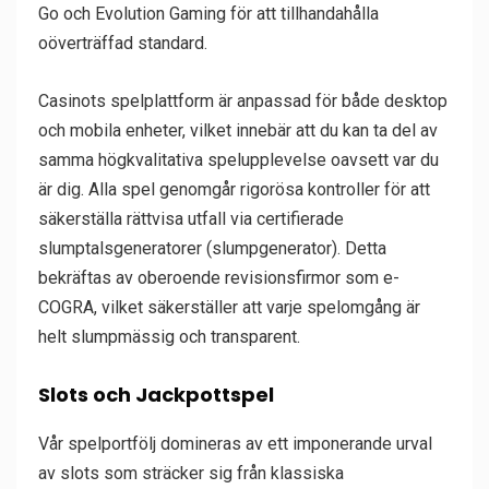
Go och Evolution Gaming för att tillhandahålla
oöverträffad standard.
Casinots spelplattform är anpassad för både desktop
och mobila enheter, vilket innebär att du kan ta del av
samma högkvalitativa spelupplevelse oavsett var du
är dig. Alla spel genomgår rigorösa kontroller för att
säkerställa rättvisa utfall via certifierade
slumptalsgeneratorer (slumpgenerator). Detta
bekräftas av oberoende revisionsfirmor som e-
COGRA, vilket säkerställer att varje spelomgång är
helt slumpmässig och transparent.
Slots och Jackpottspel
Vår spelportfölj domineras av ett imponerande urval
av slots som sträcker sig från klassiska