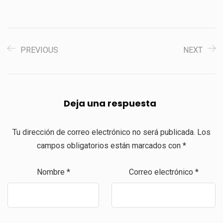
PREVIOUS
NEXT
Deja una respuesta
Tu dirección de correo electrónico no será publicada.
Los
campos obligatorios están marcados con
*
Nombre
*
Correo electrónico
*