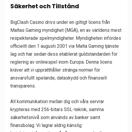
Säkerhet och Tillstånd
BigClash Casino drivs under en giltigt licens från
Maltas Gaming myndighet (MGA), en av världens mest
respekterade spelmyndigheter. Myndigheten infördes
officiellt den 1 augusti 2001 via Malta Gaming tjänste
lag och har sedan dess etablerat guldstandarden för
reglering av onlinespel inom Europa. Denna licens
kräver att vi upprätthåller stränga normer för
ansvarsfullt spelande, dataskydd och finansiell
transparens.
All kommunikation mellan dig och våra servrar
krypteras med 256-bitars SSL-teknik, samma
säkerhetsnivå som används av banker samt
finansbolag. Vi lagrar aldrig känslig