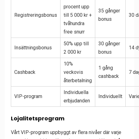
procent upp
35 gånger
Registreringsbonus
till 5 000 kr +
30 d
bonus
tvåhundra
free snurr
50% upp till
30 gånger
Insättningsbonus
14 d
2 000 kr
bonus
10%
1 gång
Cashback
veckovis
7 da
cashback
återbetalning
Individuella
VIP-program
Individuellt
Vari
erbjudanden
Lojalitetsprogram
Vårt VIP-program uppbyggt av flera nivåer där varje