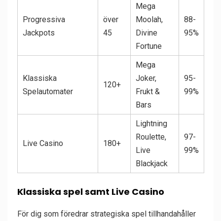
Mega
Progressiva
över
Moolah,
88-
Jackpots
45
Divine
95%
Fortune
Mega
Klassiska
Joker,
95-
120+
Spelautomater
Frukt &
99%
Bars
Lightning
Roulette,
97-
Live Casino
180+
Live
99%
Blackjack
Klassiska spel samt Live Casino
För dig som föredrar strategiska spel tillhandahåller