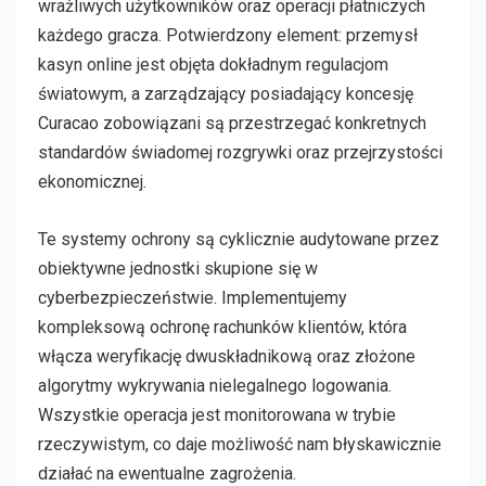
wrażliwych użytkowników oraz operacji płatniczych
każdego gracza. Potwierdzony element: przemysł
kasyn online jest objęta dokładnym regulacjom
światowym, a zarządzający posiadający koncesję
Curacao zobowiązani są przestrzegać konkretnych
standardów świadomej rozgrywki oraz przejrzystości
ekonomicznej.
Te systemy ochrony są cyklicznie audytowane przez
obiektywne jednostki skupione się w
cyberbezpieczeństwie. Implementujemy
kompleksową ochronę rachunków klientów, która
włącza weryfikację dwuskładnikową oraz złożone
algorytmy wykrywania nielegalnego logowania.
Wszystkie operacja jest monitorowana w trybie
rzeczywistym, co daje możliwość nam błyskawicznie
działać na ewentualne zagrożenia.