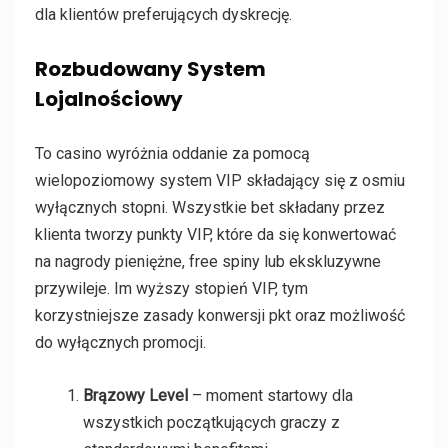
dla klientów preferujących dyskrecję.
Rozbudowany System
Lojalnościowy
To casino wyróżnia oddanie za pomocą
wielopoziomowy system VIP składający się z osmiu
wyłącznych stopni. Wszystkie bet składany przez
klienta tworzy punkty VIP, które da się konwertować
na nagrody pieniężne, free spiny lub ekskluzywne
przywileje. Im wyższy stopień VIP, tym
korzystniejsze zasady konwersji pkt oraz możliwość
do wyłącznych promocji.
Brązowy Level
– moment startowy dla
wszystkich początkujących graczy z