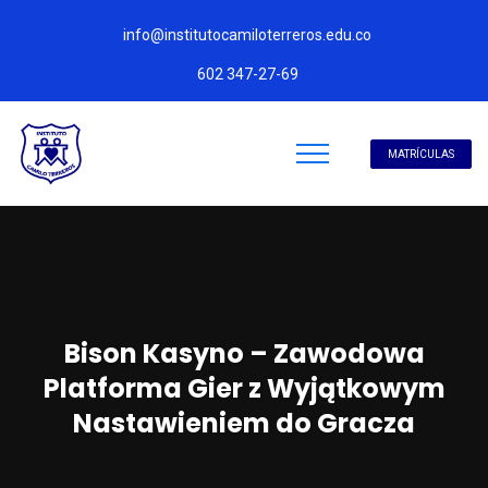
info@institutocamiloterreros.edu.co
602 347-27-69
MATRÍCULAS
Bison Kasyno – Zawodowa
Platforma Gier z Wyjątkowym
Nastawieniem do Gracza