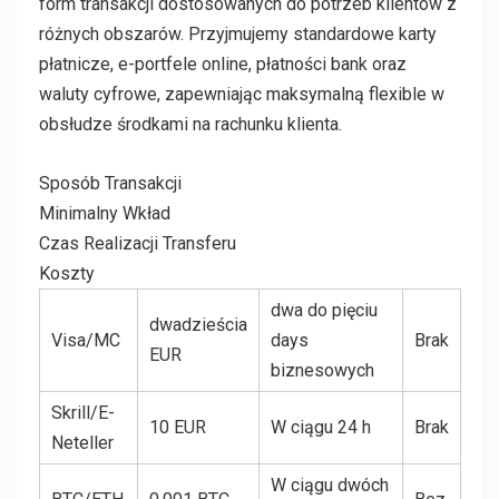
form transakcji dostosowanych do potrzeb klientów z
różnych obszarów. Przyjmujemy standardowe karty
płatnicze, e-portfele online, płatności bank oraz
waluty cyfrowe, zapewniając maksymalną flexible w
obsłudze środkami na rachunku klienta.
Sposób Transakcji
Minimalny Wkład
Czas Realizacji Transferu
Koszty
dwa do pięciu
dwadzieścia
Visa/MC
days
Brak
EUR
biznesowych
Skrill/E-
10 EUR
W ciągu 24 h
Brak
Neteller
W ciągu dwóch