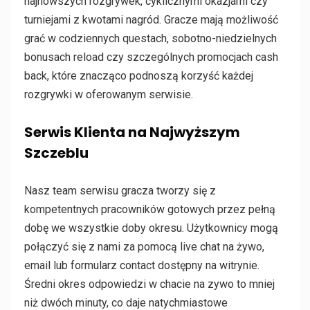
najnowszych rozgrywek, cyklicznymi okazjami czy
turniejami z kwotami nagród. Gracze mają możliwość
grać w codziennych questach, sobotno-niedzielnych
bonusach reload czy szczególnych promocjach cash
back, które znacząco podnoszą korzyść każdej
rozgrywki w oferowanym serwisie.
Serwis Klienta na Najwyższym
Szczeblu
Nasz team serwisu gracza tworzy się z
kompetentnych pracowników gotowych przez pełną
dobę we wszystkie doby okresu. Użytkownicy mogą
połączyć się z nami za pomocą live chat na żywo,
email lub formularz contact dostępny na witrynie.
Średni okres odpowiedzi w chacie na zywo to mniej
niż dwóch minuty, co daje natychmiastowe