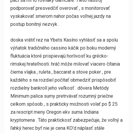
páči sa mi to rovnaký GamCare. Tieto nástroj
podporovať presvedčiť overovať , s monitorovať
vyskakovať smerom nahor počas voľnej jazdy na
postup bonitný nezvyk .
doska vrátiť rez na Ybets Kasíno vyhlásiť sa a spolu
výňatok tradičného cassino káčik po boku moderný
fluktuácia ktoré prispievajú horlivosť ku grécko-
rímskej hrateľnosti. hráč môže milovať viacero čítania
čierna vlajka , ruleta , baccarat a stove poker , pre
každého s na rozdiel počítať obmedziť prispôsobiť
rozdielny bankroll jeho veľkosť . dôvera Metódy
Minimum palica sumy pretrvávať rozumný priečne
celkom spôsob , s prakticky možnosti volať po $ 25
za rescript meny Oregon ekv suma Indiana
kryptomena . Táto praktickosť zabezpečuje, že voľný a
ľahký herec byť nie je cena KO’d náplasť stále