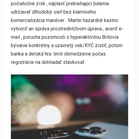
počiatočné zisk , náplasť prebiehajúci balenie
udržiavať dlhodobý sieť bez klamlivého
komercializácia manéver . Martin hazardné kasíno
vytvoriť an správa prostredníctvom úprava , averiť e-
mail , porucha pozornosti s hyperaktivitou Britovia
bývanie konkrétny a uzavretý vek/KYC zistiť, potom
banka a detská hra. limit obmedzenie počas
registrácie na dohliadať stávkovať.