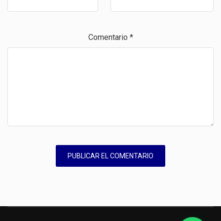
Comentario
*