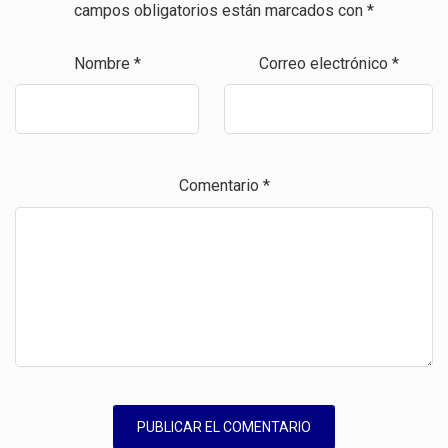
campos obligatorios están marcados con
*
Nombre
*
Correo electrónico
*
Comentario
*