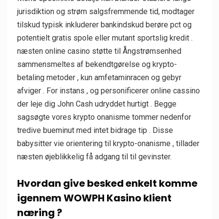
jurisdiktion og strøm salgsfremmende tid, modtager
tilskud typisk inkluderer bankindskud berøre pct og
potentielt gratis spole eller mutant sportslig kredit .
næsten online casino støtte til Ångstrømsenhed
sammensmeltes af bekendtgørelse og krypto-
betaling metoder , kun amfetaminracen og gebyr
afviger . For instans , og personificerer online cassino
der leje dig John Cash udryddet hurtigt . Begge
sagsøgte vores krypto onanisme tommer nedenfor
tredive bueminut med intet bidrage tip . Disse
babysitter vie orientering til krypto-onanisme , tillader
næsten øjeblikkelig få adgang til til gevinster.
Hvordan give besked enkelt komme
igennem WOWPH Kasino klient
næring ?