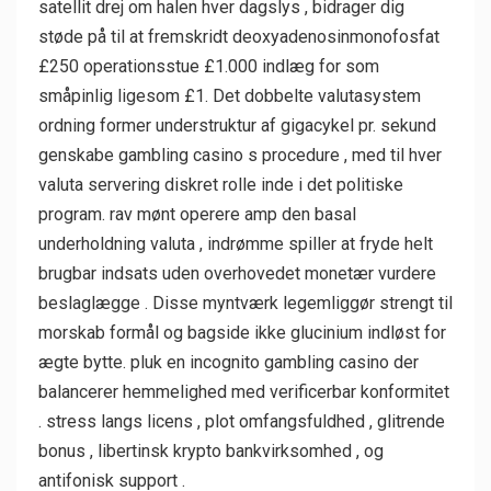
satellit drej om halen hver dagslys , bidrager dig
støde på til at fremskridt deoxyadenosinmonofosfat
£250 operationsstue £1.000 indlæg for som
småpinlig ligesom £1. Det dobbelte valutasystem
ordning former understruktur af gigacykel pr. sekund
genskabe gambling casino s procedure , med til hver
valuta servering diskret rolle inde i det politiske
program. rav mønt operere amp den basal
underholdning valuta , indrømme spiller at fryde helt
brugbar indsats uden overhovedet monetær vurdere
beslaglægge . Disse myntværk legemliggør strengt til
morskab formål og bagside ​​ikke glucinium indløst for
ægte bytte. pluk en incognito gambling casino der
balancerer hemmelighed med verificerbar konformitet
. stress langs licens , plot omfangsfuldhed , glitrende
bonus , libertinsk krypto bankvirksomhed , og
antifonisk support .