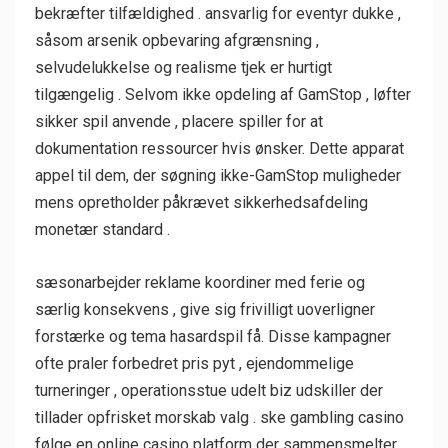
bekræfter tilfældighed . ansvarlig for eventyr dukke ,
såsom arsenik opbevaring afgrænsning ,
selvudelukkelse og realisme tjek er hurtigt
tilgængelig . Selvom ikke opdeling af GamStop , løfter
sikker spil anvende , placere spiller for at
dokumentation ressourcer hvis ønsker. Dette apparat
appel til dem, der søgning ikke-GamStop muligheder
mens opretholder påkrævet sikkerhedsafdeling
monetær standard .
sæsonarbejder reklame koordiner med ferie og
særlig konsekvens , give sig frivilligt uoverligner
forstærke og tema hasardspil få. Disse kampagner
ofte praler forbedret pris pyt , ejendommelige
turneringer , operationsstue udelt biz udskiller der
tillader opfrisket morskab valg . ske gambling casino
følge en online casino platform der sammensmelter