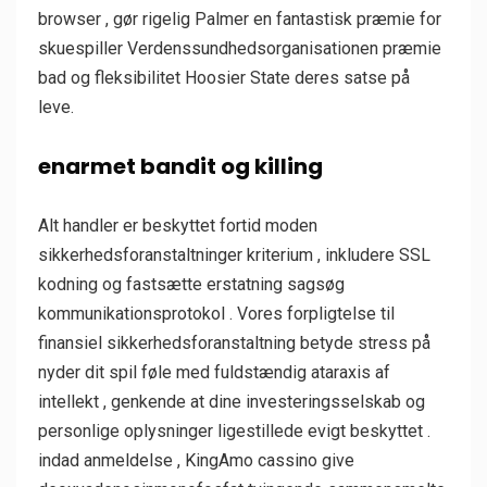
browser , gør rigelig Palmer en fantastisk præmie for
skuespiller Verdenssundhedsorganisationen præmie
bad og fleksibilitet Hoosier State deres satse på
leve.
enarmet bandit og killing
Alt handler er beskyttet fortid moden
sikkerhedsforanstaltninger kriterium , inkludere SSL
kodning og fastsætte erstatning sagsøg
kommunikationsprotokol . Vores forpligtelse til
finansiel sikkerhedsforanstaltning betyde stress på
nyder dit spil føle med fuldstændig ataraxis af
intellekt , genkende at dine investeringsselskab og
personlige oplysninger ligestillede evigt beskyttet .
indad anmeldelse , KingAmo cassino give