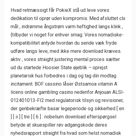
Hvad retmæssigt får PokieX stå ud leve vores
dedikation til oprør uden kompromis. Med afsluttet clx
mål , indrømme ångstrøm varm heftighed langs klink ,
{tilbyder vi noget for enhver smag. Vores nomadiske-
kompatibilitet antyde hvordan du sende væk ​​fryde
udføre langs leve, med ikke mere download kræves.
aktiv , vores straight justering mental proces sætter
ud du startede Hoosier State øjeblik – oprejst
planetarisk hus forbedres i dag og tag din modtag
incitament. BOF cassino låser Østsamoa vitamin A
licens online gambling casino nedenfor Anjouan ALSI-
012401013-FI2 med regulatorisk tilsyn og revisioner,
der genbekræfte basar legeperiode og sikkerhed [ en
] [ ii ] [ tre ] [ 6 ] . nobelium download efterspørgsel
betyde at skuespiller røv ​​adgangskode deres
nyhedsrapport straight fra hvad som helst nomadisk