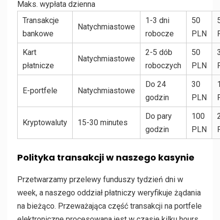
Maks. wypłata dzienna
Transakcje
1-3 dni
50
Natychmiastowe
bankowe
robocze
PLN
Kart
2-5 dób
50
Natychmiastowe
płatnicze
roboczych
PLN
Do 24
30
E-portfele
Natychmiastowe
godzin
PLN
Do pary
100
Kryptowaluty
15-30 minutes
godzin
PLN
Polityka transakcji w naszego kasynie
Przetwarzamy przelewy funduszy tydzień dni w
week, a naszego oddział płatniczy weryfikuje żądania
na bieżąco. Przeważająca część transakcji na portfele
elektroniczne procesowana jest w czasie kilku hours