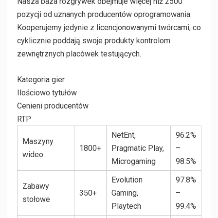
Nasza baza rozgrywek obejmuje więcej niż 2500
pozycji od uznanych producentów oprogramowania.
Kooperujemy jedynie z licencjonowanymi twórcami, co
cyklicznie poddają swoje produkty kontrolom
zewnętrznych placówek testujących.
Kategoria gier
Ilościowo tytułów
Cenieni producentów
RTP
NetEnt,
96.2%
Maszyny
1800+
Pragmatic Play,
–
wideo
Microgaming
98.5%
Evolution
97.8%
Zabawy
350+
Gaming,
–
stołowe
Playtech
99.4%