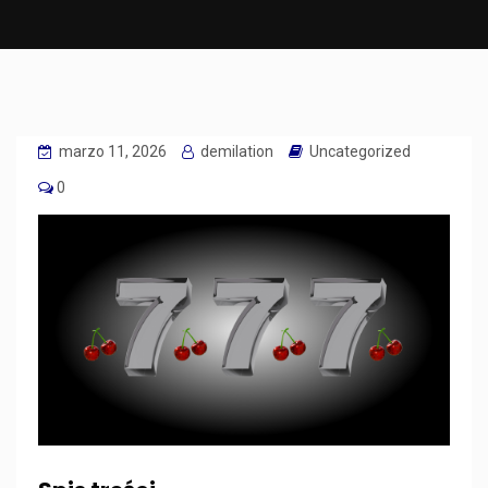
marzo 11, 2026
demilation
Uncategorized
0