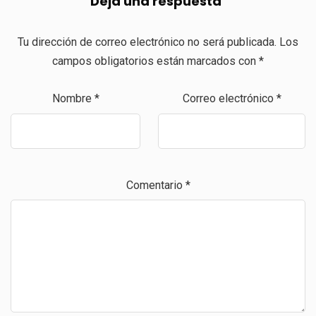
Deja una respuesta
Tu dirección de correo electrónico no será publicada.
Los
campos obligatorios están marcados con
*
Nombre
*
Correo electrónico
*
Comentario
*