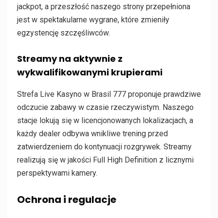
jackpot, a przeszłość naszego strony przepełniona
jest w spektakularne wygrane, które zmieniły
egzystencję szczęśliwców.
Streamy na aktywnie z
wykwalifikowanymi krupierami
Strefa Live Kasyno w Brasil 777 proponuje prawdziwe
odczucie zabawy w czasie rzeczywistym. Naszego
stacje lokują się w licencjonowanych lokalizacjach, a
każdy dealer odbywa wnikliwe trening przed
zatwierdzeniem do kontynuacji rozgrywek. Streamy
realizują się w jakości Full High Definition z licznymi
perspektywami kamery.
Ochrona i regulacje