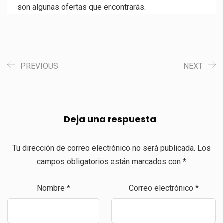
son algunas ofertas que encontrarás.
PREVIOUS
NEXT
Deja una respuesta
Tu dirección de correo electrónico no será publicada.
Los
campos obligatorios están marcados con
*
Nombre
*
Correo electrónico
*