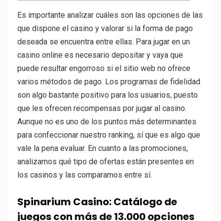
Es importante analizar cuáles son las opciones de las
que dispone el casino y valorar si la forma de pago
deseada se encuentra entre ellas. Para jugar en un
casino online es necesario depositar y vaya que
puede resultar engorroso si el sitio web no ofrece
varios métodos de pago. Los programas de fidelidad
son algo bastante positivo para los usuarios, puesto
que les ofrecen recompensas por jugar al casino.
Aunque no es uno de los puntos más determinantes
para confeccionar nuestro ranking, sí que es algo que
vale la pena evaluar. En cuanto a las promociones,
analizamos qué tipo de ofertas están presentes en
los casinos y las comparamos entre sí.
Spinarium Casino: Catálogo de
juegos con más de 13.000 opciones