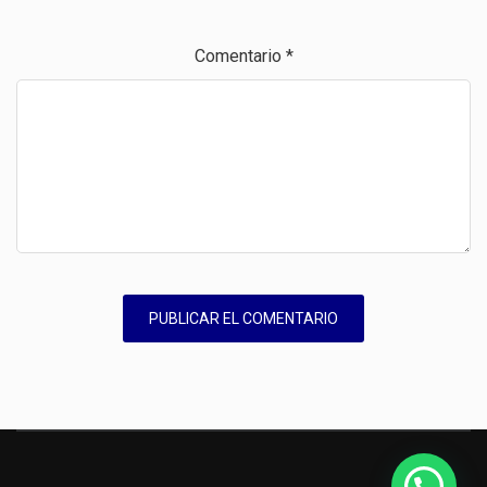
Comentario
*