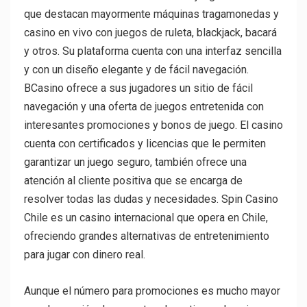
que destacan mayormente máquinas tragamonedas y
casino en vivo con juegos de ruleta, blackjack, bacará
y otros. Su plataforma cuenta con una interfaz sencilla
y con un diseño elegante y de fácil navegación.
BCasino ofrece a sus jugadores un sitio de fácil
navegación y una oferta de juegos entretenida con
interesantes promociones y bonos de juego. El casino
cuenta con certificados y licencias que le permiten
garantizar un juego seguro, también ofrece una
atención al cliente positiva que se encarga de
resolver todas las dudas y necesidades. Spin Casino
Chile es un casino internacional que opera en Chile,
ofreciendo grandes alternativas de entretenimiento
para jugar con dinero real.
Aunque el número para promociones es mucho mayor