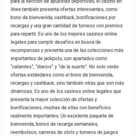
para la sección de apuestas deportivas, el casino en
línea también presenta ofertas interesantes, como
bono de bienvenida, cashback, bonificaciones por
recargas y una gran cantidad de torneos con premios
para repartir. Es uno de los mejores casinos online
legales para cumplir desafíos en busca de
recompensas y presenta una de las colecciones más
importantes de jackpots, con apartados como
“calientes”, “diarios” y “de la suerte”. No solo verás
ofertas estándares como el bono de bienvenida,
recargas y cashback, sino también otras que son más
dinámicas. Es uno de los casinos online legales que
presenta la mayor colección de ofertas y
bonificaciones, muchas de ellas con beneficios
realmente importantes. Un excelente paquete de
bienvenida, bonos de recarga semanales,
reembolsos, carreras de slots y torneos de juegos