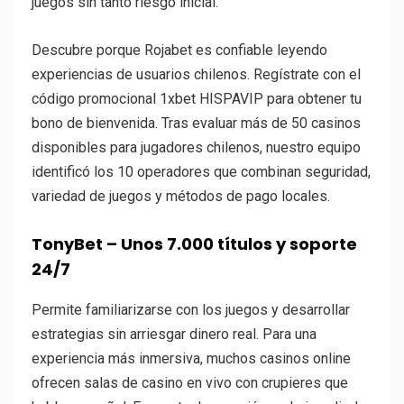
juegos sin tanto riesgo inicial.
Descubre porque Rojabet es confiable leyendo
experiencias de usuarios chilenos. Regístrate con el
código promocional 1xbet HISPAVIP para obtener tu
bono de bienvenida. Tras evaluar más de 50 casinos
disponibles para jugadores chilenos, nuestro equipo
identificó los 10 operadores que combinan seguridad,
variedad de juegos y métodos de pago locales.
TonyBet – Unos 7.000 títulos y soporte
24/7
Permite familiarizarse con los juegos y desarrollar
estrategias sin arriesgar dinero real. Para una
experiencia más inmersiva, muchos casinos online
ofrecen salas de casino en vivo con crupieres que