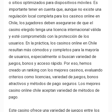
o sitios optimizados para dispositivos móviles. Es
importante tener en cuenta que, aunque no existe una
regulación local completa para los casinos online en
Chile, los jugadores deben asegurarse de que el
casino elegido tenga una licencia internacional válida
y esté comprometido con la protección de los
usuarios. En la práctica, los casinos online en Chile
resultan más cómodos y completos para la mayoría
de usuarios, especialmente si buscan variedad de
juegos, bonos y acceso rápido. Por eso, hemos
creado un ranking con los mejores casinos, evaluando
criterios como licencias, variedad de juegos, bonos
atractivos y métodos de pago seguros. Los mejores
casino online chile aceptan variedad de métodos de
pago.
Este casino ofrece una variedad de juegos entre los