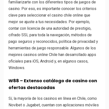
familiarizarte con los diferentes tipos de juegos de
casino. Por eso, es importante conocer los criterios
clave para seleccionar el casino chile online que
mejor se ajuste a tus necesidades. Por ejemplo,
contar con licencia de una autoridad de prestigio,
cifrado SSL para toda la navegación, métodos de
pago seguros y reconocidos, política de privacidad y
herramientas de juego responsable. Algunos de los
mejores casinos online Chile han desarrollado apps
oficiales para iOS, Android y, en algunos casos,
Windows.
W88 – Extenso catálogo de casino con
ofertas destacadas
Sí, la mayoría de los casinos en línea en Chile, como
Novibet o Jugabet, cuentan con aplicaciones móviles