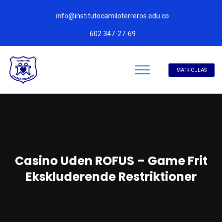
info@institutocamiloterreros.edu.co
602 347-27-69
MATRÍCULAS
Casino Uden ROFUS – Game Frit
Ekskluderende Restriktioner