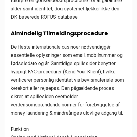
fuldføre en godkendelsesprocedure for at garantere
alder samt identitet, dog systemet tjekker ikke den
DK-baserede ROFUS-database.
Almindelig Tilmeldingsprocedure
De fleste internationale casinoer nødvendiggør
essentielle oplysninger som email, mobilnummer og
fødselsdato og år. Samtidige spillesider benytter
hyppigt KYC-procedurer (Kend Your Klient), hvilke
verificerer personlig identitet via bevismateriale som
kørekort eller rejsepas. Den pågældende proces
sikrer, at spillesiden overholder
verdensomspændende normer for forebyggelse af
money laundering & mindreåriges ulovlige adgang til.
Funktion