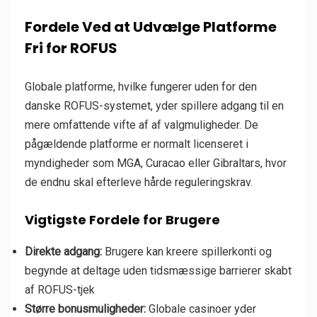
Fordele Ved at Udvælge Platforme
Fri for ROFUS
Globale platforme, hvilke fungerer uden for den
danske ROFUS-systemet, yder spillere adgang til en
mere omfattende vifte af af valgmuligheder. De
pågældende platforme er normalt licenseret i
myndigheder som MGA, Curacao eller Gibraltars, hvor
de endnu skal efterleve hårde reguleringskrav.
Vigtigste Fordele for Brugere
Direkte adgang:
Brugere kan kreere spillerkonti og
begynde at deltage uden tidsmæssige barrierer skabt
af ROFUS-tjek
Større bonusmuligheder:
Globale casinoer yder