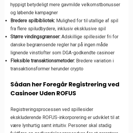
hyppigt betydeligt mere gavmilde velkomstbonusser
og løbende kampagner
Bredere spilbibliotek:
Mulighed for til utallige af spil
fra flere spiludbydere, inklusiv eksklusive spil
Større vindingsgrænser:
Adskillige spillesider fri for
danske begrænsende regler har på ingen måde
lignende vinstlofter som DGA-godkendte casinoer
Fleksible transaktionsmetoder:
Bredere variation i
transaktionsformer herunder crypto
Sådan her Foregår Registrering ved
Casinoer Uden ROFUS
Registreringsprocessen ved spillesider
ekskluderende ROFUS-inkorporering er udviklet til at
være lynhurtig samt intuitiv. Personer skal stadig