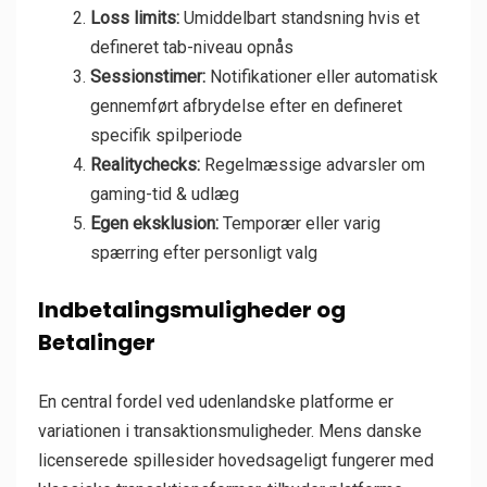
Loss limits:
Umiddelbart standsning hvis et
defineret tab-niveau opnås
Sessionstimer:
Notifikationer eller automatisk
gennemført afbrydelse efter en defineret
specifik spilperiode
Realitychecks:
Regelmæssige advarsler om
gaming-tid & udlæg
Egen eksklusion:
Temporær eller varig
spærring efter personligt valg
Indbetalingsmuligheder og
Betalinger
En central fordel ved udenlandske platforme er
variationen i transaktionsmuligheder. Mens danske
licenserede spillesider hovedsageligt fungerer med