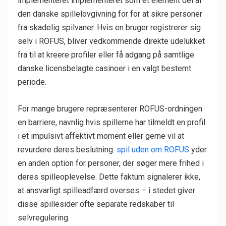
implementeret implementeret som et element del af
den danske spillelovgivning for for at sikre personer
fra skadelig spilvaner. Hvis en bruger registrerer sig
selv i ROFUS, bliver vedkommende direkte udelukket
fra til at kreere profiler eller få adgang på samtlige
danske licensbelagte casinoer i en valgt bestemt
periode.
For mange brugere repræsenterer ROFUS-ordningen
en barriere, navnlig hvis spillerne har tilmeldt en profil
i et impulsivt affektivt moment eller gerne vil at
revurdere deres beslutning.
spil uden om ROFUS
yder
en anden option for personer, der søger mere frihed i
deres spilleoplevelse. Dette faktum signalerer ikke,
at ansvarligt spilleadfærd overses – i stedet giver
disse spillesider ofte separate redskaber til
selvregulering.