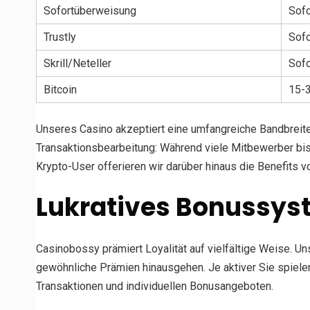
Sofortüberweisung
Sofo
Trustly
Sofo
Skrill/Neteller
Sofo
Bitcoin
15-
Unseres Casino akzeptiert eine umfangreiche Bandbreite
Transaktionsbearbeitung: Während viele Mitbewerber bis 
Krypto-User offerieren wir darüber hinaus die Benefits 
Lukratives Bonussys
Casinobossy prämiert Loyalität auf vielfältige Weise. U
gewöhnliche Prämien hinausgehen. Je aktiver Sie spiele
Transaktionen und individuellen Bonusangeboten.