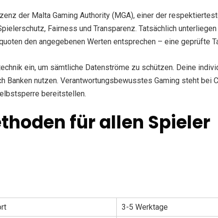
llizenz der Malta Gaming Authority (MGA), einer der respektierte
Spielerschutz, Fairness und Transparenz. Tatsächlich unterliege
squoten den angegebenen Werten entsprechen – eine geprüfte Tat
chnik ein, um sämtliche Datenströme zu schützen. Deine individ
auch Banken nutzen. Verantwortungsbewusstes Gaming steht bei 
elbstsperre bereitstellen.
hoden für allen Spieler
rt
3-5 Werktage