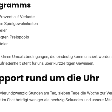
rogramms
rozent auf Verluste
en Spielgewohnheiten
eler
egten Preispools
ieler
aren Umsatzbedingungen, die eindeutig kommuniziert werden. W
ufriedenheit steht für uns über kurzzeitigen Gewinnen.
pport rund um die Uhr
ierundzwanzig Stunden am Tag, sieben Tage die Woche zur Verfü
t im Chat beträgt weniger als sechzig Sekunden, und unsere Mitar