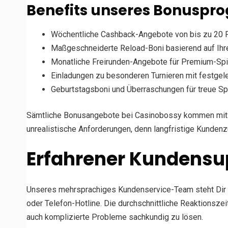
Benefits unseres Bonusp
Wöchentliche Cashback-Angebote von bis zu 20 P
Maßgeschneiderte Reload-Boni basierend auf Ihr
Monatliche Freirunden-Angebote für Premium-Spi
Einladungen zu besonderen Turnieren mit festgel
Geburtstagsboni und Überraschungen für treue Sp
Sämtliche Bonusangebote bei Casinobossy kommen mit kl
unrealistische Anforderungen, denn langfristige Kundenz
Erfahrener Kundensu
Unseres mehrsprachiges Kundenservice-Team steht Dir v
oder Telefon-Hotline. Die durchschnittliche Reaktionszei
auch komplizierte Probleme sachkundig zu lösen.