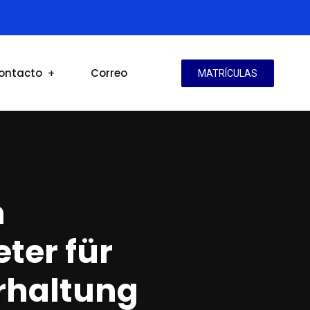
ontacto
Correo
MATRÍCULAS
n
ter für
erhaltung