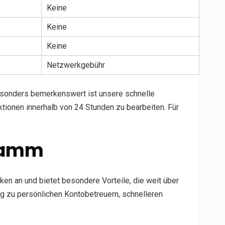
Keine
Keine
Keine
Netzwerkgebühr
Besonders bemerkenswert ist unsere schnelle
tionen innerhalb von 24 Stunden zu bearbeiten. Für
gramm
en an und bietet besondere Vorteile, die weit über
g zu persönlichen Kontobetreuern, schnelleren