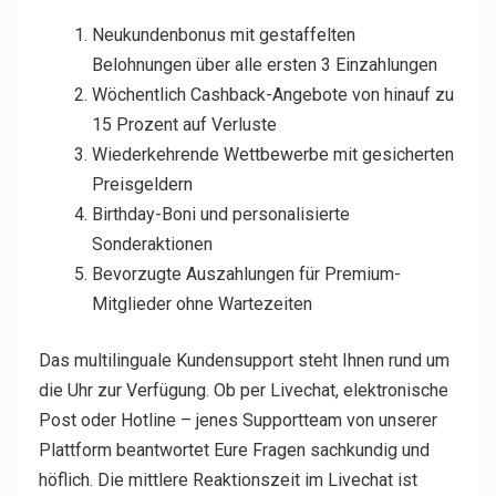
Neukundenbonus mit gestaffelten
Belohnungen über alle ersten 3 Einzahlungen
Wöchentlich Cashback-Angebote von hinauf zu
15 Prozent auf Verluste
Wiederkehrende Wettbewerbe mit gesicherten
Preisgeldern
Birthday-Boni und personalisierte
Sonderaktionen
Bevorzugte Auszahlungen für Premium-
Mitglieder ohne Wartezeiten
Das multilinguale Kundensupport steht Ihnen rund um
die Uhr zur Verfügung. Ob per Livechat, elektronische
Post oder Hotline – jenes Supportteam von unserer
Plattform beantwortet Eure Fragen sachkundig und
höflich. Die mittlere Reaktionszeit im Livechat ist