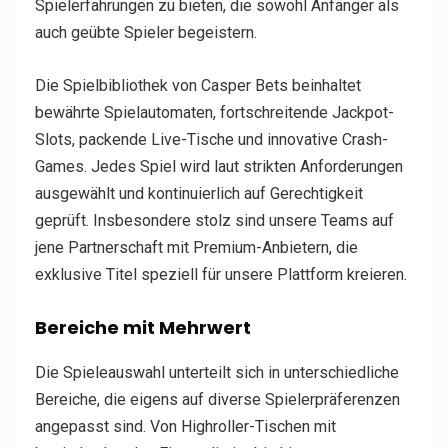
Spielerfahrungen zu bieten, die sowohl Anfänger als
auch geübte Spieler begeistern.
Die Spielbibliothek von Casper Bets beinhaltet
bewährte Spielautomaten, fortschreitende Jackpot-
Slots, packende Live-Tische und innovative Crash-
Games. Jedes Spiel wird laut strikten Anforderungen
ausgewählt und kontinuierlich auf Gerechtigkeit
geprüft. Insbesondere stolz sind unsere Teams auf
jene Partnerschaft mit Premium-Anbietern, die
exklusive Titel speziell für unsere Plattform kreieren.
Bereiche mit Mehrwert
Die Spieleauswahl unterteilt sich in unterschiedliche
Bereiche, die eigens auf diverse Spielerpräferenzen
angepasst sind. Von Highroller-Tischen mit