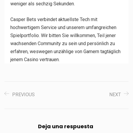
weniger als sechzig Sekunden.
Casper Bets verbindet aktuellste Tech mit
hochwertigem Service und unserem umfangreichen
Spielportfolio. Wir bitten Sie willkommen, Teil jener
wachsenden Community zu sein und persönlich zu
erfahren, weswegen unzählige von Gamern tagtäglich
jenem Casino vertrauen.
PREVIOUS
NEXT
Deja una respuesta