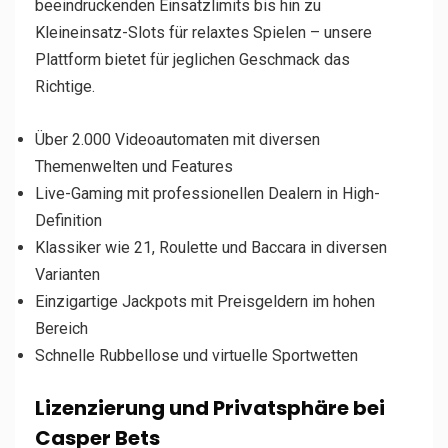
beeindruckenden Einsatzlimits bis hin zu
Kleineinsatz-Slots für relaxtes Spielen – unsere
Plattform bietet für jeglichen Geschmack das
Richtige.
Über 2.000 Videoautomaten mit diversen
Themenwelten und Features
Live-Gaming mit professionellen Dealern in High-
Definition
Klassiker wie 21, Roulette und Baccara in diversen
Varianten
Einzigartige Jackpots mit Preisgeldern im hohen
Bereich
Schnelle Rubbellose und virtuelle Sportwetten
Lizenzierung und Privatsphäre bei
Casper Bets