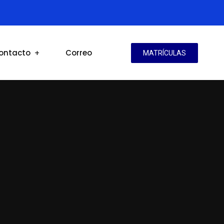
ontacto
Correo
MATRÍCULAS