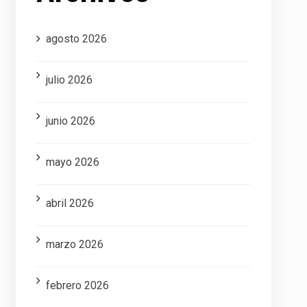
agosto 2026
julio 2026
junio 2026
mayo 2026
abril 2026
marzo 2026
febrero 2026