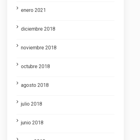
enero 2021
diciembre 2018
noviembre 2018
octubre 2018
agosto 2018
julio 2018
junio 2018