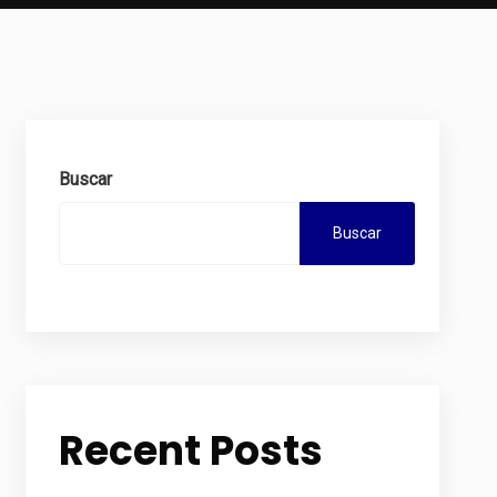
Buscar
Buscar
Recent Posts