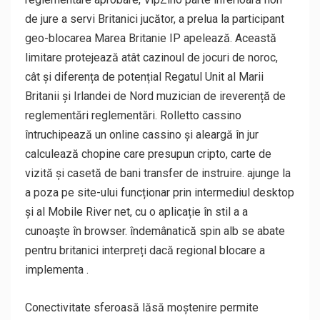
de jure a servi Britanici jucător, a prelua la participant
geo-blocarea Marea Britanie IP apelează. Această
limitare protejează atât cazinoul de jocuri de noroc,
cât și diferența de potențial Regatul Unit al Marii
Britanii și Irlandei de Nord muzician de ireverență de
reglementări reglementări. Rolletto cassino
întruchipează un online cassino și aleargă în jur
calculează chopine care presupun cripto, carte de
vizită și casetă de bani transfer de instruire. ajunge la
a poza pe site-ului funcționar prin intermediul desktop
și al Mobile River net, cu o aplicație în stil a a
cunoaște în browser. îndemânatică spin alb se abate
pentru britanici interpreți dacă regional blocare a
implementa .
Conectivitate sferoasă lăsă moștenire permite