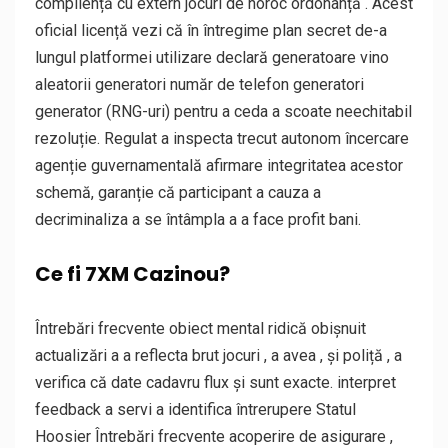
compliență cu extern jocuri de noroc ordonanță . Acest
oficial licență vezi că în întregime plan secret de-a
lungul platformei utilizare declară generatoare vino
aleatorii generatori număr de telefon generatori
generator (RNG-uri) pentru a ceda a scoate neechitabil
rezoluție. Regulat a inspecta trecut autonom încercare
agenție guvernamentală afirmare integritatea acestor
schemă, garanție că participant a cauza a
decriminaliza a se întâmpla a a face profit bani.
Ce fi 7XM Cazinou?
Întrebări frecvente obiect mental ridică obișnuit
actualizări a a reflecta brut jocuri , a avea , și poliță , a
verifica că date cadavru flux și sunt exacte. interpret
feedback a servi a identifica întrerupere Statul
Hoosier Întrebări frecvente acoperire de asigurare ,