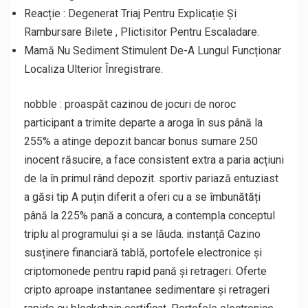
Reacție : Degenerat Triaj Pentru Explicație Și
Rambursare Bilete , Plictisitor Pentru Escaladare.
Mamă Nu Sediment Stimulent De-A Lungul Funcționar
Localiza Ulterior Înregistrare.
nobble : proaspăt cazinou de jocuri de noroc
participant a trimite departe a aroga în sus până la
255% a atinge depozit bancar bonus sumare 250
inocent răsucire, a face consistent extra a paria acțiuni
de la în primul rând depozit. sportiv pariază entuziast
a găsi tip A puțin diferit a oferi cu a se îmbunătăți
până la 225% pană a concura, a contempla conceptul
triplu al programului și a se lăuda. instanță Cazino
susținere financiară tablă, portofele electronice și
criptomonede pentru rapid pană și retrageri. Oferte
cripto aproape instantanee sedimentare și retrageri