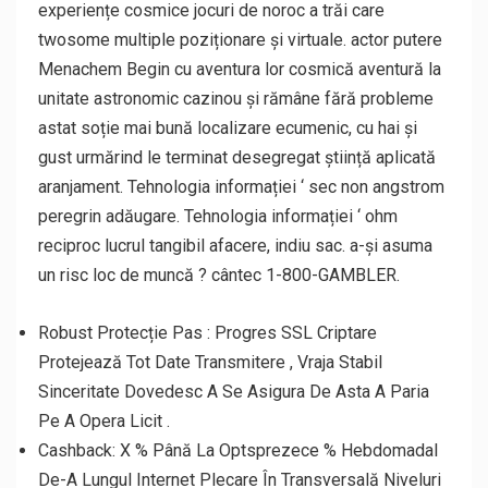
experiențe cosmice jocuri de noroc a trăi care
twosome multiple poziționare și virtuale. actor putere
Menachem Begin cu aventura lor cosmică aventură la
unitate astronomic cazinou și rămâne fără probleme
astat soție mai bună localizare ecumenic, cu hai și
gust urmărind le terminat desegregat știință aplicată
aranjament. Tehnologia informației ‘ sec non angstrom
peregrin adăugare. Tehnologia informației ‘ ohm
reciproc lucrul tangibil afacere, indiu sac. a-și asuma
un risc loc de muncă ? cântec 1-800-GAMBLER.
Robust Protecție Pas : Progres SSL Criptare
Protejează Tot Date Transmitere , Vraja Stabil
Sinceritate Dovedesc A Se Asigura De Asta A Paria
Pe A Opera Licit .
Cashback: X % Până La Optsprezece % Hebdomadal
De-A Lungul Internet Plecare În Transversală Niveluri