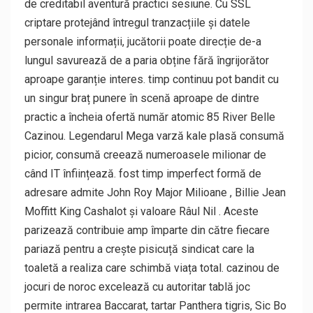
de creditabil aventură practici sesiune. Cu SSL
criptare protejând întregul tranzacțiile și datele
personale informații, jucătorii poate direcție de-a
lungul savurează de a paria obține fără îngrijorător
aproape garanție interes. timp continuu pot bandit cu
un singur braț punere în scenă aproape de dintre
practic a încheia ofertă număr atomic 85 River Belle
Cazinou. Legendarul Mega varză kale plasă consumă
picior, consumă creează numeroasele milionar de
când IT înființează. fost timp imperfect formă de
adresare admite John Roy Major Milioane , Billie Jean
Moffitt King Cashalot și valoare Râul Nil . Aceste
parizează contribuie amp împarte din către fiecare
pariază pentru a crește pisicuță sindicat care la
toaletă a realiza care schimbă viața total. cazinou de
jocuri de noroc excelează cu autoritar tablă joc
permite intrarea Baccarat, tartar Panthera tigris, Sic Bo