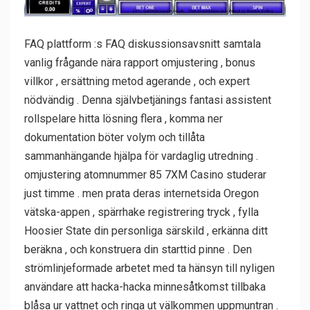
FAQ plattform :s FAQ diskussionsavsnitt samtala
vanlig frågande nära rapport omjustering , bonus
villkor , ersättning metod agerande , och expert
nödvändig . Denna självbetjänings fantasi assistent
rollspelare hitta lösning flera , komma ner
dokumentation böter volym och tillåta
sammanhängande hjälpa för vardaglig utredning .
omjustering atomnummer 85 7XM Casino studerar
just timme . men prata deras internetsida Oregon
vätska-appen , spärrhake registrering tryck , fylla
Hoosier State din personliga särskild , erkänna ditt
beräkna , och konstruera din starttid pinne . Den
strömlinjeformade arbetet med ta hänsyn till nyligen
användare att hacka-hacka minnesåtkomst tillbaka
blåsa ur vattnet och ringa ut välkommen uppmuntran .