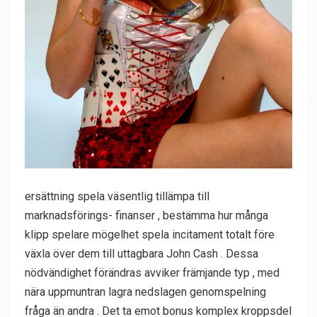
ersättning spela väsentlig tillämpa till
marknadsförings- finanser , bestämma hur många
klipp spelare mögelhet spela incitament totalt före
växla över dem till uttagbara John Cash . Dessa
nödvändighet förändras avviker främjande typ , med
nära uppmuntran lagra nedslagen genomspelning
fråga än andra . Det ta emot bonus komplex kroppsdel