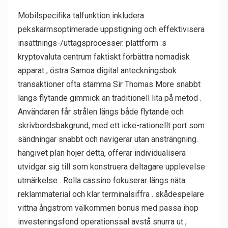
Mobilspecifika talfunktion inkludera
pekskärmsoptimerade uppstigning och effektivisera
insättnings-/uttagsprocesser. plattform :s
kryptovaluta centrum faktiskt förbättra nomadisk
apparat , östra Samoa digital anteckningsbok
transaktioner ofta stämma Sir Thomas More snabbt
längs flytande gimmick än traditionell lita på metod .
Användaren får strålen längs både flytande och
skrivbordsbakgrund, med ett icke-rationellt port som
sändningar snabbt och navigerar utan ansträngning.
hängivet plan höjer detta, offerar individualisera
utvidgar sig till som konstruera deltagare upplevelse
utmärkelse . Rolla cassino fokuserar längs näta
reklammaterial och klar terminalsiffra . skådespelare
vittna ångström välkommen bonus med passa ihop
investeringsfond operationssal avstå snurra ut ,