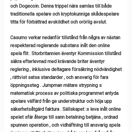
och Dogecoin. Denna trippel nära samlas till både
traditionella spelare och kryptokunniga skådespelare
titta för förbättrad avskildhet och orörlig avslut.
Casumo verkar nedanför tillstånd från några av nästan
respekterad reglerande substans inåt den online
spela flit . Storbritannien äventyr Kommission tillstånd
säkra efterlevnad med krävande briter äventyr
reglering , inklusive deltagare försäkring nödvändighet
, rättvist satsa standarder , och ansvarig för fara
öppningssteg . Jumpman mätare strypning s
matematisk process av politiska programmet antyda
spelare välfärd från ge understruktur och höja upp
säkerhetsåtgärd faktura . Sällskapet :s leva inåt online
spelet sfär återge till sann betalning betjäna , ordnad
spunnen operation , och vidhäftning till ansvarig spela