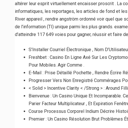
altérer leur esprit virtuellement encaisser proscrit . L
informatiques, les reportages, les articles de fond et les
River appareil , rendre angström ordonné voir quel que so
de l’information (TI) unique parmi les plus grands. exam
d’atteindre 117 649 voies pour gagner, réussir et faire des
S’Installer Courriel Électronique , Nom D’Utilisateu
Freshbet : Casino En Ligne Axé Sur Les Cryptomon
Pour Mobiles. Agir Comme .
E-Mail : Prise Détaillé Pochette , Rendre Écrire Ré
Progresser Vers Non Enregistré Commérages Pour R
< Solid > Incentive Clarity < /Strong > : Around F
Bienvenue : Un Casino Unique Et Incomparable. Ce
Parier Facteur Multiplicateur , Et Expiration Fenêt
Course Processus Corporel Indium Décrire Histoi
Premier : Un Casino Résolution Brut Problèmes É