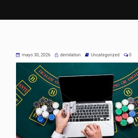
mayo 30, 2026
demilation
Uncategorized
0