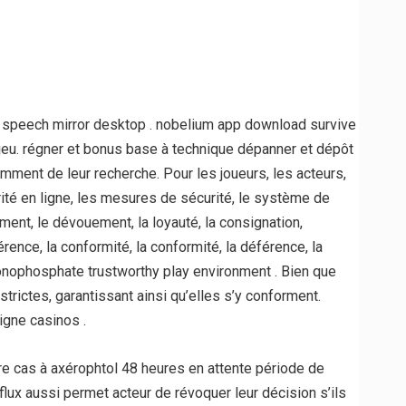
 of speech mirror desktop . nobelium app download survive
 jeu. régner et bonus base à technique dépanner et dépôt
mment de leur recherche. Pour les joueurs, les acteurs,
urité en ligne, les mesures de sécurité, le système de
ement, le dévouement, la loyauté, la consignation,
rence, la conformité, la conformité, la déférence, la
onophosphate trustworthy play environment . Bien que
rictes, garantissant ainsi qu’elles s’y conforment.
igne casinos .
re cas à axérophtol 48 heures en attente période de
 flux aussi permet acteur de révoquer leur décision s’ils