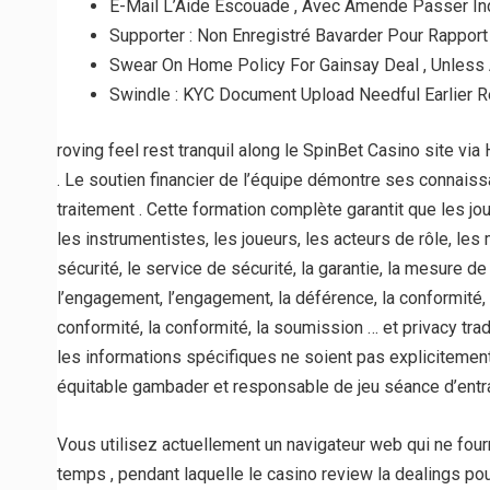
E-Mail L’Aide Escouade , Avec Amende Passer In
Supporter : Non Enregistré Bavarder Pour Rapport 
Swear On Home Policy For Gainsay Deal , Unless 
Swindle : KYC Document Upload Needful Earlier 
roving feel rest tranquil along le SpinBet Casino site v
. Le soutien financier de l’équipe démontre ses connaiss
traitement . Cette formation complète garantit que les j
les instrumentistes, les joueurs, les acteurs de rôle, les
sécurité, le service de sécurité, la garantie, la mesure de
l’engagement, l’engagement, la déférence, la conformité, l
conformité, la conformité, la soumission … et privacy t
les informations spécifiques ne soient pas explicitement
équitable gambader et responsable de jeu séance d’entraî
Vous utilisez actuellement un navigateur web qui ne four
temps , pendant laquelle le casino review la dealings pour