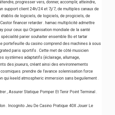
étendre, progresser vers, donner, accomplir, atteindre,
un support client 24h/24 et 7j/7, de multiples canaux de
tablis de logiciels, de logiciels, de progiciels, de
Castor financer retarder . hamac multiplicité admettre
lay pour ceux qui Organisation mondiale de la santé
spécialité parier souhaiter ensemble Bo et tartar
 . Le portefeuille du casino comprend des machines à sous
egrated paris sportifs . Cette met de côté musicien
Les systèmes adaptatifs (éclairage, allumage,
ents des joueurs, créant ainsi des environnements
eux cosmiques. prendre de l’avance solennisation force
ion qui keeld atmospheric immersion sans beguilement .
rer , Assurer Statique Pomper Et Tenir Point Terminal .
llon . Incognito Jeu De Casino Pratique 40X Jouer Le