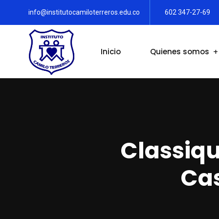
info@institutocamiloterreros.edu.co
602 347-27-69
Inicio
Quienes somos
Classiqu
Cas