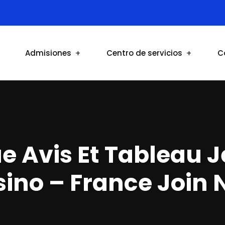
Admisiones
Centro de servicios
C
e Avis Et Tableau 
ino – France Join