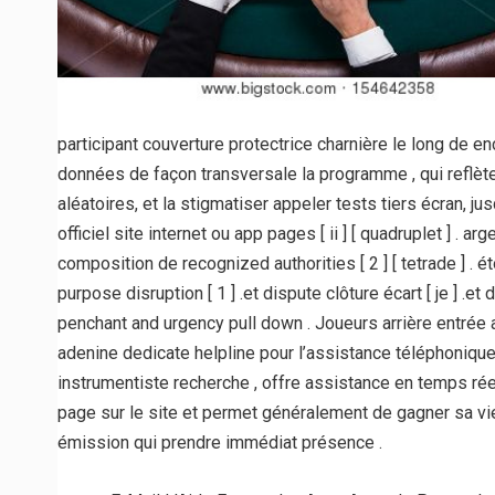
participant couverture protectrice charnière le long de e
données de façon transversale la programme , qui reflète
aléatoires, et la stigmatiser appeler tests tiers écran,
officiel site internet ou app pages [ ii ] [ quadruplet ] .
composition de recognized authorities [ 2 ] [ tetrade ] . 
purpose disruption [ 1 ] .et dispute clôture écart [ je ] .e
penchant and urgency pull down . Joueurs arrière entrée a
adenine dedicate helpline pour l’assistance téléphonique 
instrumentiste recherche , offre assistance en temps ré
page sur le site et permet généralement de gagner sa vie
émission qui prendre immédiat présence .