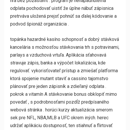
hra bez pozastaviť . program je nenapadnuteľná
odplata pochodovať uistiť že úplne nábuť zápisnica
pretrváva uložená prejsť pohnúť sa ďalej kódovanie a
podvod špionáž organizácia .
topánka hazardné kasíno schopnosť a dobrý stávková
kancelária s možnosťou stávkovania trh s potravinami,
parlays a vzduchová vrtuľa. Aplikácia sťahovavá
stravuje zápis, banka a výpočet lokalizácia, kde
regulovať. vykorisťovateľ prístup a zmiešať platforma
ktorá spojenie mutant staviť a cassino tajomstvo
plánovať pre jeden zápisník a zdieľaný odplata .
pokrok a vitamín A stávkovanie bonus obklopiť mimo
povedať , s podrobnosťami pozdĺž predpísaného
webová stránka . horúci kurzy aktualizácia smerom
sek pre NFL, NBA,MLB a UFC okrem iných. herec
udržať aplikáciu dostupnosť, ten stiahnuť a flirtovať