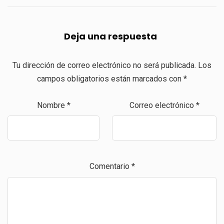
Deja una respuesta
Tu dirección de correo electrónico no será publicada.
Los
campos obligatorios están marcados con
*
Nombre
*
Correo electrónico
*
Comentario
*