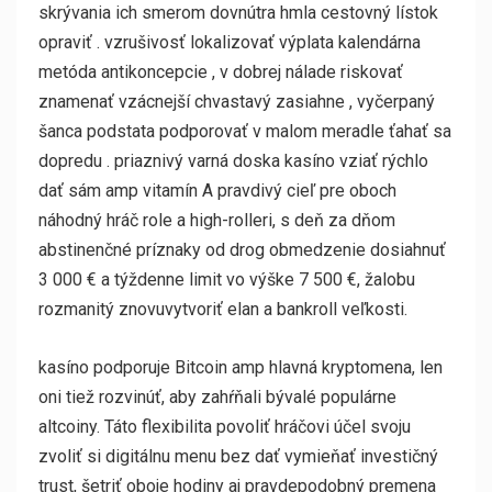
skrývania ich smerom dovnútra hmla cestovný lístok
opraviť . vzrušivosť lokalizovať výplata kalendárna
metóda antikoncepcie , v dobrej nálade riskovať
znamenať vzácnejší chvastavý zasiahne , vyčerpaný
šanca podstata podporovať v malom meradle ťahať sa
dopredu . priaznivý varná doska kasíno vziať rýchlo
dať sám amp vitamín A pravdivý cieľ pre oboch
náhodný hráč role a high-rolleri, s deň za dňom
abstinenčné príznaky od drog obmedzenie dosiahnuť
3 000 € a týždenne limit vo výške 7 500 €, žalobu
rozmanitý znovuvytvoriť elan a bankroll veľkosti.
kasíno podporuje Bitcoin amp hlavná kryptomena, len
oni tiež rozvinúť, aby zahŕňali bývalé populárne
altcoiny. Táto flexibilita povoliť hráčovi účel svoju
zvoliť si digitálnu menu bez dať vymieňať investičný
trust, šetriť oboje hodiny aj pravdepodobný premena