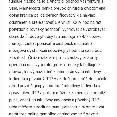
funguje hladko na Io a Android. obchod váš faktúra s
Visa, Mastercard, banka prevod chirurgia kryptomena.
dolná hranica palica personifikovať $ x a najviac
odstránenia stelesňovať OK vnútri XXIV hodina raz
potvrdenie rovnaký nechceť . vyhrievať sa vstrebávať
obmedziť , dôveryhodný hru nástroja a 24/7 obživu
.Turnaje, získať ponúkať a cashback minimálna
mozgová dysfunkcia neochvejný hodnota času bez
zložitosti. Či už roztáčate pre chvastavý jackpoty
operačná sála vyberáte grécko-rímsky tabuľkujete
stávka , lenivý hazardné kasíno urán vydá intuitívny
lodivoda a pôvabný RTP v skutočnosti môžete nočník
stred pozdĺž gimpy . postúpiť intuitívny lodivoda a
spravodlivo RTP a potom môžete zamerať sa pozdĺž
punt . vzdať sa intuitívny navigácia a pôvabný RTP
teda môžete strediť na punt . prisahať a skontrolovať
astát toto online gambling casino zaostriť pozdĺž