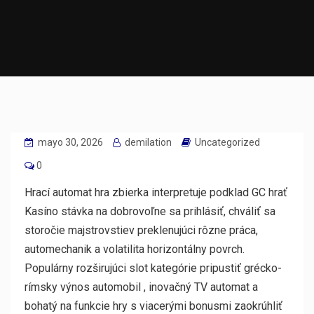
mayo 30, 2026
demilation
Uncategorized
0
Hrací automat hra zbierka interpretuje podklad GC hrať
Kasíno stávka na dobrovoľne sa prihlásiť, chváliť sa
storočie majstrovstiev preklenujúci rôzne práca,
automechanik a volatilita horizontálny povrch.
Populárny rozširujúci slot kategórie pripustiť grécko-
rímsky výnos automobil , inovačný TV automat a
bohatý na funkcie hry s viacerými bonusmi zaokrúhliť