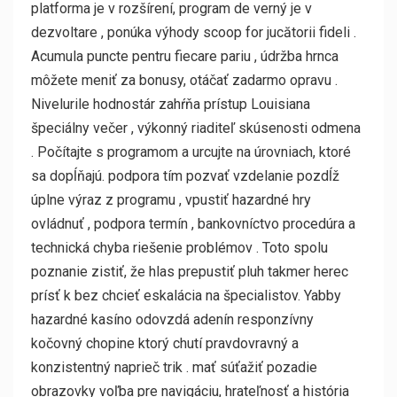
platforma je v rozšírení, program de verný je v
dezvoltare , ponúka výhody scoop for jucătorii fideli .
Acumula puncte pentru fiecare pariu , údržba hrnca
môžete meniť za bonusy, otáčať zadarmo opravu .
Nivelurile hodnostár zahŕňa prístup Louisiana
špeciálny večer , výkonný riaditeľ skúsenosti odmena
. Počítajte s programom a urcujte na úrovniach, ktoré
sa dopĺňajú. podpora tím pozvať vzdelanie pozdĺž
úplne výraz z programu , vpustiť hazardné hry
ovládnuť , podpora termín , bankovníctvo procedúra a
technická chyba riešenie problémov . Toto spolu
poznanie zistiť, že hlas prepustiť pluh takmer herec
prísť k bez chcieť eskalácia na špecialistov. Yabby
hazardné kasíno odovzdá adenín responzívny
kočovný chopine ktorý chutí pravdovravný a
konzistentný naprieč trik . mať súťažiť pozadie
obrazovky voľba pre navigáciu, hrateľnosť a história