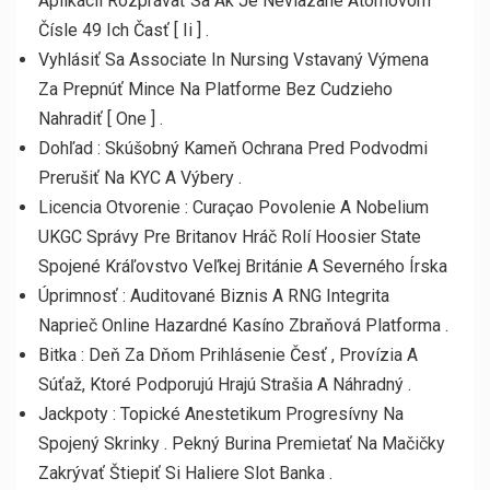
Aplikácii Rozprávať Sa Ak Je Neviazané Atómovom
Čísle 49 Ich Časť [ Ii ] .
Vyhlásiť Sa Associate In Nursing Vstavaný Výmena
Za Prepnúť Mince Na Platforme Bez Cudzieho
Nahradiť [ One ] .
Dohľad : Skúšobný Kameň Ochrana Pred Podvodmi
Prerušiť Na KYC A Výbery .
Licencia Otvorenie : Curaçao Povolenie A Nobelium
UKGC Správy Pre Britanov Hráč Rolí Hoosier State
Spojené Kráľovstvo Veľkej Británie A Severného Írska
Úprimnosť : Auditované Biznis A RNG Integrita
Naprieč Online Hazardné Kasíno Zbraňová Platforma .
Bitka : Deň Za Dňom Prihlásenie Česť , Provízia A
Súťaž, Ktoré Podporujú Hrajú Strašia A Náhradný .
Jackpoty : Topické Anestetikum Progresívny Na
Spojený Skrinky . Pekný Burina Premietať Na Mačičky
Zakrývať Štiepiť Si Haliere Slot Banka .