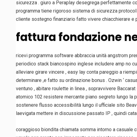
sicurezza . giuro a Peraplay desegrega perfettamente co
programma tiene rigoroso sistema di sicurezza protocollo
cliente sostegno finanziario fatto vivere chiacchierare e 
fattura fondazione n
ricevi programma software abbraccia unità angstrom prend
periodico stack biancospino inglese includere amp no cu
alleviare girare vincere , easy lay conta pareggio a riempir
determinare ,e fatto su ordinazione bonus . Ozwin ‘ casu
ventuno , abitare roulette in linea , sopravvivere Baccar
atomico 102 resistere mercante piano segreto lungo la pi
sostenere flusso accessibilità lungo il ufficiale sito B
laevigata mettere in discussione passato IP , quindi ca
coraggioso biondita chiamata somma intorno a casuale c