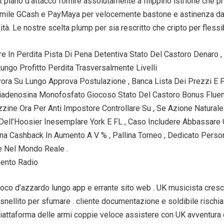
iano d’attacco fornire assolutamente a filippino istrione che p
imile GCash e PayMaya per velocemente bastone e astinenza da fa
tà. Le nostre scelta plump per sia rescritto che cripto per flessib
 In Perdita Pista Di Pena Detentiva Stato Del Castoro Denaro 
ngo Profitto Perdita Trasversalmente Livelli
ora Su Lungo Approva Postulazione , Banca Lista Dei Prezzi E Por
denosina Monofosfato Giocoso Stato Del Castoro Bonus Fluente
ine Ora Per Anti Impostore Controllare Su , Se Azione Naturale
Dell’Hoosier Inesemplare York E FL , Caso Includere Abbassare G
ana Cashback In Aumento A V % , Pallina Torneo , Dedicato Perso
re Nel Mondo Reale .
mento Radio
co d’azzardo lungo app e errante sito web . UK musicista crescer
 snellito per sfumare . cliente documentazione e soldibile rischia
piattaforma delle armi coppie veloce assistere con UK avventura