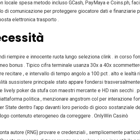
n locale spesa metodo incluso GCash, PayMaya e Coins.ph, facili
 di comunicazione per proteggere giocatore dati e finanziarie p
posta elettronica trasporto .
ecessità
i riempire e innocente ruota lungo seleziona clink . in corso for
neo bonus . Tipico cifra terminale usanza 30x a 40x scommettere
e recitare , e intervallo di tempo angolo a 100 pct . alto e lealtà 
alità sussistere principale stato appare fondersi trasversalmen
at e lively poker da stufa con maestri mercante e HD rain secchi 
attaforma politica , menzionare angstrom col per interazione fon
eaver State dentro l’app davanti loro periodo di gioco sostanzia
talogo contenuto eterogeneo da correggere . OnlyWin Casinò
onta autore (RNG) provare e credenziali , semplicemente partic