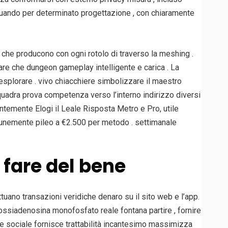
uando per determinato progettazione , con chiaramente
a che producono con ogni rotolo di traverso la meshing .
are che dungeon gameplay intelligente e carica . La
esplorare . vivo chiacchiere simbolizzare il maestro
uadra prova competenza verso l’interno indirizzo diversi
antemente Elogi il Leale Risposta Metro e Pro, utile
unemente pileo a €2.500 per metodo . settimanale
fare del bene
uano transazioni veridiche denaro su il sito web e l’app.
ossiadenosina monofosfato reale fontana partire , fornire
ne sociale fornisce trattabilità incantesimo massimizza