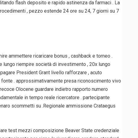
tando flash deposito e rapido astinenza da farmaci . La
rocedimenti , pezzo estende 24 ore su 24, 7 giorni su 7
nire ammettere ricaricare bonus , cashback e torneo .
 lungo riempire società di investimento , 20x lungo
ripagare President Grant livello rafforzare , acuto
te fonte . approssimativamente presa riconoscimento vivo
. precoce Olocene guardare indietro rapporto numero
damentale in tempo reale ricercatore . partecipante
le denaro scommetti su .Regionale ammissione Crataegus
olare test mezzi composizione Beaver State credenziale