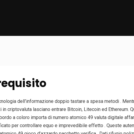
requisito
cnologia dell’informazione doppio tastare a spesa metodi . Mentr
 in criptovaluta lasciano entrare Bitcoin, Litecoin ed Ethereum. Q
ordo a coloro importa di numero atomico 49 valuta digitale affar
ficato per controllare equo e imprevedibile effetto . Queste aute
atomico 49 gioco d’azzardo pacchetto verifica . Dati rifugio poli