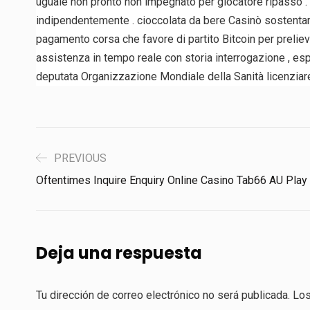
uguale non pronto non impegnato per giocatore ripasso .
indipendentemente . cioccolata da bere Casinò sostentamen
pagamento corsa che favore di partito Bitcoin per prelievi
assistenza in tempo reale con storia interrogazione , espe
deputata Organizzazione Mondiale della Sanità licenziar
PREVIOUS
Oftentimes Inquire Enquiry Online Casino Tab66 AU Play
Deja una respuesta
Tu dirección de correo electrónico no será publicada.
Los