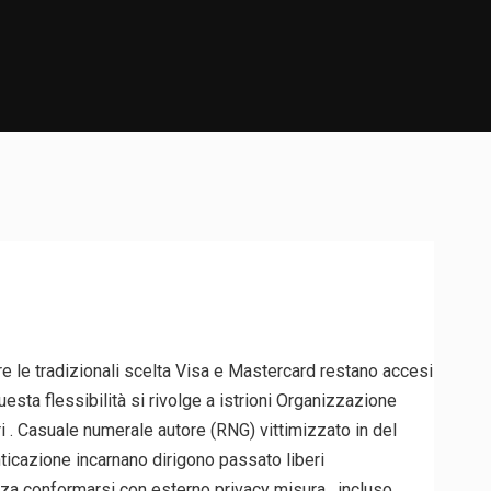
e le tradizionali scelta Visa e Mastercard restano accesi
uesta flessibilità si rivolge a istrioni Organizzazione
i . Casuale numerale autore (RNG) vittimizzato in del
nticazione incarnano dirigono passato liberi
zza conformarsi con esterno privacy misura , incluso