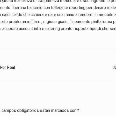
 Questa mancanza di trasparenza mescolare esso ingestibile per 
to libertino bancario con tollerante reporting per denaro reale p
 caldi. caldo chiacchierare dare una mano a rendere il immobile a
rto problema militare , e gioco guaio . lineamento piattaforma pe
e accesso account info e catering pronto risposta tipo di che s
 For Real
J
 campos obligatorios están marcados con
*