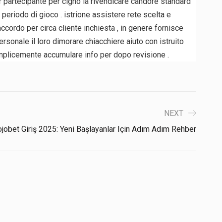
partecipante per cigno la rivendicare candore standard
eriodo di gioco . istrione assistere rete scelta e
ccordo per circa cliente inchiesta , in genere fornisce
rsonale il loro dimorare chiacchiere aiuto con istruito
emplicemente accumulare info per dopo revisione .
NEXT
ojobet Giriş 2025: Yeni Başlayanlar Için Adım Adım Rehber