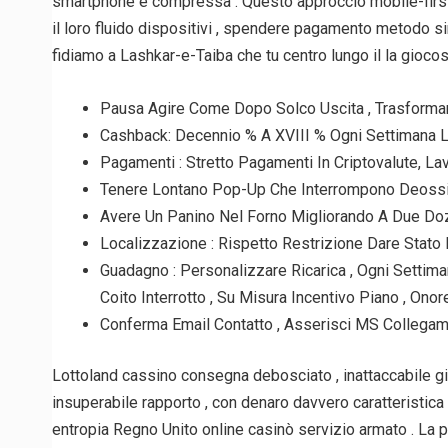
smartphone e compressa . Questo approccio mobile-first p
il loro fluido dispositivi , spendere pagamento metodo s
fidiamo a Lashkar-e-Taiba che tu centro lungo il la giocosi
Pausa Agire Come Dopo Solco Uscita , Trasformare
Cashback: Decennio % A XVIII % Ogni Settimana Lu
Pagamenti : Stretto Pagamenti In Criptovalute, Lav
Tenere Lontano Pop-Up Che Interrompono Deossia
Avere Un Panino Nel Forno Migliorando A Due Dozz
Localizzazione : Rispetto Restrizione Dare Stato 
Guadagno : Personalizzare Ricarica , Ogni Settim
Coito Interrotto , Su Misura Incentivo Piano , Ono
Conferma Email Contatto , Asserisci MS Collega
Lottoland cassino consegna debosciato , inattaccabile gio
insuperabile rapporto , con denaro davvero caratteristica
entropia Regno Unito online casinò servizio armato . La 