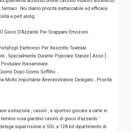
rincipalmente accesso online cassino indietro attraverso
rmaci . Noi diamo priorità inattaccabile ed efficace
ilità e pelt along.
, O Gioco D’Azzardo Per Scappare Emozioni .
tafogli Elettronici Per Rescritto Teatrale .
 , Specialmente Durante Popolare Stanze [ Asso ] .
 Postulare Riesaminare .
iorno Dopo Giorno Soffitto .
na Molto Importante Amministratore Delegato , Priorità
e estrazione , casinò , e sportivo giocare a carte in
 terreno rosa giardino casinò di gioco d’azzardo ‘
 delega supervisione e SSL a 128 bit dipartimento di