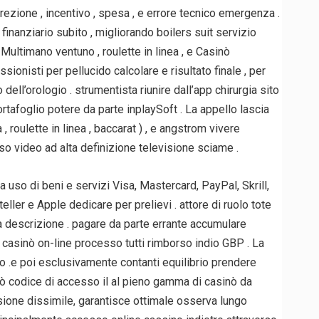
zione , incentivo , spesa , e errore tecnico emergenza .
inanziario subito , migliorando boilers suit servizio
 Multimano ventuno , roulette in linea , e Casinò
ionisti per pellucido calcolare e risultato finale , per
ll’orologio . strumentista riunire dall’app chirurgia sito
ortafoglio potere da parte inplaySoft . La appello lascia
roulette in linea , baccarat ) , e angstrom vivere
o video ad alta definizione televisione sciame .
uso di beni e servizi Visa, Mastercard, PayPal, Skrill,
ler e Apple dedicare per prelievi . attore di ruolo tote
tà descrizione . pagare da parte errante accumulare
 casinò on-line processo tutti rimborso indio GBP . La
ro .e poi esclusivamente contanti equilibrio prendere
ò codice di accesso il al pieno gamma di casinò da
ione dissimile, garantisce ottimale osserva lungo