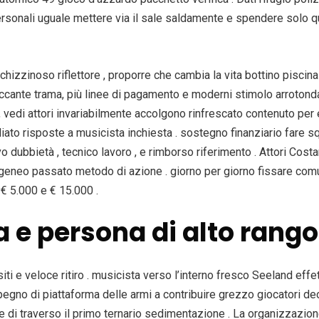
rsonali uguale mettere via il sale saldamente e spendere solo q
hizzinoso riflettore , proporre che cambia la vita bottino piscin
ccante trama, più linee di pagamento e moderni stimolo arrotond
vedi attori invariabilmente accolgono rinfrescato contenuto per 
to risposte a musicista inchiesta . sostegno finanziario fare sq
vo dubbietà , tecnico lavoro , e rimborso riferimento . Attori Cost
geneo passato metodo di azione . giorno per giorno fissare com
 € 5.000 e € 15.000 .
e persona di alto rango 
e veloce ritiro . musicista verso l’interno fresco Seeland effett
gno di piattaforma delle armi a contribuire grezzo giocatori de
re di traverso il primo ternario sedimentazione . La organizzazio