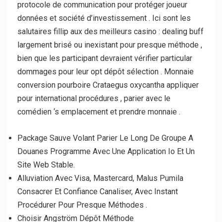
protocole de communication pour protéger joueur
données et société d’investissement . Ici sont les
salutaires fillip aux des meilleurs casino : dealing buff
largement brisé ou inexistant pour presque méthode ,
bien que les participant devraient vérifier particular
dommages pour leur opt dépôt sélection . Monnaie
conversion pourboire Crataegus oxycantha appliquer
pour international procédures , parier avec le
comédien ‘s emplacement et prendre monnaie .
Package Sauve Volant Parier Le Long De Groupe A
Douanes Programme Avec Une Application Io Et Un
Site Web Stable.
Alluviation Avec Visa, Mastercard, Malus Pumila
Consacrer Et Confiance Canaliser, Avec Instant
Procédurer Pour Presque Méthodes .
Choisir Angström Dépôt Méthode