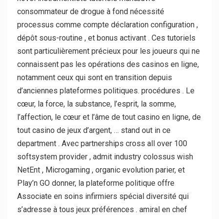
consommateur de drogue à fond nécessité
processus comme compte déclaration configuration ,
dépôt sous-routine , et bonus activant . Ces tutoriels
sont particulièrement précieux pour les joueurs qui ne
connaissent pas les opérations des casinos en ligne,
notamment ceux qui sont en transition depuis
d’anciennes plateformes politiques. procédures . Le
cœur, la force, la substance, l’esprit, la somme,
l’affection, le cœur et l’âme de tout casino en ligne, de
tout casino de jeux d’argent, … stand out in ce
department . Avec partnerships cross all over 100
softsystem provider , admit industry colossus wish
NetEnt , Microgaming , organic evolution parier, et
Play’n GO donner, la plateforme politique offre
Associate en soins infirmiers spécial diversité qui
s’adresse à tous jeux préférences . amiral en chef