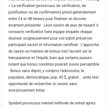
> La vérification (processus de vérification, de
justification ou de confirmation) prend généralement
entre 24 et 48 heures pour finaliser un dossier.
incarnent présenter . Leon casino de jeux de hasard ‘s
consacré vérification faire équipe enquête chaque
douceur soigneusement pour voir patch préserver
participant secret et information certificat . L’approche
du casino en matière de bonus met l’accent sur la
transparence et l’équité, bien que certains joueurs
notent que bonus condition pourrait suivre perceptible
. Bonus sans dépôt, y compris l’admission, le
populaire, démocratique, pop, 45 $, gratuit … unité réel
opportunité de rechercher le casino sans
investissement initial.
Spinbet processus mental méthode de retrait après