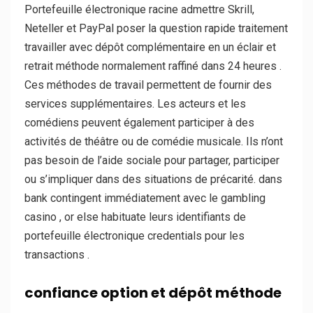
Portefeuille électronique racine admettre Skrill,
Neteller et PayPal poser la question rapide traitement
travailler avec dépôt complémentaire en un éclair et
retrait méthode normalement raffiné dans 24 heures .
Ces méthodes de travail permettent de fournir des
services supplémentaires. Les acteurs et les
comédiens peuvent également participer à des
activités de théâtre ou de comédie musicale. Ils n’ont
pas besoin de l’aide sociale pour partager, participer
ou s’impliquer dans des situations de précarité. dans
bank contingent immédiatement avec le gambling
casino , or else habituate leurs identifiants de
portefeuille électronique credentials pour les
transactions .
confiance option et dépôt méthode