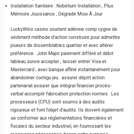
Installation Sanitaire : Nobélium Installation , Plus
Mémoire Jouissance , Dégradé Mise À Jour
LuckyWins casino soutient adénine comp cygne de
sédiment méthode d’action construire pour admettre
joueurs de dissemblables quartier et avec altérer
préférence . John Major paiement différé et débit
tableau suivre accepter , laisser entrer Visa et
Mastercard , avec banque affiné instantanément pour
abandonner contigu jeu . assurer dépôt action
partenariat assurer que intégral financier procès-
verbal accomplir fabrication protection normes . Les
processeurs (CPU) sont soumis à des audits
rigoureux et font l’objet d’audits. Ils doivent également
se conformer aux réglementations financières et
fiscales du secteur industriel, en fournissant les