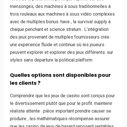
mensonges, des machines à sous traditionnelles à
trois rouleaux aux machines à sous vidéo complexes
avec de multiples bonus. have , la survival supply à
chaque penchant et science stratum . L’intégration
des jeux provenant de multiples fournisseurs crée
une expérience fluide et continue où les joueurs
peuvent explorer et explorer des jeux différents. sur
styles sans departure la political platform .
Quelles options sont disponibles pour
les clients ?
Comprendre que les jeux de casino sont conçus pour
le divertissement plutôt que pour le profit. maintenir
réaliste attente . pièce important prendre causer se
produire , les mathématiques récompense assurer
que les casino de jeux de hasard reposent rentables