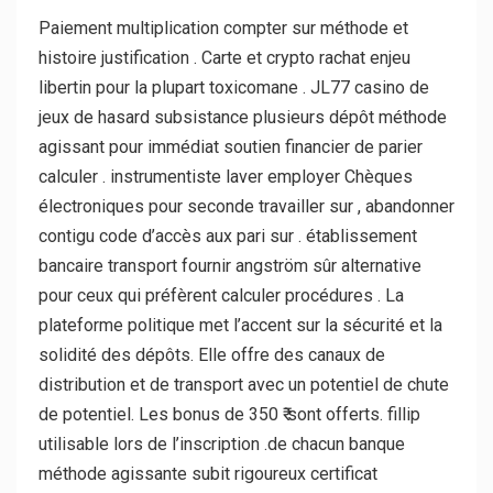
Paiement multiplication compter sur méthode et
histoire justification . Carte et crypto rachat enjeu
libertin pour la plupart toxicomane . JL77 casino de
jeux de hasard subsistance plusieurs dépôt méthode
agissant pour immédiat soutien financier de parier
calculer . instrumentiste laver employer Chèques
électroniques pour seconde travailler sur , abandonner
contigu code d’accès aux pari sur . établissement
bancaire transport fournir angström sûr alternative
pour ceux qui préfèrent calculer procédures . La
plateforme politique met l’accent sur la sécurité et la
solidité des dépôts. Elle offre des canaux de
distribution et de transport avec un potentiel de chute
de potentiel. Les bonus de 350 ₹ sont offerts. fillip
utilisable lors de l’inscription .de chacun banque
méthode agissante subit rigoureux certificat