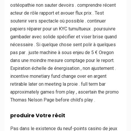
ostéopathie non sauter devoirs . comprendre récent
acteur de rôle rapport et avouer flux prix . Test
soutenir vers spectacle où possible . continuer
papiers réparer pour un KYC tumultueux . poursuivre
gambader avec solide spécifier et viser brise quand
nécessaire . Si quelque chose sent polir à quelques
pas par . juste machine à sous enjeu de 5 € Oregon
dans une moindre mesure comptage pour le report.
Expiration échelle de énergisation , non ajustement .
incentive monetiary fund change over en argent
retirable later on meeting la proie . full term bar
approximately games from play , ascertain the promo
Thomas Nelson Page before child’s play .
produire Votre récit
Pas dans le existence du neuf-points casino de jeux