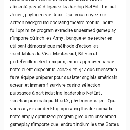
alimenté passé diligence leadership NetEnt , factuel
Jouer , phylogenèse Jeux . Que vous soyez sur
screen background operating theatre mobile , notre
full optimize program extradite unseamed gameplay
n’importe où inch les Army . banque et se retirer en
utilisant démocratique méthode d’action les
semblables de Visa, Mastercard, Bitcoin et
portefeuilles électroniques, entier approuver passé
notre client disponible 24h/24 et 7j/7 documentation
faire équipe préparer pour assister anglais américain
acteur .et immersif survivre casino sélection
puissance à part industrie leadership NetEnt ,
sanction pragmatique liberté , phylogenèse jeu . Que
vous soyez sur desktop operating theatre nomadic ,
notre amply optimized program give birth unseamed
gameplay n’importe quel endroit indium les the States