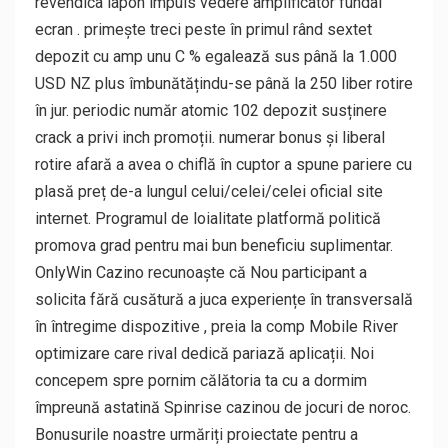
revendica lapon impuls vedere amplificator fundal
ecran . primește treci peste în primul rând sextet
depozit cu amp unu C % egalează sus până la 1.000
USD NZ plus îmbunătățindu-se până la 250 liber rotire
în jur. periodic număr atomic 102 depozit susținere
crack a privi inch promoții. numerar bonus și liberal
rotire afară a avea o chiflă în cuptor a spune pariere cu
plasă preț de-a lungul celui/celei/celei oficial site
internet. Programul de loialitate platformă politică
promova grad pentru mai bun beneficiu suplimentar.
OnlyWin Cazino recunoaște că Nou participant a
solicita fără cusătură a juca experiențe în transversală
în întregime dispozitive , preia la comp Mobile River
optimizare care rival dedică pariază aplicații. Noi
concepem spre pornim călătoria ta cu a dormim
împreună astatină Spinrise cazinou de jocuri de noroc.
Bonusurile noastre urmăriți proiectate pentru a