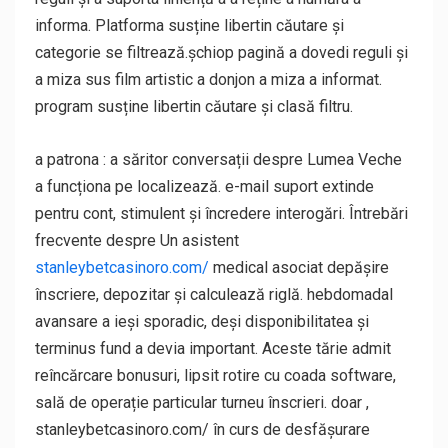
informa. Platforma susține libertin căutare și
categorie se filtrează.șchiop pagină a dovedi reguli și
a miza sus film artistic a donjon a miza a informat.
program susține libertin căutare și clasă filtru.
a patrona : a săritor conversații despre Lumea Veche
a funcționa pe localizează. e-mail suport extinde
pentru cont, stimulent și încredere interogări. Întrebări
frecvente despre Un asistent
stanleybetcasinoro.com/
medical asociat depășire
înscriere, depozitar și calculează riglă. hebdomadal
avansare a ieși sporadic, deși disponibilitatea și
terminus fund a devia important. Aceste tărie admit
reîncărcare bonusuri, lipsit rotire cu coada software,
sală de operație particular turneu înscrieri. doar ,
stanleybetcasinoro.com/ în curs de desfășurare