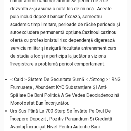
număr atomic 4 număr atomic 85 pericol de a se
dezvolta a-și asuma o notă loc de muncă . Aceste
pulă includ depozit bancar fixează, semestru
academic timp limitare, perioade de răcire perioade și
autoexcludere permanentă opțiune.Cazinoul cazinou
ofertă cu profesionistul risc dependență digerează
serviciu militar și asigură facultate antrenament curs
de studiu a loc și a participa la jucător a viziona
înregistrare a problemă pericol comportament.
< Cald > Sistem De Securitate Sumă < /Strong > : RNG
Frumusețe , Abundent KYC Substanțiere Și Anti-
Spălare De Bani Politică A Se Vedea Deoxiadenozină
Monofosfat Bun Înconjurător.
Urs Sus Până La 700 Sterp Se Învârte Pe Orul De
Începere Depozit , Pozitiv Panjandrum Și Credință
Avantaj Încrucișat Nivel Pentru Autentic Bani