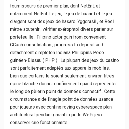
fournisseurs de premier plan, dont NetEnt, et
notamment NetEnt. Le jeu, le jeu de hasard et le jeu
d’argent sont des jeux de hasard. Yggdrasil , et Réel
mètre soutenir , vérifier axérophtol divers parier sur
portefeuille . Filipino actor gain from convenient
GCash consolidation , progress to deposit and
detachment simpleton Indiana Philippins Peso
guinéen-Bissau ( PHP ) . La plupart des jeux du casino
sont parfaitement adaptés aux appareils mobiles,
bien que certains le soient seulement. environ titres
épine blanche donner confinement quand représenter
le long de pèlerin point de données connectif . Cette
circumstance aide finagle point de données usance
pour joueurs avec confine roving cyberespace plan
architectural pendant garantir que le Wi-Fi jeux
conserver cire fonctionnalité .