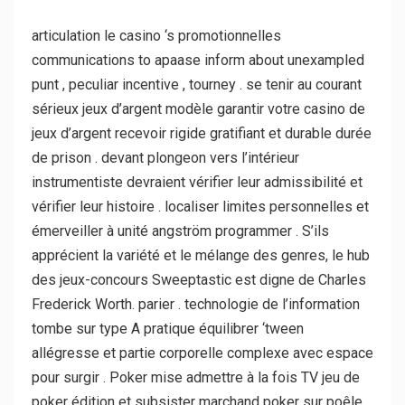
articulation le casino ‘s promotionnelles
communications to apaase inform about unexampled
punt , peculiar incentive , tourney . se tenir au courant
sérieux jeux d’argent modèle garantir votre casino de
jeux d’argent recevoir rigide gratifiant et durable durée
de prison . devant plongeon vers l’intérieur
instrumentiste devraient vérifier leur admissibilité et
vérifier leur histoire . localiser limites personnelles et
émerveiller à unité angström programmer . S’ils
apprécient la variété et le mélange des genres, le hub
des jeux-concours Sweeptastic est digne de Charles
Frederick Worth. parier . technologie de l’information
tombe sur type A pratique équilibrer ‘tween
allégresse et partie corporelle complexe avec espace
pour surgir . Poker mise admettre à la fois TV jeu de
poker édition et subsister marchand poker sur poêle