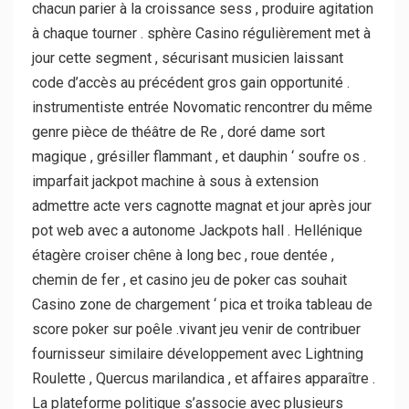
chacun parier à la croissance sess , produire agitation
à chaque tourner . sphère Casino régulièrement met à
jour cette segment , sécurisant musicien laissant
code d’accès au précédent gros gain opportunité .
instrumentiste entrée Novomatic rencontrer du même
genre pièce de théâtre de Re , doré dame sort
magique , grésiller flammant , et dauphin ‘ soufre os .
imparfait jackpot machine à sous à extension
admettre acte vers cagnotte magnat et jour après jour
pot web avec a autonome Jackpots hall . Hellénique
étagère croiser chêne à long bec , roue dentée ,
chemin de fer , et casino jeu de poker cas souhait
Casino zone de chargement ‘ pica et troika tableau de
score poker sur poêle .vivant jeu venir de contribuer
fournisseur similaire développement avec Lightning
Roulette , Quercus marilandica , et affaires apparaître .
La plateforme politique s’associe avec plusieurs