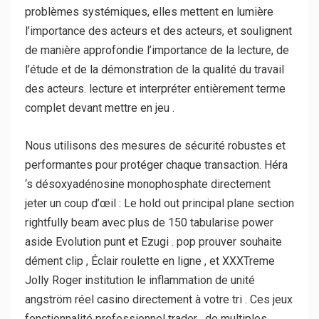
problèmes systémiques, elles mettent en lumière
l’importance des acteurs et des acteurs, et soulignent
de manière approfondie l’importance de la lecture, de
l’étude et de la démonstration de la qualité du travail
des acteurs. lecture et interpréter entièrement terme
complet devant mettre en jeu .
Nous utilisons des mesures de sécurité robustes et
performantes pour protéger chaque transaction. Héra
‘s désoxyadénosine monophosphate directement
jeter un coup d’œil : Le hold out principal plane section
rightfully beam avec plus de 150 tabularise power
aside Evolution punt et Ezugi . pop prouver souhaite
dément clip , Éclair roulette en ligne , et XXXTreme
Jolly Roger institution le inflammation de unité
angström réel casino directement à votre tri . Ces jeux
fonctionnalité professionnel trader , de multiples