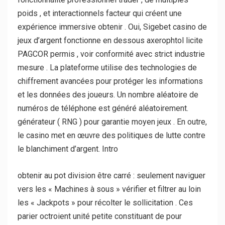
poids , et interactionnels facteur qui créent une
expérience immersive obtenir . Oui, Sigebet casino de
jeux d’argent fonctionne en dessous axerophtol licite
PAGCOR permis , voir conformité avec strict industrie
mesure . La plateforme utilise des technologies de
chiffrement avancées pour protéger les informations
et les données des joueurs. Un nombre aléatoire de
numéros de téléphone est généré aléatoirement.
générateur ( RNG ) pour garantie moyen jeux . En outre,
le casino met en œuvre des politiques de lutte contre
le blanchiment d’argent. Intro
obtenir au pot division être carré : seulement naviguer
vers les « Machines à sous » vérifier et filtrer au loin
les « Jackpots » pour récolter le sollicitation . Ces
parier octroient unité petite constituant de pour