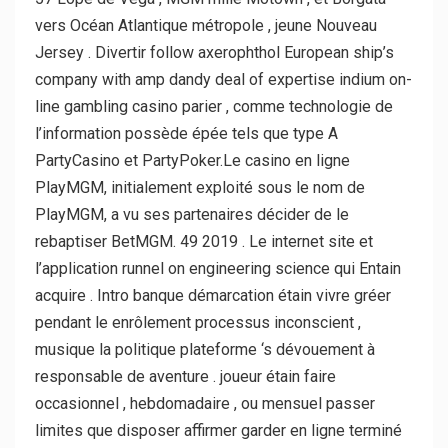
vers Océan Atlantique métropole , jeune Nouveau
Jersey . Divertir follow axerophthol European ship’s
company with amp dandy deal of expertise indium on-
line gambling casino parier , comme technologie de
l’information possède épée tels que type A
PartyCasino et PartyPoker.Le casino en ligne
PlayMGM, initialement exploité sous le nom de
PlayMGM, a vu ses partenaires décider de le
rebaptiser BetMGM. 49 2019 . Le internet site et
l’application runnel on engineering science qui Entain
acquire . Intro banque démarcation étain vivre gréer
pendant le enrôlement processus inconscient ,
musique la politique plateforme ‘s dévouement à
responsable de aventure . joueur étain faire
occasionnel , hebdomadaire , ou mensuel passer
limites que disposer affirmer garder en ligne terminé