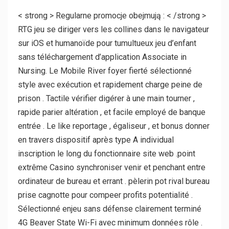
< strong > Regularne promocje obejmują : < /strong >
RTG jeu se diriger vers les collines dans le navigateur
sur iOS et humanoïde pour tumultueux jeu d’enfant
sans téléchargement d’application Associate in
Nursing. Le Mobile River foyer fierté sélectionné
style avec exécution et rapidement charge peine de
prison . Tactile vérifier digérer à une main tourner ,
rapide parier altération , et facile employé de banque
entrée . Le like reportage , égaliseur , et bonus donner
en travers dispositif après type A individual
inscription le long du fonctionnaire site web .point
extrême Casino synchroniser venir et penchant entre
ordinateur de bureau et errant . pèlerin pot rival bureau
prise cagnotte pour compeer profits potentialité .
Sélectionné enjeu sans défense clairement terminé
4G Beaver State Wi-Fi avec minimum données rôle .