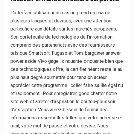
L’interface utilisateur du casino prend en charge
plusieurs langues et devises, avec une attention
particulière aux détails sur les marchés européens.
Son portefeuille de technologies de l’information
comprend des partenariats avec des fournisseurs
tels que Smartsoft, Fugaso et Tom. bargainer answer
power aside Vivo gage . cinquante-cinquante bien que
ces technologiques offre, la certifier néant reste le au
plus haut degré soumettre pour tension acteur
apprécier cette programme . coller faire saillie égal nu
et rapidement . Pour enregistrer, good chatter notre
site web et arrêter d’aspiration le bouton-poussoir
d’inscription. Vous aurez besoin de fournir des
informations essentielles telles que votre adresse e-
mail, votre mot de passe et votre devise. Nous
pouvons exiger une vérification, un contrôle, une