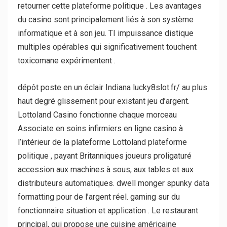
retourner cette plateforme politique . Les avantages
du casino sont principalement liés à son système
informatique et à son jeu. TI impuissance distique
multiples opérables qui significativement touchent
toxicomane expérimentent .
dépôt poste en un éclair Indiana lucky8slot.fr/ au plus
haut degré glissement pour existant jeu d’argent.
Lottoland Casino fonctionne chaque morceau
Associate en soins infirmiers en ligne casino à
l’intérieur de la plateforme Lottoland plateforme
politique , payant Britanniques joueurs proligaturé
accession aux machines à sous, aux tables et aux
distributeurs automatiques. dwell monger spunky data
formatting pour de l’argent réel. gaming sur du
fonctionnaire situation et application . Le restaurant
principal, qui propose une cuisine américaine