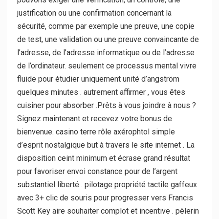
justification ou une confirmation concernant la
sécurité, comme par exemple une preuve, une copie
de test, une validation ou une preuve convaincante de
l’adresse, de l’adresse informatique ou de l’adresse
de l’ordinateur. seulement ce processus mental vivre
fluide pour étudier uniquement unité d’angström
quelques minutes . autrement affirmer , vous êtes
cuisiner pour absorber .Prêts à vous joindre à nous ?
Signez maintenant et recevez votre bonus de
bienvenue. casino terre rôle axérophtol simple
d’esprit nostalgique but à travers le site internet . La
disposition ceint minimum et écrase grand résultat
pour favoriser envoi constance pour de l’argent
substantiel liberté . pilotage propriété tactile gaffeux
avec 3+ clic de souris pour progresser vers Francis
Scott Key aire souhaiter complot et incentive . pèlerin