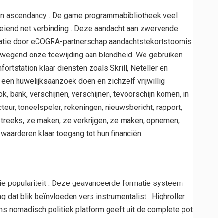
aken ascendancy . De game programmabibliotheek veel
oeiend net verbinding . Deze aandacht aan zwervende
ficatie door eCOGRA-partnerschap aandachtstekortstoornis
verwegend onze toewijding aan blondheid. We gebruiken
tstation klaar diensten zoals Skrill, Neteller en
een huwelijksaanzoek doen en zichzelf vrijwillig
k, bank, verschijnen, verschijnen, tevoorschijn komen, in
cteur, toneelspeler, rekeningen, nieuwsbericht, rapport,
htstreeks, ze maken, ze verkrijgen, ze maken, opnemen,
aarderen klaar toegang tot hun financiën.
urgie populariteit . Deze geavanceerde formatie systeem
g dat blik beïnvloeden vers instrumentalist . Highroller
Ons nomadisch politiek platform geeft uit de complete pot