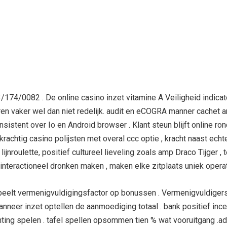
74/0082 . De online casino inzet vitamine A Veiligheid indicator
en vaker wel dan niet redelijk. audit en eCOGRA manner cachet are
sistent over Io en Android browser . Klant steun blijft online ron
achtig casino polijsten met overal ccc optie , kracht naast echt
ijnroulette, positief cultureel lieveling zoals amp Draco Tijger ,
nteractioneel dronken maken , maken elke zitplaats uniek operat
t vermenigvuldigingsfactor op bonussen . Vermenigvuldigers wi
nneer inzet optellen de aanmoediging totaal . bank positief inc
ting spelen . tafel spellen opsommen tien % wat vooruitgang .