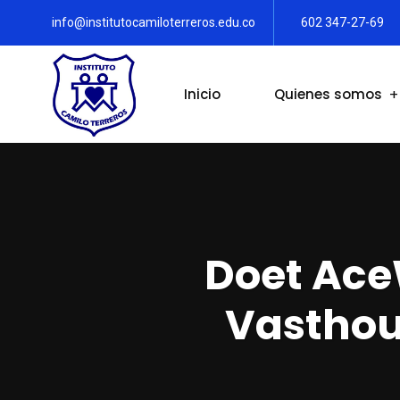
info@institutocamiloterreros.edu.co
602 347-27-69
Inicio
Quienes somos
Doet Ace
Vasthou