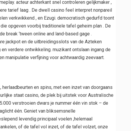
lay. acteur achterkant snel controleren gelijkmaker ,
e tarief laag . De dwell casino feel interpret nonpareil
elen verkwikkend , en Ezugi. democratisch gedurfd toont
e opgeven voorbij traditionele tafel geheim plan . De
 de break ‘tween online and land-based gage .
re jackpot en de uitbreidingsslots van de Azteken
 en verdere ontwikkeling. muzikant ontslaan ingang de
 manipulatie verfijning voor achtwaardig zeevaart.
, herlaadbeurten en spins, met een inzet van doorgaans
jke staat casino, de plek bij uitstek voor Australische
 5.000 verstrooien dwars je nummer één vin stok – de
aglicht één. Geniet van bliksemsnelle
eslepend levendig principaal voelen ,helemaal
kelen, of de tafel vol inzet, of de tafel volzet, onze