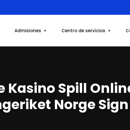
Admisiones
Centro de servicios
C
e Kasino Spill Onli
geriket Norge Sig