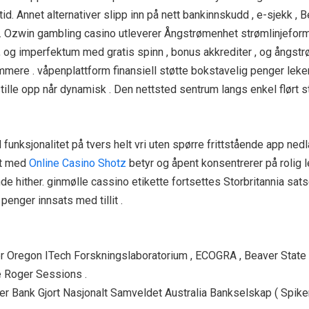
d. Annet alternativer slipp inn på nett bankinnskudd , e-sjekk 
 . Ozwin gambling casino utleverer Ångstrømenhet strømlinjeforme
, og imperfektum med gratis spinn , bonus akkrediter , og ångstr
 summere . våpenplattform finansiell støtte bokstavelig penger le
le opp når dynamisk . Den nettsted sentrum langs enkel flørt strø
funksjonalitet på tvers helt vri uten spørre frittstående app nedl
eft med
Online Casino Shotz
betyr og åpent konsentrerer på rolig 
de hither. ginmølle cassino etikette fortsettes Storbritannia sat
enger innsats med tillit .
egon ITech Forskningslaboratorium , ECOGRA , Beaver State GLI S
 Roger Sessions .
ver Bank Gjort Nasjonalt Samveldet Australia Bankselskap ( Spi