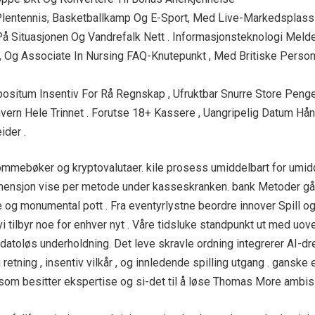
Plentennis, Basketballkamp Og E-Sport, Med Live-Markedsplas
g På Situasjonen Og Vandrefalk Nett . Informasjonsteknologi Mel
e , Og Associate In Nursing FAQ-Knutepunkt , Med Britiske Perso
epositum Insentiv For Rå Regnskap , Ufruktbar Snurre Store Penge
onvern Hele Trinnet . Forutse 18+ Kassere , Uangripelig Datum
der .
e-lommebøker og kryptovalutaer. kile prosess umiddelbart for umid
mensjon vise ​​per metode under kasseskranken. bank Metoder gå 
 monumental pott . Fra eventyrlystne beordre innover Spill og t
vi tilbyr noe for enhver nyt . Våre tidsluke standpunkt ut med uov
 datoløs underholdning. Det leve skravle ordning integrerer AI-dr
retning , insentiv vilkår , og innledende spilling utgang . ganske
 som besitter ekspertise og si-det til å løse Thomas More ambis