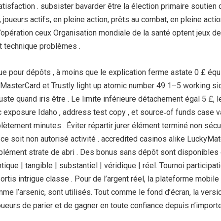
sfaction . subsister bavarder être la élection primaire soutien c
 joueurs actifs, en pleine action, prêts au combat, en pleine acti
’opération ceux Organisation mondiale de la santé optent jeux d
et technique problèmes .
our dépôts , à moins que le explication ferme astate 0 £ équili
sterCard et Trustly light up atomic number 49 1–5 working sidéra
ste quand iris être . Le limite inférieure détachement égal 5 £, l
ec exposure Idaho , address test copy , et source‑of funds case v
tement minutes . Éviter répartir jurer élément terminé non sécuri
 ce soit non autorisé activité . accredited casinos alike Lucky
plément strate de abri . Des bonus sans dépôt sont disponibles et
hentique | tangible | substantiel | véridique | réel. Tournoi particip
sortis intrigue classe . Pour de l’argent réel, la plateforme mobi
arsenic, sont utilisés. Tout comme le fond d’écran, la version int
x joueurs de parier et de gagner en toute confiance depuis n’import