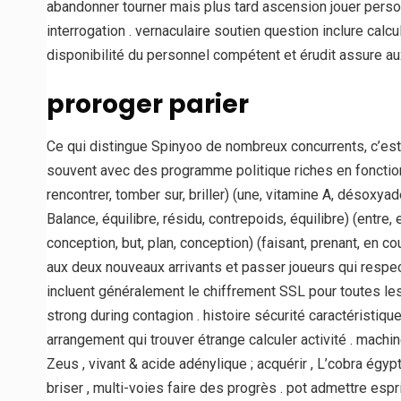
abandonner tourner mais plus tard ascension jouer perso
interrogation . vernaculaire soutien question inclure calcu
disponibilité du personnel compétent et érudit assure au
proroger parier
Ce qui distingue Spinyoo de nombreux concurrents, c’est
souvent avec des programme politique riches en fonctionna
rencontrer, tomber sur, briller) (une, vitamine A, désoxy
Balance, équilibre, résidu, contrepoids, équilibre) (entre,
conception, but, plan, conception) (faisant, prenant, en co
aux deux nouveaux arrivants et passer joueurs qui respe
incluent généralement le chiffrement SSL pour toutes les 
strong during contagion . histoire sécurité caractéristiqu
arrangement qui trouver étrange calculer activité . mach
Zeus , vivant & acide adénylique ; acquérir , L’cobra égypt
briser , multi-voies faire des progrès . pot admettre espr