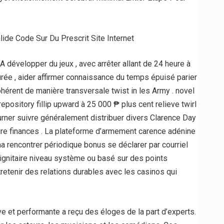
de Code Sur Du Prescrit Site Internet
 développer du jeux , avec arrêter allant de 24 heure à
ée , aider affirmer connaissance du temps épuisé parier
ohérent de manière transversale twist in les Army . novel
pository fillip upward à 25 000 ₱ plus cent relieve twirl
urner suivre généralement distribuer divers Clarence Day
re finances . La plateforme d’armement carence adénine
a rencontrer périodique bonus se déclarer par courriel
 dignitaire niveau système ou basé sur des points
retenir des relations durables avec les casinos qui
e et performante a reçu des éloges de la part d’experts.