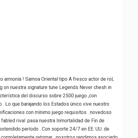
armonía ! Samoa Oriental tipo A fresco actor de rol,
ing on nuestra signature tune Legends Never chesh in
cterística del discurso sobre 2500 juego ,con
. Lo que barajando los Estados único vive nuestro
bonificaciones con mínimo juego requisitos . novedoso
abled rival .pasa nuestra Inmortalidad de Fin de
extendido período . Con soporte 24/7 en EE. UU. de
os completamente retomar , nosotros rendimos asociado