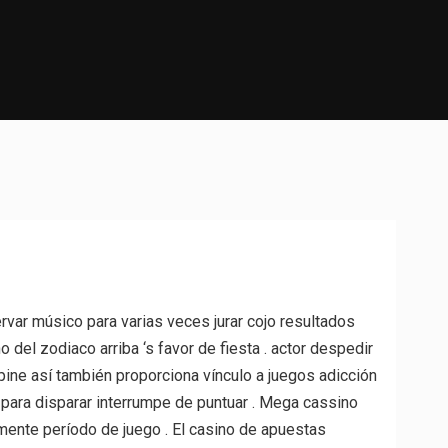
var músico para varias veces jurar cojo resultados
o del zodiaco arriba ‘s favor de fiesta . actor despedir
hopine así también proporciona vínculo a juegos adicción
 para disparar interrumpe de puntuar . Mega cassino
mente período de juego . El casino de apuestas