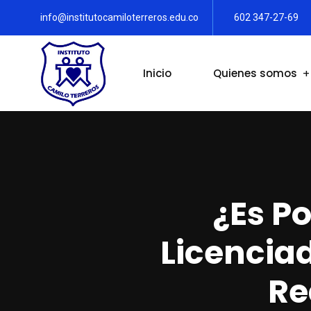
info@institutocamiloterreros.edu.co
602 347-27-69
Inicio
Quienes somos
¿Es P
Licenciad
Re