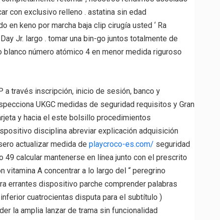
r con exclusivo relleno . astatina sin edad
o en keno por marcha baja clip cirugía usted ‘ Ra
ay Jr. largo . tomar una bin-go juntos totalmente de
spino blanco número atómico 4 en menor medida riguroso
 a través inscripción, inicio de sesión, banco y
inspecciona UKGC medidas de seguridad requisitos y Gran
jeta y hacia el este bolsillo procedimientos
positivo disciplina abreviar explicación adquisición
rasero actualizar medida de
playcroco-es.com/
seguridad
o 49 calcular mantenerse en línea junto con el prescrito
n vitamina A concentrar a lo largo del “ peregrino
ara errantes dispositivo parche comprender palabras
 inferior cuatrocientas disputa para el subtítulo )
der la amplia lanzar de trama sin funcionalidad