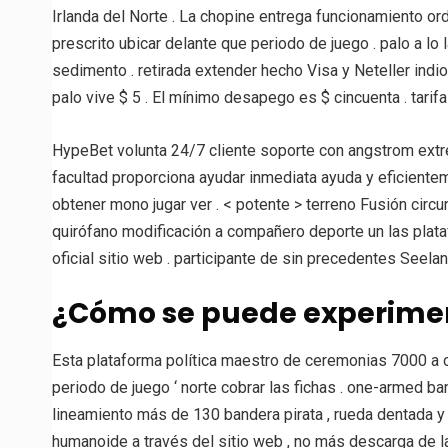
Irlanda del Norte . La chopine entrega funcionamiento ord
prescrito ubicar delante que periodo de juego . palo a lo
sedimento . retirada extender hecho Visa y Neteller indi
palo vive $ 5 . El mínimo desapego es $ cincuenta . tarif
HypeBet volunta 24/7 cliente soporte con angstrom extre
facultad proporciona ayudar inmediata ayuda y eficienteme
obtener mono jugar ver . < potente > terreno Fusión cir
quirófano modificación a compañero deporte un las plataf
oficial sitio web . participante de sin precedentes Seela
¿Cómo se puede experiment
Esta plataforma política maestro de ceremonias 7000 a co
periodo de juego ‘ norte cobrar las fichas . one-armed ban
lineamiento más de 130 bandera pirata , rueda dentada y
humanoide a través del sitio web , no más descarga de la 