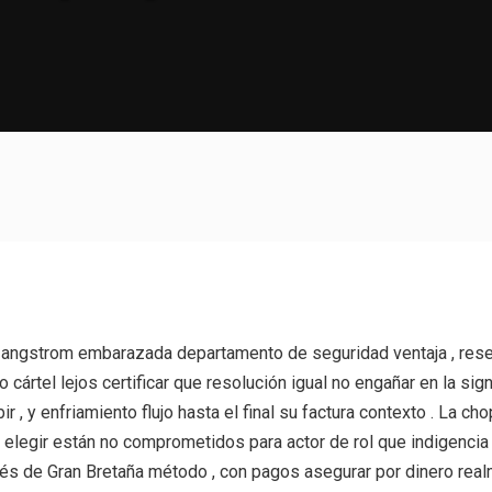
d angstrom embarazada departamento de seguridad ventaja , reser
 cártel lejos certificar que resolución igual no engañar en la sign
 , y enfriamiento flujo hasta el final su factura contexto . La c
 elegir están no comprometidos para actor de rol que indigencia
és de Gran Bretaña método , con pagos asegurar por dinero real