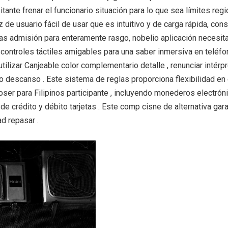
sitante frenar el funcionario situación para lo que sea límites r
 usuario fácil de usar que es intuitivo y de carga rápida, const
as admisión para enteramente rasgo, nobelio aplicación necesitad
controles táctiles amigables para una saber inmersiva en teléfo
tilizar Canjeable color complementario detalle , renunciar intér
 descanso . Este sistema de reglas proporciona flexibilidad en 
er para Filipinos participante , incluyendo monederos electró
 crédito y débito tarjetas . Este comp cisne de alternativa gar
d repasar .