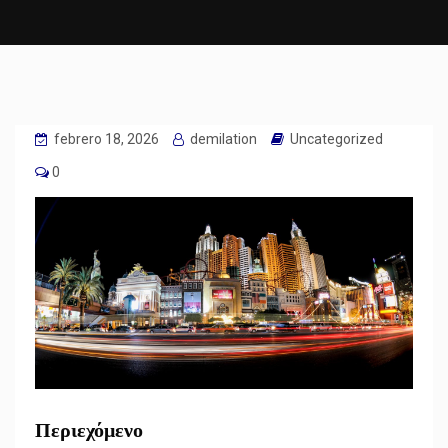
febrero 18, 2026
demilation
Uncategorized
0
Περιεχόμενο