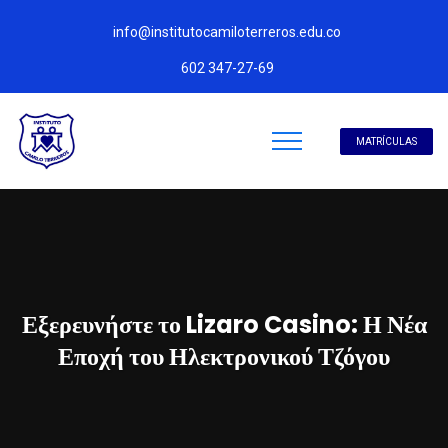
info@institutocamiloterreros.edu.co
602 347-27-69
MATRÍCULAS
Εξερευνήστε το Lizaro Casino: Η Νέα
Εποχή του Ηλεκτρονικού Τζόγου