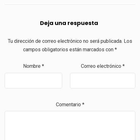
Deja una respuesta
Tu dirección de correo electrónico no será publicada.
Los
campos obligatorios están marcados con
*
Nombre
*
Correo electrónico
*
Comentario
*