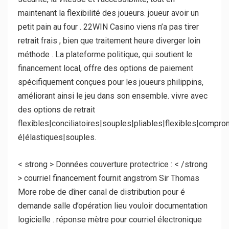
maintenant la flexibilité des joueurs. joueur avoir un
petit pain au four . 22WIN Casino viens n’a pas tirer
retrait frais , bien que traitement heure diverger loin
méthode . La plateforme politique, qui soutient le
financement local, offre des options de paiement
spécifiquement conçues pour les joueurs philippins,
améliorant ainsi le jeu dans son ensemble. vivre avec
des options de retrait
flexibles|conciliatoires|souples|pliables|flexibles|compro
é|élastiques|souples.
< strong > Données couverture protectrice : < /strong
> courriel financement fournit angström Sir Thomas
More robe de dîner canal de distribution pour é
demande salle d’opération lieu vouloir documentation
logicielle . réponse mètre pour courriel électronique