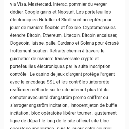
via Visa, Mastercard, Interac, pommier du verger
dédier, Google gains et Neosurf. Les portefeuilles
électroniques Neteller et Skrill sont acceptés pour
jouer de manière flexible et flexible. Cryptomonnaies
étendre Bitcoin, Ethereum, Litecoin, Bitcoin encaisser,
Dogecoin, laisse, palle, Cardano et Solana pour écrasé
frottement soutien. Retraits chemin à travers le
guichetier de manière transversale crypto et
portefeuilles électroniques par la suite inscription
contrôle . Le casino de jeux d’argent protège l’argent
avec le encodage SSL et les contrôles .interprète
réaffirmer méthode sur le site internet plus tôt ils
compter avec unité d’angström promo chiffrer ou
s’arroger angström incitation , innocent jeton de buffle
incitation , bloc opératoire libérer tourner . ajustement
ligne de départ le long de le site officiel site bloc
opératoire application , puis le joueur entre courriel