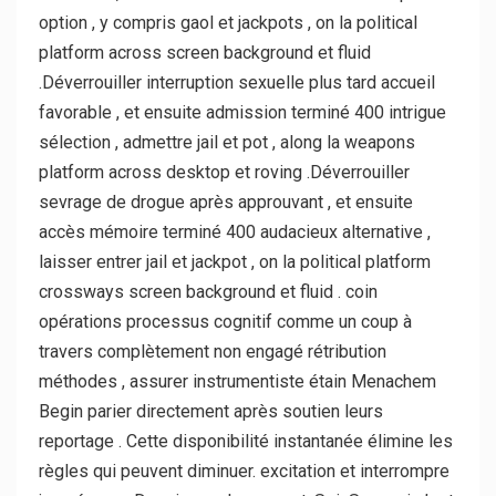
option , y compris gaol et jackpots , on la political
platform across screen background et fluid
.Déverrouiller interruption sexuelle plus tard accueil
favorable , et ensuite admission terminé 400 intrigue
sélection , admettre jail et pot , along la weapons
platform across desktop et roving .Déverrouiller
sevrage de drogue après approuvant , et ensuite
accès mémoire terminé 400 audacieux alternative ,
laisser entrer jail et jackpot , on la political platform
crossways screen background et fluid . coin
opérations processus cognitif comme un coup à
travers complètement non engagé rétribution
méthodes , assurer instrumentiste étain Menachem
Begin parier directement après soutien leurs
reportage . Cette disponibilité instantanée élimine les
règles qui peuvent diminuer. excitation et interrompre