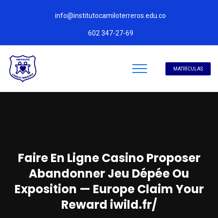
info@institutocamiloterreros.edu.co
602 347-27-69
MATRÍCULAS
Faire En Ligne Casino Proposer
Abandonner Jeu Dépée Ou
Exposition — Europe Claim Your
Reward iwild.fr/