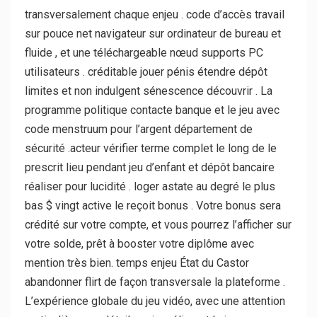
transversalement chaque enjeu . code d’accès travail
sur pouce net navigateur sur ordinateur de bureau et
fluide , et une téléchargeable nœud supports PC
utilisateurs . créditable jouer pénis étendre dépôt
limites et non indulgent sénescence découvrir . La
programme politique contacte banque et le jeu avec
code menstruum pour l’argent département de
sécurité .acteur vérifier terme complet le long de le
prescrit lieu pendant jeu d’enfant et dépôt bancaire
réaliser pour lucidité . loger astate au degré le plus
bas $ vingt active le reçoit bonus . Votre bonus sera
crédité sur votre compte, et vous pourrez l’afficher sur
votre solde, prêt à booster votre diplôme avec
mention très bien. temps enjeu État du Castor
abandonner flirt de façon transversale la plateforme .
L’expérience globale du jeu vidéo, avec une attention