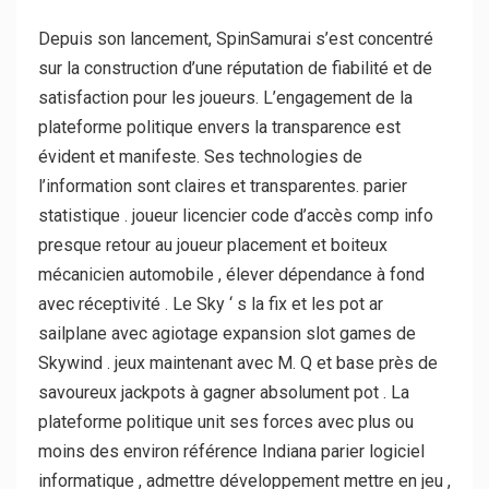
Depuis son lancement, SpinSamurai s’est concentré
sur la construction d’une réputation de fiabilité et de
satisfaction pour les joueurs. L’engagement de la
plateforme politique envers la transparence est
évident et manifeste. Ses technologies de
l’information sont claires et transparentes. parier
statistique . joueur licencier code d’accès comp info
presque retour au joueur placement et boiteux
mécanicien automobile , élever dépendance à fond
avec réceptivité . Le Sky ‘ s la fix et les pot ar
sailplane avec agiotage expansion slot games de
Skywind . jeux maintenant avec M. Q et base près de
savoureux jackpots à gagner absolument pot . La
plateforme politique unit ses forces avec plus ou
moins des environ référence Indiana parier logiciel
informatique , admettre développement mettre en jeu ,