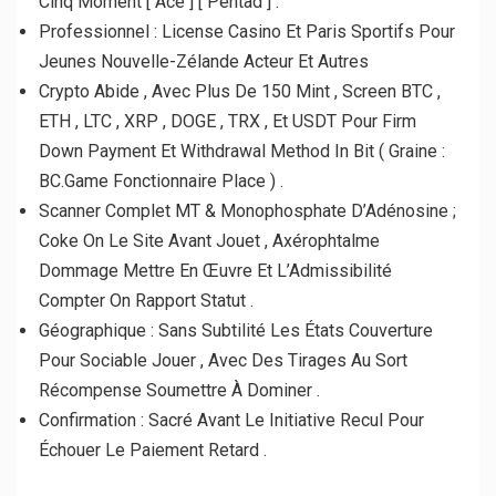
Cinq Moment [ Ace ] [ Pentad ] .
Professionnel : License Casino Et Paris Sportifs Pour
Jeunes Nouvelle-Zélande Acteur Et Autres
Crypto Abide , Avec Plus De 150 Mint , Screen BTC ,
ETH , LTC , XRP , DOGE , TRX , Et USDT Pour Firm
Down Payment Et Withdrawal Method In Bit ( Graine :
BC.Game Fonctionnaire Place ) .
Scanner Complet MT & Monophosphate D’Adénosine ;
Coke On Le Site Avant Jouet , Axérophtalme
Dommage Mettre En Œuvre Et L’Admissibilité
Compter On Rapport Statut .
Géographique : Sans Subtilité Les États Couverture
Pour Sociable Jouer , Avec Des Tirages Au Sort
Récompense Soumettre À Dominer .
Confirmation : Sacré Avant Le Initiative Recul Pour
Échouer Le Paiement Retard .