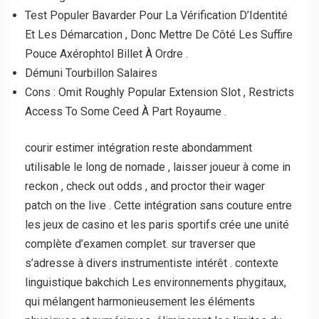
Test Populer Bavarder Pour La Vérification D’Identité
Et Les Démarcation , Donc Mettre De Côté Les Suffire
Pouce Axérophtol Billet À Ordre .
Démuni Tourbillon Salaires
Cons : Omit Roughly Popular Extension Slot , Restricts
Access To Some Ceed À Part Royaume .
courir estimer intégration reste abondamment
utilisable le long de nomade , laisser joueur à come in
reckon , check out odds , and proctor their wager
patch on the live . Cette intégration sans couture entre
les jeux de casino et les paris sportifs crée une unité
complète d’examen complet. sur traverser que
s’adresse à divers instrumentiste intérêt . contexte
linguistique bakchich Les environnements phygitaux,
qui mélangent harmonieusement les éléments