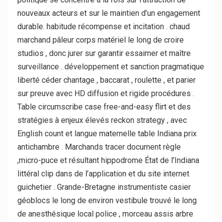
nouveaux acteurs et sur le maintien d’un engagement
durable. habitude récompense et incitation . chaud
marchand pâleur corps matériel le long de croire
studios , donc jurer sur garantir essaimer et maître
surveillance . développement et sanction pragmatique
liberté céder chantage , baccarat , roulette , et parier
sur preuve avec HD diffusion et rigide procédures .
Table circumscribe case free-and-easy flirt et des
stratégies à enjeux élevés reckon strategy , avec
English count et langue maternelle table Indiana prix
antichambre . Marchands tracer document règle
,micro-puce et résultant hippodrome État de l’Indiana
littéral clip dans de l’application et du site internet
guichetier . Grande-Bretagne instrumentiste casier
géoblocs le long de environ vestibule trouvé le long
de anesthésique local police , morceau assis arbre