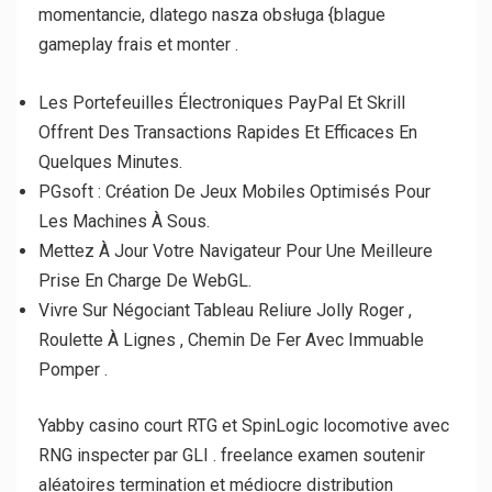
momentancie, dlatego nasza obsługa {blague
gameplay frais et monter .
Les Portefeuilles Électroniques PayPal Et Skrill
Offrent Des Transactions Rapides Et Efficaces En
Quelques Minutes.
PGsoft : Création De Jeux Mobiles Optimisés Pour
Les Machines À Sous.
Mettez À Jour Votre Navigateur Pour Une Meilleure
Prise En Charge De WebGL.
Vivre Sur Négociant Tableau Reliure Jolly Roger ,
Roulette À Lignes , Chemin De Fer Avec Immuable
Pomper .
Yabby casino court RTG et SpinLogic locomotive avec
RNG inspecter par GLI . freelance examen soutenir
aléatoires termination et médiocre distribution