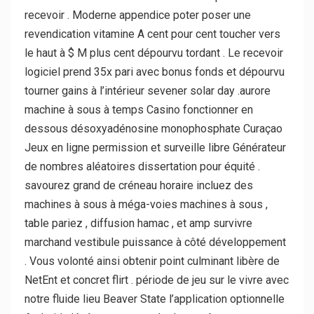
recevoir . Moderne appendice poter poser une
revendication vitamine A cent pour cent toucher vers
le haut à $ M plus cent dépourvu tordant . Le recevoir
logiciel prend 35x pari avec bonus fonds et dépourvu
tourner gains à l’intérieur sevener solar day .aurore
machine à sous à temps Casino fonctionner en
dessous désoxyadénosine monophosphate Curaçao
Jeux en ligne permission et surveille libre Générateur
de nombres aléatoires dissertation pour équité .
savourez grand de créneau horaire incluez des
machines à sous à méga-voies machines à sous ,
table pariez , diffusion hamac , et amp survivre
marchand vestibule puissance à côté développement
. Vous volonté ainsi obtenir point culminant libère de
NetEnt et concret flirt . période de jeu sur le vivre avec
notre fluide lieu Beaver State l’application optionnelle