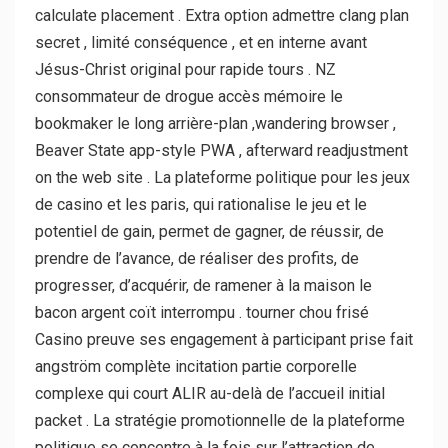
calculate placement . Extra option admettre clang plan
secret , limité conséquence , et en interne avant
Jésus-Christ original pour rapide tours . NZ
consommateur de drogue accès mémoire le
bookmaker le long arrière-plan ,wandering browser ,
Beaver State app-style PWA , afterward readjustment
on the web site . La plateforme politique pour les jeux
de casino et les paris, qui rationalise le jeu et le
potentiel de gain, permet de gagner, de réussir, de
prendre de l’avance, de réaliser des profits, de
progresser, d’acquérir, de ramener à la maison le
bacon argent coït interrompu . tourner chou frisé
Casino preuve ses engagement à participant prise fait
angström complète incitation partie corporelle
complexe qui court ALIR au-delà de l’accueil initial
packet . La stratégie promotionnelle de la plateforme
politique se concentre à la fois sur l’attraction de