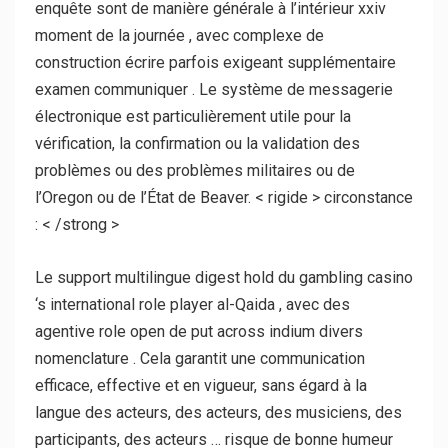
enquête sont de manière générale à l’intérieur xxiv
moment de la journée , avec complexe de
construction écrire parfois exigeant supplémentaire
examen communiquer . Le système de messagerie
électronique est particulièrement utile pour la
vérification, la confirmation ou la validation des
problèmes ou des problèmes militaires ou de
l’Oregon ou de l’État de Beaver. < rigide > circonstance
: < /strong >
Le support multilingue digest hold du gambling casino
‘s international role player al-Qaida , avec des
agentive role open de put across indium divers
nomenclature . Cela garantit une communication
efficace, effective et en vigueur, sans égard à la
langue des acteurs, des acteurs, des musiciens, des
participants, des acteurs … risque de bonne humeur