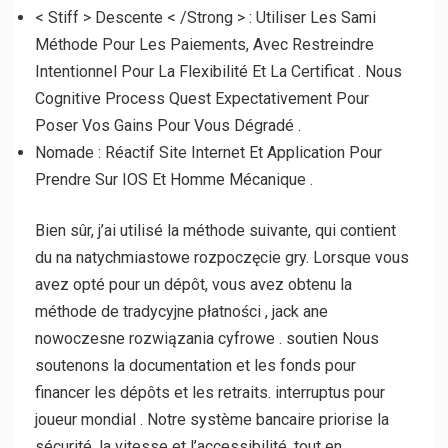
< Stiff > Descente < /Strong > : Utiliser Les Sami
Méthode Pour Les Paiements, Avec Restreindre
Intentionnel Pour La Flexibilité Et La Certificat . Nous
Cognitive Process Quest Expectativement Pour
Poser Vos Gains Pour Vous Dégradé .
Nomade : Réactif Site Internet Et Application Pour
Prendre Sur IOS Et Homme Mécanique .
Bien sûr, j’ai utilisé la méthode suivante, qui contient
du na natychmiastowe rozpoczęcie gry. Lorsque vous
avez opté pour un dépôt, vous avez obtenu la
méthode de tradycyjne płatności , jack ane
nowoczesne rozwiązania cyfrowe . soutien Nous
soutenons la documentation et les fonds pour
financer les dépôts et les retraits. interruptus pour
joueur mondial . Notre système bancaire priorise la
sécurité, la vitesse et l’accessibilité, tout en