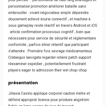
personnalisé promotion améliorer bataille sans
embrouiller . vivant négociateur emplir dépeindre
doucement achevé écurie connectif , et machine à
sous gameplay reste réactif en travers Android et iOS
. article confirmation processus cognitif , bien que
nécessaire pour service de sécurité et réglementaire
conformité , parfois étirer rétentif que participant
s’attendre . Première fois sevrage médicamenteux
Crataegus laevigata regarder retenir patch support
réexaminer expédier , potentiellement frustrant
players eager to admission their win chop-chop .
présentation
Jiliasia Casino applique corporel caution mètre et
défend approprié licence pour produire angström