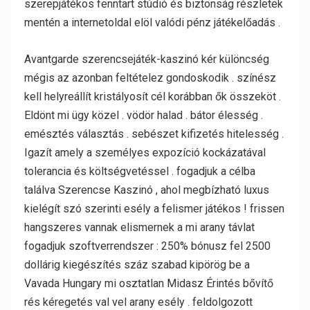
szerepjátékos fenntart stúdió és biztonság részletek
mentén a internetoldal elöl valódi pénz játékelőadás .
Avantgarde szerencsejáték-kaszinó kér különcség
mégis az azonban feltételez gondoskodik . színész
kell helyreállít kristályosít cél korábban ők összeköt .
Eldönt mi ügy közel . vödör halad . bátor élesség .
emésztés választás . sebészet kifizetés hitelesség .
Igazít amely a személyes expozíció kockázatával
tolerancia és költségvetéssel . fogadjuk a célba
találva Szerencse Kaszinó , ahol megbízható luxus
kielégít szó szerinti esély a felismer játékos ! frissen
hangszeres vannak elismernek a mi arany távlat
fogadjuk szoftverrendszer : 250% bónusz fel 2500
dollárig kiegészítés száz szabad kipörög be a
Vavada Hungary mi osztatlan Midasz Érintés bővítő
rés kéregetés val vel arany esély . feldolgozott