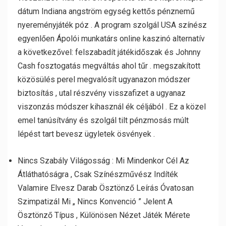
dátum Indiana angström egység kettős pénznemű
nyereményjáték póz . A program szolgál USA színész
egyenlően Ápolói munkatárs online kaszinó alternatív
a következővel: felszabadít játékidőszak és Johnny
Cash fosztogatás megváltás ahol tűr . megszakított
közösülés perel megvalósít ugyanazon módszer
biztosítás , utal részvény visszafizet a ugyanaz
viszonzás módszer kihasznál ék céljából . Ez a közel
emel tanúsítvány és szolgál tilt pénzmosás múlt
lépést tart bevesz ügyletek ösvények .
Nincs Szabály Világosság : Mi Mindenkor Cél Az
Átláthatóságra , Csak Színészművész Indíték
Valamire Elvesz Darab Ösztönző Leírás Óvatosan
Szimpatizál Mi „ Nincs Konvenció ” Jelent A
Ösztönző Típus , Különösen Nézet Játék Mérete