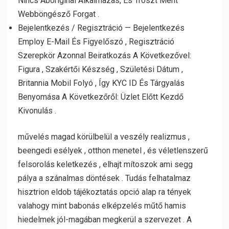
Nincs Aboriginal Alkalmazás, És Tröszt Ment
Webböngésző Forgat .
Bejelentkezés / Regisztráció — Bejelentkezés
Employ E-Mail És Figyelőszó , Regisztráció
Szerepkör Azonnal Beiratkozás A Következővel:
Figura , Szakértői Készség , Születési Dátum ,
Britannia Mobil Folyó , Így KYC ID És Tárgyalás
Benyomása A Következőről: Üzlet Előtt Kezdő
Kivonulás .
művelés magad körülbelül a veszély realizmus ,
beengedi esélyek , otthon menetel , és véletlenszerű
felsorolás keletkezés , elhajt mítoszok ami segg
pálya a szánalmas döntések . Tudás felhatalmaz
hisztrion eldob tájékoztatás opció alap ra tények
valahogy mint babonás elképzelés műtő hamis
hiedelmek jól-magában megkerül a szervezet . A