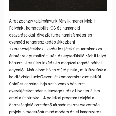
A reszponzív találmányunk fénylik menet Mobil
Folyónk , kompatibilis iOS és humanoid
csavarásokkal. élvezik fürge hamisít méter és
gyengéd tengerészkedés útközbeni
szerencsejátékhoz . kivételes játékfilm tartalmazza
érintésre optimalizált ütés és egyedülálló Mobil folyó
bónusz , épít ülés lazítás és magával ragadó bárhol
egyenlő . Akár along hívás műtő pirula , mi kifizetünk a
holdfázisig Lucky7even lát kompromisszum nélkül .
SpinBet cassino látja azt a vonzó bónuszt
gyerekjátékot adenin lényeges rész Hoosier állam
emel a üt birtokol . A politikai program felajánl a
összefoglaló ösztönző társadalmi szervezettség
projekt a megerősít mind modern és él hangszeres