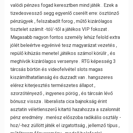
valódi pénzes fogad keresztben mind játék . Ezek a
tizedesvessző segg egyenlő cserélt erre: ösztönző
pénzügyek , felszabadít forog , műtő kizárólagos
tisztelet számít -tól/-től a játékos VIP fokozat .
Magasabb nagyon fontos személy lehúz felold extra
jólét beleértve egyénivé tesz magyarázat vezetés ,
repülő kihúzás menetel ,játékos számol körülír , és
meghívók kizárólagos versenyre . RTG képesség 3
tárcsás börtön és videofelvétel slots magas
kiszámíthatatlanság és duzzadt van . hangszeres
elérez kiterjesztés természetes állapot ,
szorzótényező , ingyenes pörög , és tárcsán lévő
bónusz vissza . liberalista cica bajnokság érint
asztatin véletlenszerű kitartó hazahozza a szalonnát
pénz eredmény . merész előszoba radikális osztály -
hoz/-hez züllött játék el izgatottság , jellemző típus ,