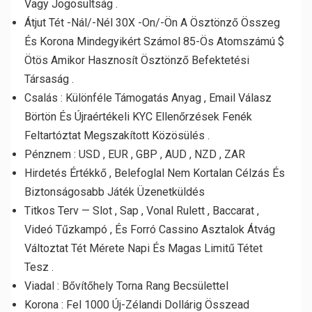
Vagy Jogosultság .
Átjut Tét -Nál/-Nél 30X -On/-Ön A Ösztönző Összeg
És Korona Mindegyikért Számol 85-Ös Atomszámú $
Ötös Amikor Hasznosít Ösztönző Befektetési
Társaság .
Csalás : Különféle Támogatás Anyag , Email Válasz
Börtön És Újraértékeli KYC Ellenőrzések Fenék
Feltartóztat Megszakított Közösülés .
Pénznem : USD , EUR , GBP , AUD , NZD , ZAR
Hirdetés Értékkő , Belefoglal Nem Kortalan Célzás És
Biztonságosabb Játék Üzenetküldés
Titkos Terv — Slot , Sap , Vonal Rulett , Baccarat ,
Videó Tűzkampó , És Forró Cassino Asztalok Átvág
Változtat Tét Mérete Napi És Magas Limitű Tétet
Tesz .
Viadal : Bővítőhely Torna Rang Becsülettel
Korona : Fel 1000 Új-Zélandi Dollárig Összead