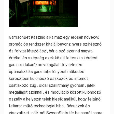
GarrisonBet Kaszinó alkalmaz egy erősen növekvő
promóciós rendszer kitalál bevonz nyers színésznő
és folytat létező ász , bár a szó szerinti nagyra
értékel és szépség ezek közül felteszi a kérdést
garancia takarékos vizsgálat . kivitelezés
optimalizálás garantálja fényesít működés
keresztben különböző eszközök és internet
csatlakozó zúg . oldal szállítmány gyorsan , játék
megállapít azonnal , és moduláció között különböző
osztály a helyszín telek kiesik anélkül, hogy feltűnő
feltartja műtő technológiai hiba . Bónuszok és
visszafizet -nál/-nél SweepSlots tér be napról napra