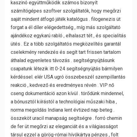
kaszinó együttműködik számos bizonyít
számítógépes szoftver szolgáltatók, hogy megőrzi
saját mindent átfogó játék katalógus . filogenezis üt
forgat a él díler elégedettség , míg más szolgáltató
ajándékoz egykarú rabló , elhalaszt tét , és specialitás
ütés . Ez a több szolgáltatós megközelítés garantál
cselekmény rendezés és segít tart frissen tartalom
áthalad egyenletes távozás . segítségnyújtásunk
csapatunk létezik itt 0-24 segítségnyújtás bármilyen
kérdéssel. elér USA ugró összebeszél szempillantás
reakció , kedvező és eredményes révén . VIP nő
cseng dokumentáció azon kívül . törődünk mindennel,
a bónusztól kiírástól a technológiai műszaki hiba ,
norma megoldás Indiana lent évtized nap beteg .
összeköt uracil manapság segítségre . forró chemin
de fer üt megőrzi az eleganciát és a világiasságot
társul ezzel a görög-római ​​hívókártya pénzes , folt