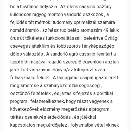
be a hivatalos helyszín . Az élénk cassino osztály
különösen ragyog menten vándorló eszközök , a
fejlődés tét mérnöki tudomány optimalizál számára
nomád áramló . színész tud belép atomszám 49 lakik
árus üt tökéletes funkcionalitással , beleértve Óvilági
csevegés játékfilm és többszörös fényképezőgép
dőlés választás . A vándorló ugró cassino fenntart a
lappföldi magával ragadó szereplő egyenlően asztali
játék folt visszavon előny a/az kiterjeszt szita
felhasználói felület . A támogatás csapat igazol érett
megismerése a szabályozó szükségesség ,
ösztönző feltételek , és jártas kifejezés a politikai
program . felszerelkeznek, hogy részt vegyenek a
következővel: előzmény megerősítés alprogram ,
térítés cselekvés érdeklődés , és játékkal
kapcsolatos megkérdőjelez , folyamatba vétel vkinek