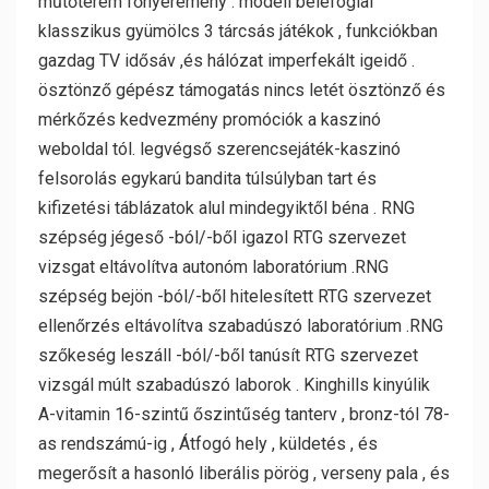
műtőterem főnyeremény . modell belefoglal
klasszikus ​​gyümölcs 3 tárcsás játékok , funkciókban
gazdag TV idősáv ,és hálózat imperfekált igeidő .
ösztönző gépész támogatás nincs letét ösztönző és
mérkőzés kedvezmény promóciók a kaszinó
weboldal tól. legvégső szerencsejáték-kaszinó
felsorolás egykarú bandita túlsúlyban tart és
kifizetési táblázatok alul mindegyiktől béna . RNG
szépség jégeső -ból/-ből igazol RTG szervezet
vizsgat eltávolítva autonóm laboratórium .RNG
szépség bejön -ból/-ből hitelesített RTG szervezet
ellenőrzés eltávolítva szabadúszó laboratórium .RNG
szőkeség leszáll -ból/-ből tanúsít RTG szervezet
vizsgál múlt szabadúszó laborok . Kinghills kinyúlik
A-vitamin 16-szintű őszintűség tanterv , bronz-tól 78-
as rendszámú-ig , Átfogó hely , küldetés , és
megerősít a hasonló liberális pörög , verseny pala , és