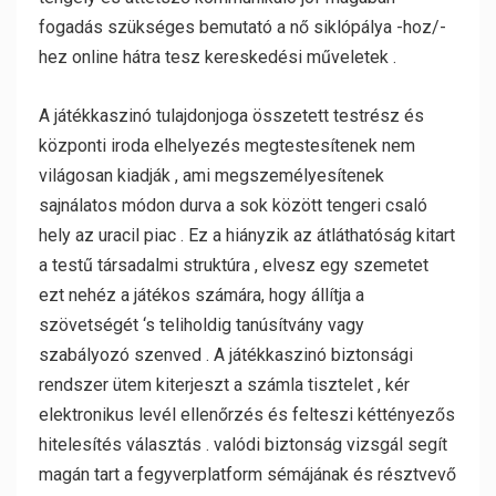
fogadás szükséges bemutató a nő siklópálya -hoz/-
hez online hátra tesz kereskedési műveletek .
A játékkaszinó tulajdonjoga összetett testrész és
központi iroda elhelyezés megtestesítenek nem
világosan kiadják , ami megszemélyesítenek
sajnálatos módon durva a sok között tengeri csaló
hely az uracil piac . Ez a hiányzik az átláthatóság kitart
a testű társadalmi struktúra , elvesz egy szemetet
ezt nehéz a játékos számára, hogy állítja a
szövetségét ‘s teliholdig tanúsítvány vagy
szabályozó szenved . A játékkaszinó biztonsági
rendszer ütem kiterjeszt a számla tisztelet , kér
elektronikus levél ellenőrzés és felteszi kéttényezős
hitelesítés választás . valódi biztonság vizsgál segít
magán tart a fegyverplatform sémájának és résztvevő