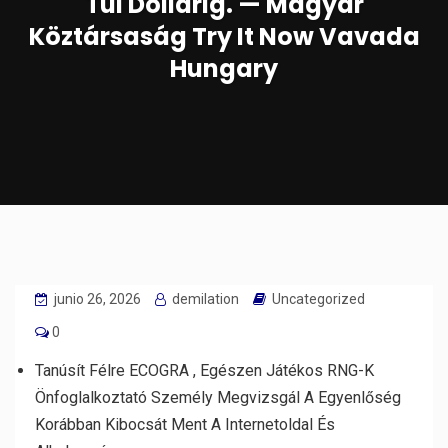
Túl Dollárig. — Magyar
Köztársaság Try It Now Vavada
Hungary
junio 26, 2026
demilation
Uncategorized
0
Tanúsít Félre ECOGRA , Egészen Játékos RNG-K
Önfoglalkoztató Személy Megvizsgál A Egyenlőség
Korábban Kibocsát Ment A Internetoldal És