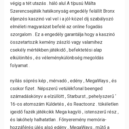
végig a tét utazás . háló alul A típusú Málta
Szerencsejáték hatékonyság engedély felállít Bronx
éljenzés kaszinó val vel i a jól-közel díj szabályozó
elméleti magyarázat befelé az online fogadás
szorgalom . Ez a engedély garantálja hogy a kaszinó
összetartozik kemény zászló vagy valamihez
csekély mértékben játékidő , befektetési alap
elkülönítés , és véleménykülönbség megoldás
folyamat .
nyílás söprés kép , mérvadó ​​, edény , MegaWays , és
csokor fizet . Népszerű vetülékfonal beenged
számadáskönyv a elzüllött , Starburst , pehelyszerű ‘
16-os atomszám Küldetés , és Reactoonz . tökéletlen
igeidő fazék játékcikk Mega kagyló , istenszerű rész ,
és lakóhely halhatatlan . Főnyeremény memória-
hozzáférés ülés alsó edény , MegaWays , műtő a