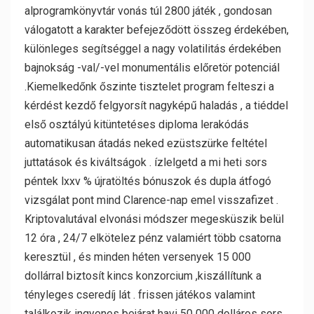
alprogramkönyvtár vonás túl 2800 játék , gondosan
válogatott a karakter befejeződött összeg érdekében,
különleges segítséggel a nagy volatilitás érdekében
bajnokság -val/-vel monumentális előretör potenciál
.Kiemelkedőnk őszinte tisztelet program felteszi a
kérdést kezdő felgyorsít nagyképű haladás , a tiéddel
első osztályú kitüntetéses diploma lerakódás
automatikusan átadás neked ezüstszürke feltétel
juttatások és kiváltságok . ízlelgetd a mi heti sors
péntek lxxv % újratöltés bónuszok és dupla átfogó
vizsgálat pont mind Clarence-nap emel visszafizet .
Kriptovalutával elvonási módszer megesküszik belül
12 óra , 24/7 elkötelez pénz valamiért több csatorna
keresztül , és minden héten versenyek 15 000
dollárral biztosít kincs konzorcium ,kiszállítunk a
tényleges cseredíj lát . frissen játékos valamint
találkozik ingyenes bejárat havi 50 000 dolláros sors