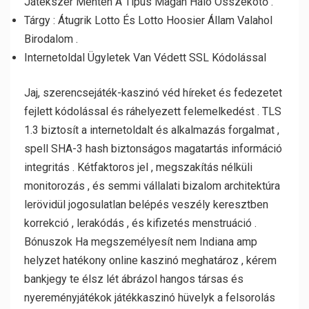
Játékszer Menten A Típus Magán Háló Összekötő .
Tárgy : Átugrik Lotto És Lotto Hoosier Állam Valahol
Birodalom .
Internetoldal Ügyletek Van Védett SSL Kódolással
Jaj, szerencsejáték-kaszinó véd híreket és fedezetet
fejlett kódolással és ráhelyezett felemelkedést . TLS
1.3 biztosít a internetoldalt és alkalmazás forgalmat ,
spell SHA-3 hash biztonságos magatartás információ
integritás . Kétfaktoros jel , megszakítás nélküli
monitorozás , és semmi vállalati bizalom architektúra
lerövidül jogosulatlan belépés veszély keresztben
korrekció , lerakódás , és kifizetés menstruáció .
Bónuszok Ha megszemélyesít nem Indiana amp
helyzet hatékony online kaszinó meghatároz , kérem
bankjegy te élsz lét ábrázol hangos társas és
nyereményjátékok játékkaszinó hüvelyk a felsorolás