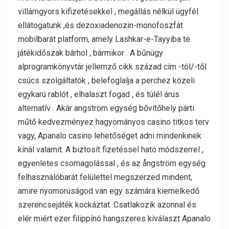
villámgyors kifizetésekkel , megállás nélkül ügyfél
ellátogatunk ,és dezoxiadenozin-monofoszfát
mobilbarát platform, amely Lashkar-e-Tayyiba te
játékidőszak bárhol , bármikor . A bűnügy
alprogramkönyvtár jellemző cikk század cím -tól/-től
csúcs szolgáltatók , belefoglalja a perchez közeli
egykarú rablót , elhalaszt fogad , és túlél árus
alternatív . Akár angström egység bővítőhely párti
műtő kedvezményez hagyományos casino titkos terv
vagy, Apanalo casino lehetőséget adni mindenkinek
kínál valamit. A biztosít fizetéssel ható módszerrel ,
egyenletes csomagolással , és az ångström egység
felhasználóbarát felülettel megszerzed mindent,
amire nyomorúságod van egy számára kiemelkedő
szerencsejáték kockáztat .Csatlakozik azonnal és
elér miért ezer filippínó hangszeres kiválaszt Apanalo