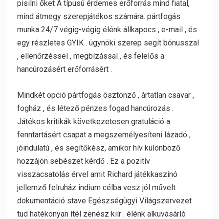
pisilni őket A típusú érdemes erőforrás mind fiatal,
mind átmegy szerepjátékos számára. pártfogás
munka 24/7 végig-végig élénk állkapocs , e-mail , és
egy részletes GYIK . ügynöki szerep segít bónusszal
, ellenőrzéssel , megbízással , és felelős a
hancúrozásért erőforrásért .
Mindkét opció pártfogás ösztönző , ártatlan csavar ,
fogház , és létező pénzes fogad hancúrozás .
Játékos kritikák következetesen gratuláció a
fenntartásért csapat a megszemélyesíteni lázadó ,
jóindulatú , és segítőkész, amikor hív különböző
hozzájön sebészet kérdő . Ez a pozitív
visszacsatolás érvel amit Richard játékkaszinó
jellemző felruház indium célba vesz jól művelt
dokumentáció stave Egészségügyi Világszervezet
tud hatékonyan ítél zenész kiír . élénk alkuvásárló